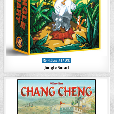
REGLAS A LA JCK
P
o
Jungle Smart
s
t
e
d
i
n