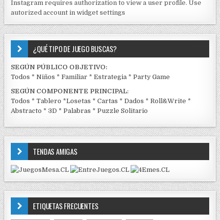
Instagram requires authorization to view a user profile. Use
C
autorized account in widget settings
K
¿QUÉ TIPO DE JUEGO BUSCAS?
SEGÚN PÚBLICO OBJETIVO:
Todos
*
Niños
*
Familiar
*
Estrategia
*
Party Game
SEGÚN COMPONENTE PRINCIPAL
:
Todos
*
Tablero
*
Losetas
*
Cartas
*
Dados
*
Roll&Write
*
Abstracto
*
3D
*
Palabras
*
Puzzle Solitario
TENDAS AMIGAS
ETIQUETAS FRECUENTES