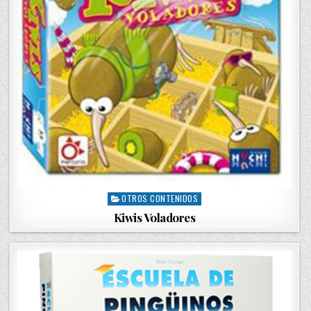
OTROS CONTENIDOS
P
o
Kiwis Voladores
s
t
e
d
i
n