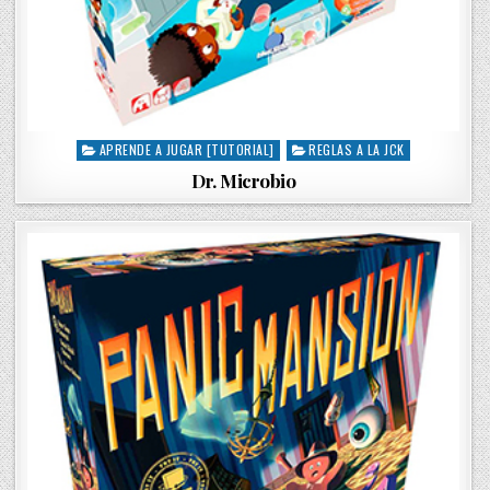
APRENDE A JUGAR [TUTORIAL]
REGLAS A LA JCK
P
o
Dr. Microbio
s
t
e
d
i
n