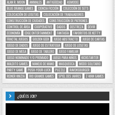
ALAN R. MOON
ANIMALES
ANTIGÜEDAD
ASMODEE
BLUE ORANGE GAMES
CIENCIA FICCIÓN
COLECCIÓN DE SETS
COLOCACIÓN DE LOSETAS
COLOCACIÓN DE TRABAJADORES
CONSTRUCCIÓN DE CIUDADES
CONSTRUCCIÓN DE PATRONES
CONTROL DE ÁREA
COOPERATIVO
DADOS
DESTREZA
DEVIR
ECONOMÍA
EDGE ENTERTAINMENT
FANTASÍA
FAVORITOS DE KETTY
FRACTAL JUEGOS
GOLDEN GEEK
JUEGO ABSTRACTO
JUEGO DE CARTAS
JUEGO DE DADOS
JUEGO DE ESTRATEGIA
JUEGO DE LOSETAS
JUEGO DE MESA
JUEGO DE TABLERO
JUEGO FAMILIAR
JUEGO NOMINADO Y/O PREMIADO
JUEGO PARA NIÑOS
KICKSTARTER
MALDITO GAMES
MANEJO DE MANO
MASQUEOCA
MODO SOLITARIO
PARTY GAME
PUSH-YOUR-LUCK
PUZZLE
RAVENSBURGER
REINER KNIZIA
RIO GRANDE GAMES
SPIEL DES JAHRES
Z-MAN GAMES
¿QUÉ ES JCK?
Reproductor
de