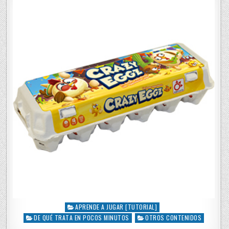
d
i
n
APRENDE A JUGAR [TUTORIAL]
P
DE QUÉ TRATA EN POCOS MINUTOS
OTROS CONTENIDOS
o
s