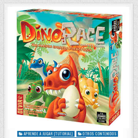
t
e
d
i
n
APRENDE A JUGAR [TUTORIAL]
OTROS CONTENIDOS
P