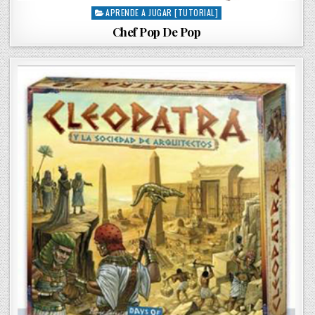
APRENDE A JUGAR [TUTORIAL]
P
o
Chef Pop De Pop
s
t
e
d
i
n