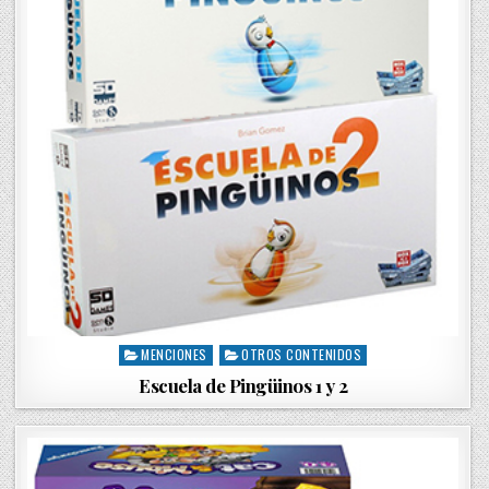
MENCIONES
OTROS CONTENIDOS
P
o
Escuela de Pingüinos 1 y 2
s
t
e
d
i