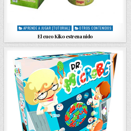
APRENDE A JUGAR [TUTORIAL]
OTROS CONTENIDOS
P
o
El cuco Kiko estrena nido
s
t
e
d
i
n