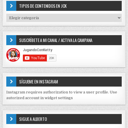
c
TIPOS DE CONTENIDOS EN JCK
h
f
T
o
I
r
P
:
O
SUSCRÍBETE A MI CANAL / ACTIVA LA CAMPANA
S
D
E
C
O
N
T
E
SÍGUEME EN INSTAGRAM
N
I
Instagram requires authorization to view a user profile. Use
D
autorized account in widget settings
O
S
E
SIGUE A ALBERTO
N
J