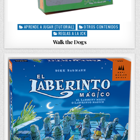
APRENDE A JUGAR [TUTORIAL]
OTROS CONTENIDOS
P
REGLAS A LA JCK
o
s
Walk the Dogs
t
e
d
i
n