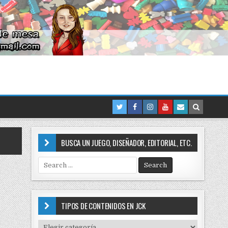
BUSCA UN JUEGO, DISEÑADOR, EDITORIAL, ETC.
S
e
a
r
c
TIPOS DE CONTENIDOS EN JCK
h
f
T