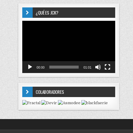
¿QUÉ ES JCK?
Reproductor
de
vídeo
00:00
01:01
COLABORADORES