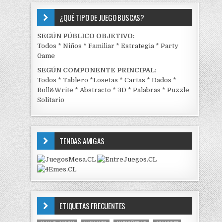
¿QUÉ TIPO DE JUEGO BUSCAS?
SEGÚN PÚBLICO OBJETIVO:
Todos
*
Niños
*
Familiar
*
Estrategia
*
Party
Game
SEGÚN COMPONENTE PRINCIPAL
:
Todos
*
Tablero
*
Losetas
*
Cartas
*
Dados
*
Roll&Write
*
Abstracto
*
3D
*
Palabras
*
Puzzle
Solitario
TENDAS AMIGAS
ETIQUETAS FRECUENTES