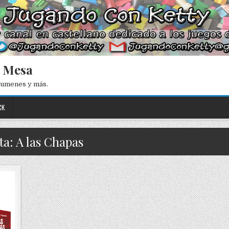
e Mesa
esumenes y más.
CK
ta: A las Chapas