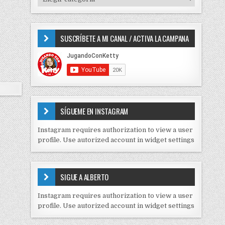
o
I
r
P
:
O
SUSCRÍBETE A MI CANAL / ACTIVA LA CAMPANA
S
D
E
C
O
N
T
E
SÍGUEME EN INSTAGRAM
N
I
Instagram requires authorization to view a user
D
profile. Use autorized account in widget settings
O
S
E
SIGUE A ALBERTO
N
J
Instagram requires authorization to view a user
C
profile. Use autorized account in widget settings
K