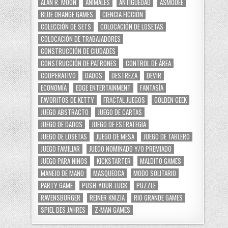
ALAN R. MOON
ANIMALES
ANTIGÜEDAD
ASMODEE
BLUE ORANGE GAMES
CIENCIA FICCIÓN
COLECCIÓN DE SETS
COLOCACIÓN DE LOSETAS
COLOCACIÓN DE TRABAJADORES
CONSTRUCCIÓN DE CIUDADES
CONSTRUCCIÓN DE PATRONES
CONTROL DE ÁREA
COOPERATIVO
DADOS
DESTREZA
DEVIR
ECONOMÍA
EDGE ENTERTAINMENT
FANTASÍA
FAVORITOS DE KETTY
FRACTAL JUEGOS
GOLDEN GEEK
JUEGO ABSTRACTO
JUEGO DE CARTAS
JUEGO DE DADOS
JUEGO DE ESTRATEGIA
JUEGO DE LOSETAS
JUEGO DE MESA
JUEGO DE TABLERO
JUEGO FAMILIAR
JUEGO NOMINADO Y/O PREMIADO
JUEGO PARA NIÑOS
KICKSTARTER
MALDITO GAMES
MANEJO DE MANO
MASQUEOCA
MODO SOLITARIO
PARTY GAME
PUSH-YOUR-LUCK
PUZZLE
RAVENSBURGER
REINER KNIZIA
RIO GRANDE GAMES
SPIEL DES JAHRES
Z-MAN GAMES