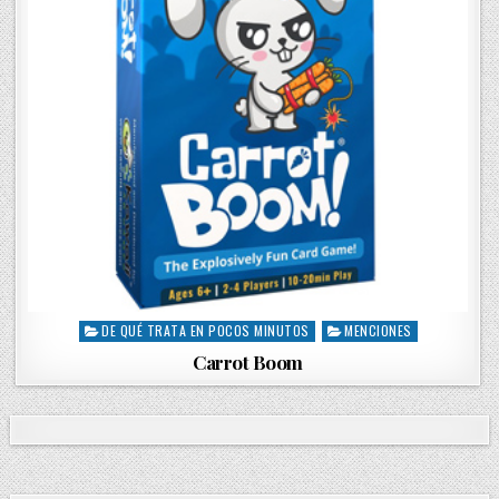
DE QUÉ TRATA EN POCOS MINUTOS
MENCIONES
P
o
Carrot Boom
s
t
e
d
i
n