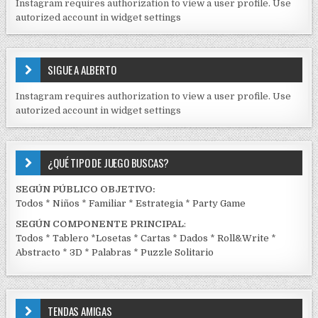
Instagram requires authorization to view a user profile. Use
D
autorized account in widget settings
O
S
E
SIGUE A ALBERTO
N
J
Instagram requires authorization to view a user profile. Use
C
autorized account in widget settings
K
¿QUÉ TIPO DE JUEGO BUSCAS?
SEGÚN PÚBLICO OBJETIVO:
Todos
*
Niños
*
Familiar
*
Estrategia
*
Party Game
SEGÚN COMPONENTE PRINCIPAL
:
Todos
*
Tablero
*
Losetas
*
Cartas
*
Dados
*
Roll&Write
*
Abstracto
*
3D
*
Palabras
*
Puzzle Solitario
TENDAS AMIGAS