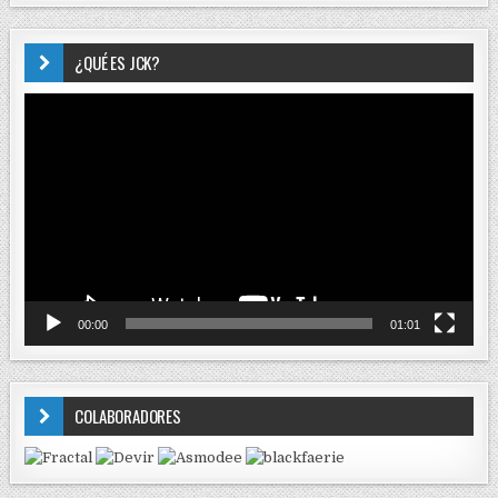
¿QUÉ ES JCK?
Reproductor
de
vídeo
00:00
01:01
COLABORADORES