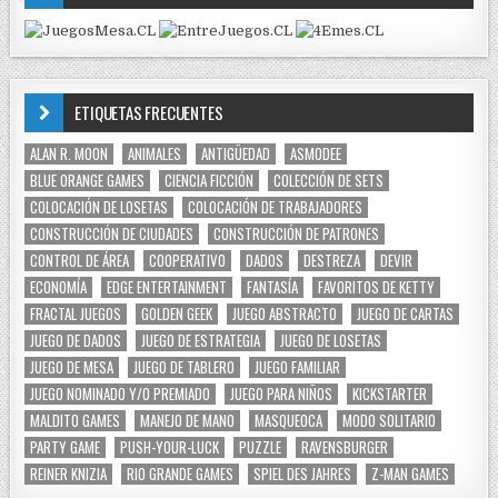
ETIQUETAS FRECUENTES
ALAN R. MOON
ANIMALES
ANTIGÜEDAD
ASMODEE
BLUE ORANGE GAMES
CIENCIA FICCIÓN
COLECCIÓN DE SETS
COLOCACIÓN DE LOSETAS
COLOCACIÓN DE TRABAJADORES
CONSTRUCCIÓN DE CIUDADES
CONSTRUCCIÓN DE PATRONES
CONTROL DE ÁREA
COOPERATIVO
DADOS
DESTREZA
DEVIR
ECONOMÍA
EDGE ENTERTAINMENT
FANTASÍA
FAVORITOS DE KETTY
FRACTAL JUEGOS
GOLDEN GEEK
JUEGO ABSTRACTO
JUEGO DE CARTAS
JUEGO DE DADOS
JUEGO DE ESTRATEGIA
JUEGO DE LOSETAS
JUEGO DE MESA
JUEGO DE TABLERO
JUEGO FAMILIAR
JUEGO NOMINADO Y/O PREMIADO
JUEGO PARA NIÑOS
KICKSTARTER
MALDITO GAMES
MANEJO DE MANO
MASQUEOCA
MODO SOLITARIO
PARTY GAME
PUSH-YOUR-LUCK
PUZZLE
RAVENSBURGER
REINER KNIZIA
RIO GRANDE GAMES
SPIEL DES JAHRES
Z-MAN GAMES