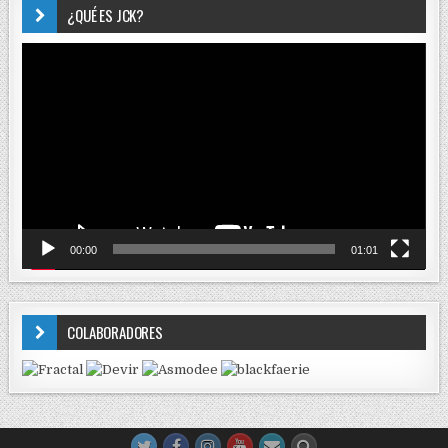
¿QUÉ ES JCK?
Reproductor
de
vídeo
00:00
01:01
COLABORADORES