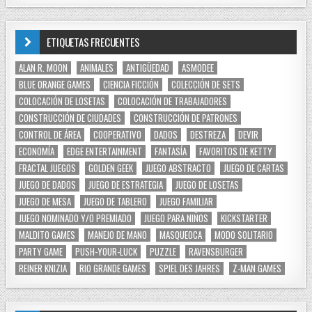
ETIQUETAS FRECUENTES
ALAN R. MOON
ANIMALES
ANTIGÜEDAD
ASMODEE
BLUE ORANGE GAMES
CIENCIA FICCIÓN
COLECCIÓN DE SETS
COLOCACIÓN DE LOSETAS
COLOCACIÓN DE TRABAJADORES
CONSTRUCCIÓN DE CIUDADES
CONSTRUCCIÓN DE PATRONES
CONTROL DE ÁREA
COOPERATIVO
DADOS
DESTREZA
DEVIR
ECONOMÍA
EDGE ENTERTAINMENT
FANTASÍA
FAVORITOS DE KETTY
FRACTAL JUEGOS
GOLDEN GEEK
JUEGO ABSTRACTO
JUEGO DE CARTAS
JUEGO DE DADOS
JUEGO DE ESTRATEGIA
JUEGO DE LOSETAS
JUEGO DE MESA
JUEGO DE TABLERO
JUEGO FAMILIAR
JUEGO NOMINADO Y/O PREMIADO
JUEGO PARA NIÑOS
KICKSTARTER
MALDITO GAMES
MANEJO DE MANO
MASQUEOCA
MODO SOLITARIO
PARTY GAME
PUSH-YOUR-LUCK
PUZZLE
RAVENSBURGER
REINER KNIZIA
RIO GRANDE GAMES
SPIEL DES JAHRES
Z-MAN GAMES