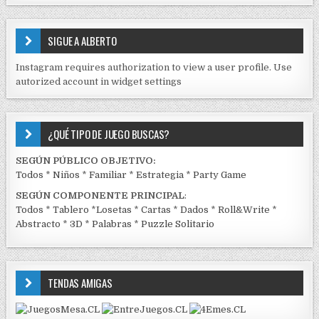
S
E
SIGUE A ALBERTO
N
J
Instagram requires authorization to view a user profile. Use
C
autorized account in widget settings
K
¿QUÉ TIPO DE JUEGO BUSCAS?
SEGÚN PÚBLICO OBJETIVO:
Todos
*
Niños
*
Familiar
*
Estrategia
*
Party Game
SEGÚN COMPONENTE PRINCIPAL
:
Todos
*
Tablero
*
Losetas
*
Cartas
*
Dados
*
Roll&Write
*
Abstracto
*
3D
*
Palabras
*
Puzzle Solitario
TENDAS AMIGAS