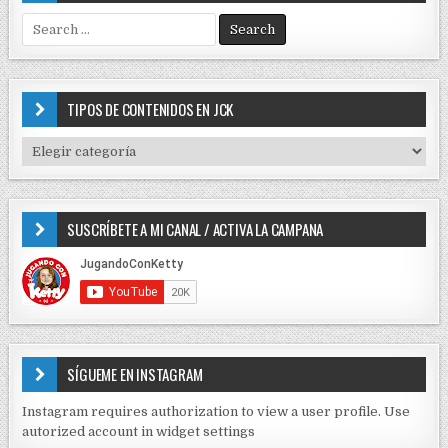
S
e
a
r
c
TIPOS DE CONTENIDOS EN JCK
h
f
T
o
I
r
P
:
O
SUSCRÍBETE A MI CANAL / ACTIVA LA CAMPANA
S
D
E
C
O
N
T
E
SÍGUEME EN INSTAGRAM
N
I
Instagram requires authorization to view a user profile. Use
D
autorized account in widget settings
O