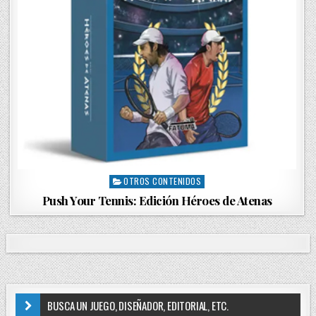
OTROS CONTENIDOS
P
o
Push Your Tennis: Edición Héroes de Atenas
s
t
e
d
i
n
BUSCA UN JUEGO, DISEÑADOR, EDITORIAL, ETC.