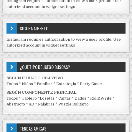
Instagram requires authorization to view a user profile. Use
D
autorized account in widget settings
O
S
E
SIGUE A ALBERTO
N
J
Instagram requires authorization to view a user profile. Use
C
autorized account in widget settings
K
¿QUÉ TIPO DE JUEGO BUSCAS?
SEGÚN PÚBLICO OBJETIVO:
Todos
*
Niños
*
Familiar
*
Estrategia
*
Party Game
SEGÚN COMPONENTE PRINCIPAL
:
Todos
*
Tablero
*
Losetas
*
Cartas
*
Dados
*
Roll&Write
*
Abstracto
*
3D
*
Palabras
*
Puzzle Solitario
TENDAS AMIGAS