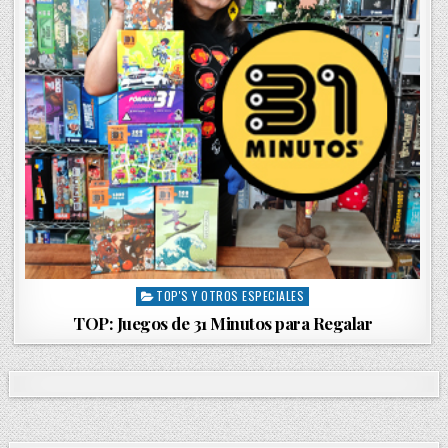
TOP'S Y OTROS ESPECIALES
P
o
TOP: Juegos de 31 Minutos para Regalar
s
t
e
d
i
n