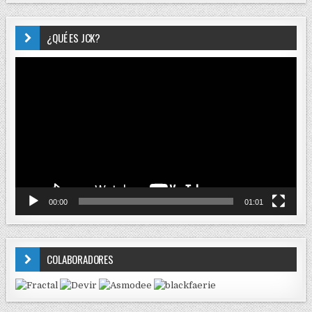
¿QUÉ ES JCK?
Reproductor
de
vídeo
00:00
01:01
COLABORADORES