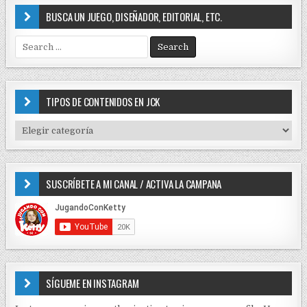
BUSCA UN JUEGO, DISEÑADOR, EDITORIAL, ETC.
S
e
a
r
c
TIPOS DE CONTENIDOS EN JCK
h
f
T
o
I
r
P
:
O
SUSCRÍBETE A MI CANAL / ACTIVA LA CAMPANA
S
D
E
C
O
N
T
E
SÍGUEME EN INSTAGRAM
N
I