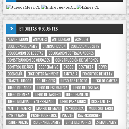
ETIQUETAS FRECUENTES
ALAN R. MOON
ANIMALES
ANTIGÜEDAD
ASMODEE
BLUE ORANGE GAMES
CIENCIA FICCIÓN
COLECCIÓN DE SETS
COLOCACIÓN DE LOSETAS
COLOCACIÓN DE TRABAJADORES
CONSTRUCCIÓN DE CIUDADES
CONSTRUCCIÓN DE PATRONES
CONTROL DE ÁREA
COOPERATIVO
DADOS
DESTREZA
DEVIR
ECONOMÍA
EDGE ENTERTAINMENT
FANTASÍA
FAVORITOS DE KETTY
FRACTAL JUEGOS
GOLDEN GEEK
JUEGO ABSTRACTO
JUEGO DE CARTAS
JUEGO DE DADOS
JUEGO DE ESTRATEGIA
JUEGO DE LOSETAS
JUEGO DE MESA
JUEGO DE TABLERO
JUEGO FAMILIAR
JUEGO NOMINADO Y/O PREMIADO
JUEGO PARA NIÑOS
KICKSTARTER
MALDITO GAMES
MANEJO DE MANO
MASQUEOCA
MODO SOLITARIO
PARTY GAME
PUSH-YOUR-LUCK
PUZZLE
RAVENSBURGER
REINER KNIZIA
RIO GRANDE GAMES
SPIEL DES JAHRES
Z-MAN GAMES