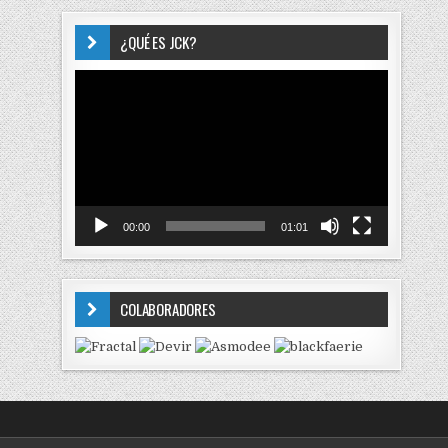
¿QUÉ ES JCK?
Reproductor
de
vídeo
00:00
01:01
COLABORADORES