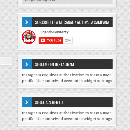
o
I
r
P
:
O
SUSCRÍBETE A MI CANAL / ACTIVA LA CAMPANA
S
D
E
C
O
N
T
E
SÍGUEME EN INSTAGRAM
N
I
Instagram requires authorization to view a user
D
profile. Use autorized account in widget settings
O
S
E
SIGUE A ALBERTO
N
J
Instagram requires authorization to view a user
C
profile. Use autorized account in widget settings
K