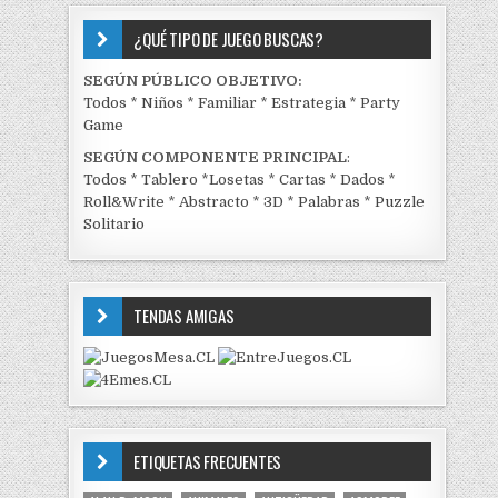
¿QUÉ TIPO DE JUEGO BUSCAS?
SEGÚN PÚBLICO OBJETIVO:
Todos
*
Niños
*
Familiar
*
Estrategia
*
Party
Game
SEGÚN COMPONENTE PRINCIPAL
:
Todos
*
Tablero
*
Losetas
*
Cartas
*
Dados
*
Roll&Write
*
Abstracto
*
3D
*
Palabras
*
Puzzle
Solitario
TENDAS AMIGAS
ETIQUETAS FRECUENTES