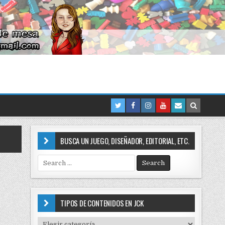
BUSCA UN JUEGO, DISEÑADOR, EDITORIAL, ETC.
S
e
a
r
c
TIPOS DE CONTENIDOS EN JCK
h
f
T