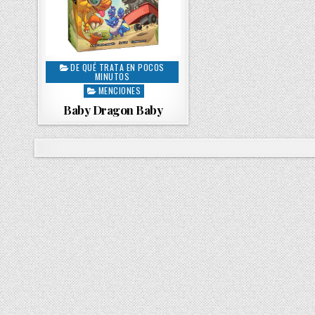
DE QUÉ TRATA EN POCOS
P
MINUTOS
o
MENCIONES
s
Baby Dragon Baby
t
e
d
i
n