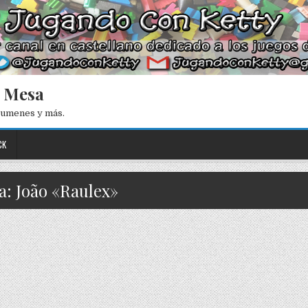
e Mesa
esumenes y más.
CK
a: João «Raulex»