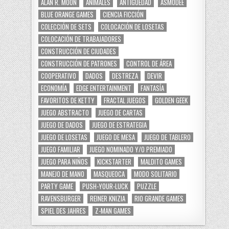
ALAN R. MOON
ANIMALES
ANTIGÜEDAD
ASMODEE
BLUE ORANGE GAMES
CIENCIA FICCIÓN
COLECCIÓN DE SETS
COLOCACIÓN DE LOSETAS
COLOCACIÓN DE TRABAJADORES
CONSTRUCCIÓN DE CIUDADES
CONSTRUCCIÓN DE PATRONES
CONTROL DE ÁREA
COOPERATIVO
DADOS
DESTREZA
DEVIR
ECONOMÍA
EDGE ENTERTAINMENT
FANTASÍA
FAVORITOS DE KETTY
FRACTAL JUEGOS
GOLDEN GEEK
JUEGO ABSTRACTO
JUEGO DE CARTAS
JUEGO DE DADOS
JUEGO DE ESTRATEGIA
JUEGO DE LOSETAS
JUEGO DE MESA
JUEGO DE TABLERO
JUEGO FAMILIAR
JUEGO NOMINADO Y/O PREMIADO
JUEGO PARA NIÑOS
KICKSTARTER
MALDITO GAMES
MANEJO DE MANO
MASQUEOCA
MODO SOLITARIO
PARTY GAME
PUSH-YOUR-LUCK
PUZZLE
RAVENSBURGER
REINER KNIZIA
RIO GRANDE GAMES
SPIEL DES JAHRES
Z-MAN GAMES