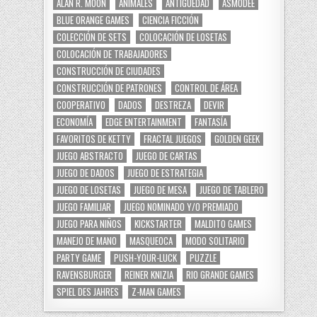
ALAN R. MOON
ANIMALES
ANTIGÜEDAD
ASMODEE
BLUE ORANGE GAMES
CIENCIA FICCIÓN
COLECCIÓN DE SETS
COLOCACIÓN DE LOSETAS
COLOCACIÓN DE TRABAJADORES
CONSTRUCCIÓN DE CIUDADES
CONSTRUCCIÓN DE PATRONES
CONTROL DE ÁREA
COOPERATIVO
DADOS
DESTREZA
DEVIR
ECONOMÍA
EDGE ENTERTAINMENT
FANTASÍA
FAVORITOS DE KETTY
FRACTAL JUEGOS
GOLDEN GEEK
JUEGO ABSTRACTO
JUEGO DE CARTAS
JUEGO DE DADOS
JUEGO DE ESTRATEGIA
JUEGO DE LOSETAS
JUEGO DE MESA
JUEGO DE TABLERO
JUEGO FAMILIAR
JUEGO NOMINADO Y/O PREMIADO
JUEGO PARA NIÑOS
KICKSTARTER
MALDITO GAMES
MANEJO DE MANO
MASQUEOCA
MODO SOLITARIO
PARTY GAME
PUSH-YOUR-LUCK
PUZZLE
RAVENSBURGER
REINER KNIZIA
RIO GRANDE GAMES
SPIEL DES JAHRES
Z-MAN GAMES