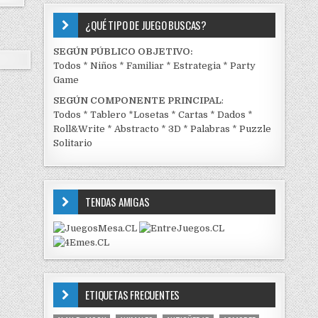
¿QUÉ TIPO DE JUEGO BUSCAS?
SEGÚN PÚBLICO OBJETIVO:
Todos
*
Niños
*
Familiar
*
Estrategia
*
Party
Game
SEGÚN COMPONENTE PRINCIPAL
:
Todos
*
Tablero
*
Losetas
*
Cartas
*
Dados
*
Roll&Write
*
Abstracto
*
3D
*
Palabras
*
Puzzle
Solitario
TENDAS AMIGAS
ETIQUETAS FRECUENTES