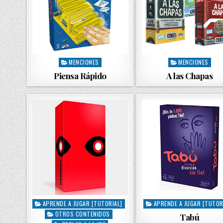
MENCIONES
MENCIONES
P
P
o
o
Piensa Rápido
A las Chapas
s
s
t
t
e
e
d
d
i
i
n
n
APRENDE A JUGAR [TUTORIAL]
APRENDE A JUGAR [TUTOR
P
P
OTROS CONTENIDOS
o
o
Tabú