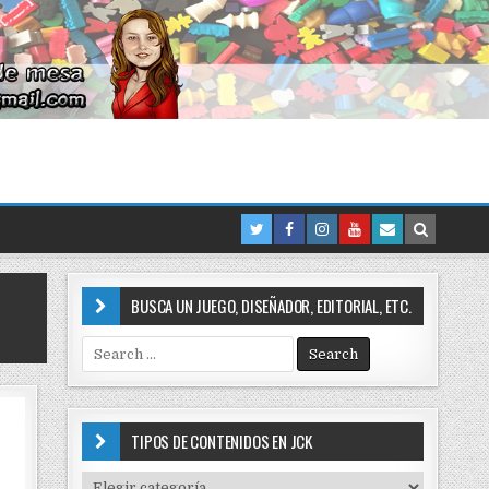
BUSCA UN JUEGO, DISEÑADOR, EDITORIAL, ETC.
S
e
a
r
c
TIPOS DE CONTENIDOS EN JCK
h
f
T