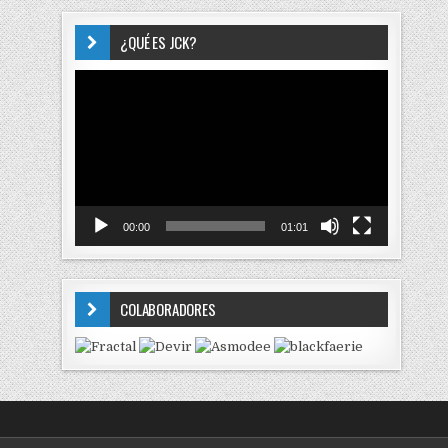
¿QUÉ ES JCK?
Reproductor
de
vídeo
00:00
01:01
COLABORADORES