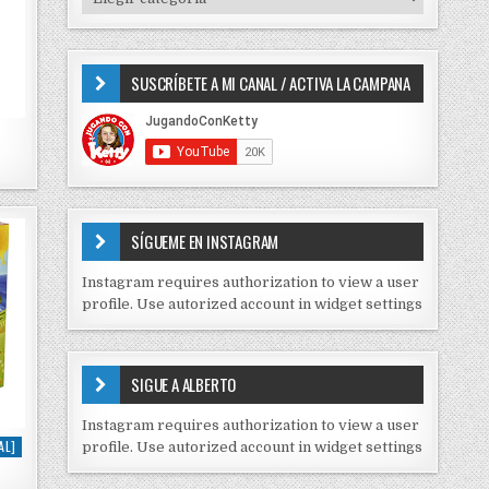
o
I
r
P
:
O
SUSCRÍBETE A MI CANAL / ACTIVA LA CAMPANA
S
D
E
C
O
N
T
E
SÍGUEME EN INSTAGRAM
N
I
Instagram requires authorization to view a user
D
profile. Use autorized account in widget settings
O
S
E
SIGUE A ALBERTO
N
J
Instagram requires authorization to view a user
C
AL]
profile. Use autorized account in widget settings
K