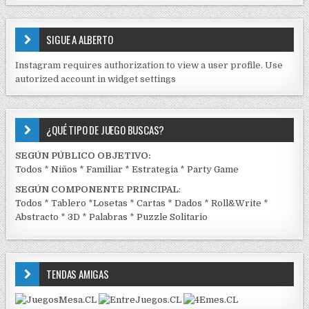
S
E
SIGUE A ALBERTO
N
J
Instagram requires authorization to view a user profile. Use
C
autorized account in widget settings
K
¿QUÉ TIPO DE JUEGO BUSCAS?
SEGÚN PÚBLICO OBJETIVO:
Todos
*
Niños
*
Familiar
*
Estrategia
*
Party Game
SEGÚN COMPONENTE PRINCIPAL
:
Todos
*
Tablero
*
Losetas
*
Cartas
*
Dados
*
Roll&Write
*
Abstracto
*
3D
*
Palabras
*
Puzzle Solitario
TENDAS AMIGAS