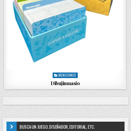
MENCIONES
P
o
Dibujimnasio
s
t
e
d
i
n
BUSCA UN JUEGO, DISEÑADOR, EDITORIAL, ETC.