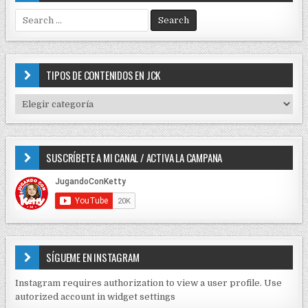
S
e
a
r
c
TIPOS DE CONTENIDOS EN JCK
h
f
T
o
I
r
P
:
O
SUSCRÍBETE A MI CANAL / ACTIVA LA CAMPANA
S
D
E
C
O
N
T
E
SÍGUEME EN INSTAGRAM
N
I
Instagram requires authorization to view a user profile. Use
D
autorized account in widget settings
O