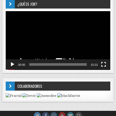
¿QUÉ ES JCK?
Reproductor
de
vídeo
00:00
01:01
COLABORADORES