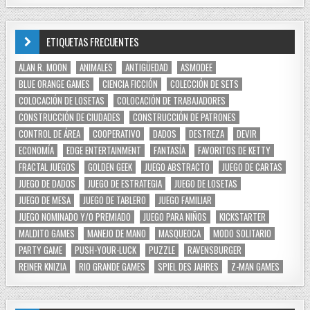
ETIQUETAS FRECUENTES
ALAN R. MOON
ANIMALES
ANTIGÜEDAD
ASMODEE
BLUE ORANGE GAMES
CIENCIA FICCIÓN
COLECCIÓN DE SETS
COLOCACIÓN DE LOSETAS
COLOCACIÓN DE TRABAJADORES
CONSTRUCCIÓN DE CIUDADES
CONSTRUCCIÓN DE PATRONES
CONTROL DE ÁREA
COOPERATIVO
DADOS
DESTREZA
DEVIR
ECONOMÍA
EDGE ENTERTAINMENT
FANTASÍA
FAVORITOS DE KETTY
FRACTAL JUEGOS
GOLDEN GEEK
JUEGO ABSTRACTO
JUEGO DE CARTAS
JUEGO DE DADOS
JUEGO DE ESTRATEGIA
JUEGO DE LOSETAS
JUEGO DE MESA
JUEGO DE TABLERO
JUEGO FAMILIAR
JUEGO NOMINADO Y/O PREMIADO
JUEGO PARA NIÑOS
KICKSTARTER
MALDITO GAMES
MANEJO DE MANO
MASQUEOCA
MODO SOLITARIO
PARTY GAME
PUSH-YOUR-LUCK
PUZZLE
RAVENSBURGER
REINER KNIZIA
RIO GRANDE GAMES
SPIEL DES JAHRES
Z-MAN GAMES