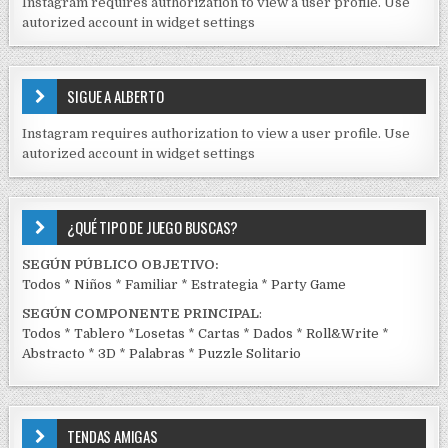
Instagram requires authorization to view a user profile. Use
D
autorized account in widget settings
O
S
E
SIGUE A ALBERTO
N
J
Instagram requires authorization to view a user profile. Use
C
autorized account in widget settings
K
¿QUÉ TIPO DE JUEGO BUSCAS?
SEGÚN PÚBLICO OBJETIVO:
Todos
*
Niños
*
Familiar
*
Estrategia
*
Party Game
SEGÚN COMPONENTE PRINCIPAL
:
Todos
*
Tablero
*
Losetas
*
Cartas
*
Dados
*
Roll&Write
*
Abstracto
*
3D
*
Palabras
*
Puzzle Solitario
TENDAS AMIGAS