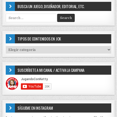
BUSCA UN JUEGO, DISEÑADOR, EDITORIAL, ETC.
S
e
a
r
c
TIPOS DE CONTENIDOS EN JCK
h
f
T
o
I
r
P
:
O
SUSCRÍBETE A MI CANAL / ACTIVA LA CAMPANA
S
D
E
C
O
N
T
E
SÍGUEME EN INSTAGRAM
N
I