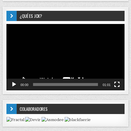
¿QUÉ ES JCK?
Reproductor
de
vídeo
00:00
01:01
COLABORADORES