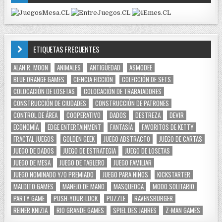
ETIQUETAS FRECUENTES
ALAN R. MOON
ANIMALES
ANTIGÜEDAD
ASMODEE
BLUE ORANGE GAMES
CIENCIA FICCIÓN
COLECCIÓN DE SETS
COLOCACIÓN DE LOSETAS
COLOCACIÓN DE TRABAJADORES
CONSTRUCCIÓN DE CIUDADES
CONSTRUCCIÓN DE PATRONES
CONTROL DE ÁREA
COOPERATIVO
DADOS
DESTREZA
DEVIR
ECONOMÍA
EDGE ENTERTAINMENT
FANTASÍA
FAVORITOS DE KETTY
FRACTAL JUEGOS
GOLDEN GEEK
JUEGO ABSTRACTO
JUEGO DE CARTAS
JUEGO DE DADOS
JUEGO DE ESTRATEGIA
JUEGO DE LOSETAS
JUEGO DE MESA
JUEGO DE TABLERO
JUEGO FAMILIAR
JUEGO NOMINADO Y/O PREMIADO
JUEGO PARA NIÑOS
KICKSTARTER
MALDITO GAMES
MANEJO DE MANO
MASQUEOCA
MODO SOLITARIO
PARTY GAME
PUSH-YOUR-LUCK
PUZZLE
RAVENSBURGER
REINER KNIZIA
RIO GRANDE GAMES
SPIEL DES JAHRES
Z-MAN GAMES