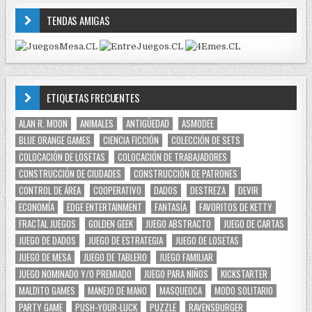
TENDAS AMIGAS
ETIQUETAS FRECUENTES
ALAN R. MOON
ANIMALES
ANTIGÜEDAD
ASMODEE
BLUE ORANGE GAMES
CIENCIA FICCIÓN
COLECCIÓN DE SETS
COLOCACIÓN DE LOSETAS
COLOCACIÓN DE TRABAJADORES
CONSTRUCCIÓN DE CIUDADES
CONSTRUCCIÓN DE PATRONES
CONTROL DE ÁREA
COOPERATIVO
DADOS
DESTREZA
DEVIR
ECONOMÍA
EDGE ENTERTAINMENT
FANTASÍA
FAVORITOS DE KETTY
FRACTAL JUEGOS
GOLDEN GEEK
JUEGO ABSTRACTO
JUEGO DE CARTAS
JUEGO DE DADOS
JUEGO DE ESTRATEGIA
JUEGO DE LOSETAS
JUEGO DE MESA
JUEGO DE TABLERO
JUEGO FAMILIAR
JUEGO NOMINADO Y/O PREMIADO
JUEGO PARA NIÑOS
KICKSTARTER
MALDITO GAMES
MANEJO DE MANO
MASQUEOCA
MODO SOLITARIO
PARTY GAME
PUSH-YOUR-LUCK
PUZZLE
RAVENSBURGER