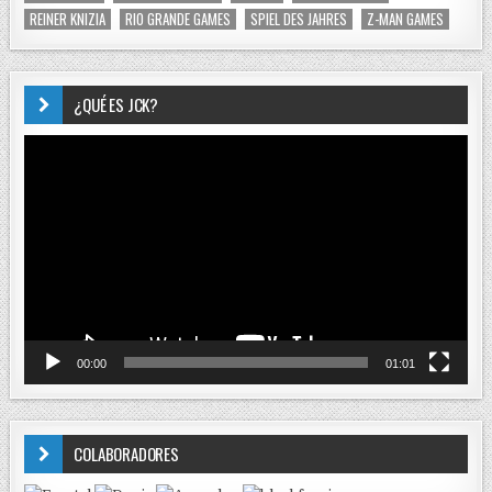
REINER KNIZIA
RIO GRANDE GAMES
SPIEL DES JAHRES
Z-MAN GAMES
¿QUÉ ES JCK?
Reproductor
de
vídeo
00:00
01:01
COLABORADORES