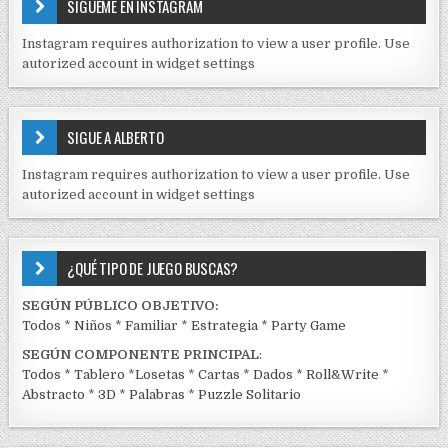
SÍGUEME EN INSTAGRAM
N
I
Instagram requires authorization to view a user profile. Use
D
autorized account in widget settings
O
S
E
SIGUE A ALBERTO
N
J
Instagram requires authorization to view a user profile. Use
C
autorized account in widget settings
K
¿QUÉ TIPO DE JUEGO BUSCAS?
SEGÚN PÚBLICO OBJETIVO:
Todos
*
Niños
*
Familiar
*
Estrategia
*
Party Game
SEGÚN COMPONENTE PRINCIPAL
:
Todos
*
Tablero
*
Losetas
*
Cartas
*
Dados
*
Roll&Write
*
Abstracto
*
3D
*
Palabras
*
Puzzle Solitario