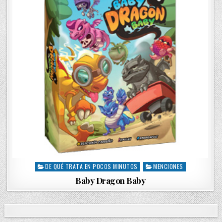
DE QUÉ TRATA EN POCOS MINUTOS
MENCIONES
P
o
Baby Dragon Baby
s
t
e
d