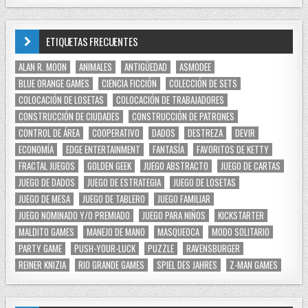
ETIQUETAS FRECUENTES
ALAN R. MOON
ANIMALES
ANTIGÜEDAD
ASMODEE
BLUE ORANGE GAMES
CIENCIA FICCIÓN
COLECCIÓN DE SETS
COLOCACIÓN DE LOSETAS
COLOCACIÓN DE TRABAJADORES
CONSTRUCCIÓN DE CIUDADES
CONSTRUCCIÓN DE PATRONES
CONTROL DE ÁREA
COOPERATIVO
DADOS
DESTREZA
DEVIR
ECONOMÍA
EDGE ENTERTAINMENT
FANTASÍA
FAVORITOS DE KETTY
FRACTAL JUEGOS
GOLDEN GEEK
JUEGO ABSTRACTO
JUEGO DE CARTAS
JUEGO DE DADOS
JUEGO DE ESTRATEGIA
JUEGO DE LOSETAS
JUEGO DE MESA
JUEGO DE TABLERO
JUEGO FAMILIAR
JUEGO NOMINADO Y/O PREMIADO
JUEGO PARA NIÑOS
KICKSTARTER
MALDITO GAMES
MANEJO DE MANO
MASQUEOCA
MODO SOLITARIO
PARTY GAME
PUSH-YOUR-LUCK
PUZZLE
RAVENSBURGER
REINER KNIZIA
RIO GRANDE GAMES
SPIEL DES JAHRES
Z-MAN GAMES