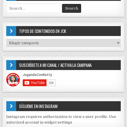
S
e
a
r
c
TIPOS DE CONTENIDOS EN JCK
h
f
T
o
I
r
P
:
O
SUSCRÍBETE A MI CANAL / ACTIVA LA CAMPANA
S
D
E
C
O
N
T
E
SÍGUEME EN INSTAGRAM
N
I
Instagram requires authorization to view a user profile. Use
D
autorized account in widget settings
O