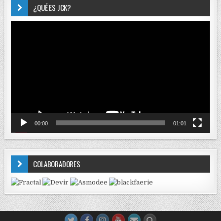
¿QUÉ ES JCK?
Reproductor
de
vídeo
00:00
01:01
COLABORADORES