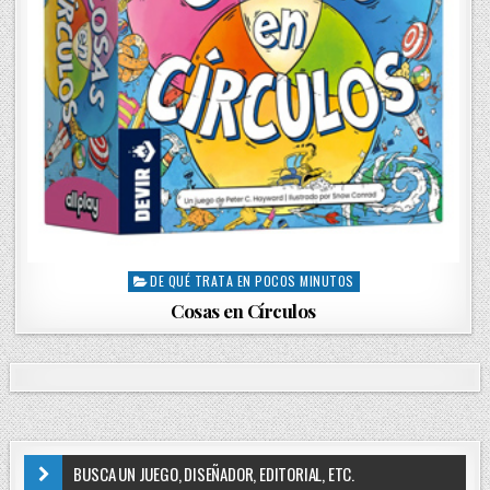
DE QUÉ TRATA EN POCOS MINUTOS
P
o
Cosas en Círculos
s
t
e
d
i
n
BUSCA UN JUEGO, DISEÑADOR, EDITORIAL, ETC.