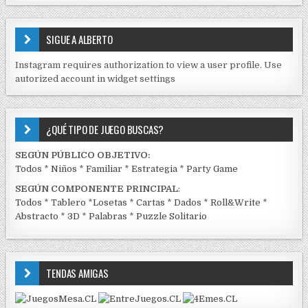
S
E
SIGUE A ALBERTO
N
J
Instagram requires authorization to view a user profile. Use
C
autorized account in widget settings
K
¿QUÉ TIPO DE JUEGO BUSCAS?
SEGÚN PÚBLICO OBJETIVO:
Todos
*
Niños
*
Familiar
*
Estrategia
*
Party Game
SEGÚN COMPONENTE PRINCIPAL
:
Todos
*
Tablero
*
Losetas
*
Cartas
*
Dados
*
Roll&Write
*
Abstracto
*
3D
*
Palabras
*
Puzzle Solitario
TENDAS AMIGAS