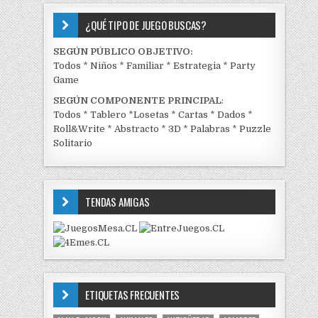
¿QUÉ TIPO DE JUEGO BUSCAS?
SEGÚN PÚBLICO OBJETIVO:
Todos
*
Niños
*
Familiar
*
Estrategia
*
Party
Game
SEGÚN COMPONENTE PRINCIPAL
:
Todos
*
Tablero
*
Losetas
*
Cartas
*
Dados
*
Roll&Write
*
Abstracto
*
3D
*
Palabras
*
Puzzle
Solitario
TENDAS AMIGAS
ETIQUETAS FRECUENTES