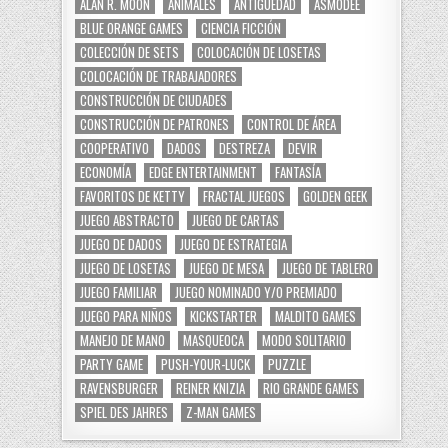
ALAN R. MOON
ANIMALES
ANTIGÜEDAD
ASMODEE
BLUE ORANGE GAMES
CIENCIA FICCIÓN
COLECCIÓN DE SETS
COLOCACIÓN DE LOSETAS
COLOCACIÓN DE TRABAJADORES
CONSTRUCCIÓN DE CIUDADES
CONSTRUCCIÓN DE PATRONES
CONTROL DE ÁREA
COOPERATIVO
DADOS
DESTREZA
DEVIR
ECONOMÍA
EDGE ENTERTAINMENT
FANTASÍA
FAVORITOS DE KETTY
FRACTAL JUEGOS
GOLDEN GEEK
JUEGO ABSTRACTO
JUEGO DE CARTAS
JUEGO DE DADOS
JUEGO DE ESTRATEGIA
JUEGO DE LOSETAS
JUEGO DE MESA
JUEGO DE TABLERO
JUEGO FAMILIAR
JUEGO NOMINADO Y/O PREMIADO
JUEGO PARA NIÑOS
KICKSTARTER
MALDITO GAMES
MANEJO DE MANO
MASQUEOCA
MODO SOLITARIO
PARTY GAME
PUSH-YOUR-LUCK
PUZZLE
RAVENSBURGER
REINER KNIZIA
RIO GRANDE GAMES
SPIEL DES JAHRES
Z-MAN GAMES