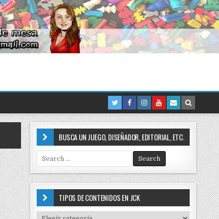
BUSCA UN JUEGO, DISEÑADOR, EDITORIAL, ETC.
S
e
a
r
c
TIPOS DE CONTENIDOS EN JCK
h
f
T