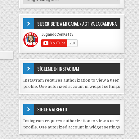
o
I
r
P
:
O
SUSCRÍBETE A MI CANAL / ACTIVA LA CAMPANA
S
D
E
C
O
N
T
E
SÍGUEME EN INSTAGRAM
N
I
Instagram requires authorization to view a user
D
profile. Use autorized account in widget settings
O
S
E
SIGUE A ALBERTO
N
J
Instagram requires authorization to view a user
C
profile. Use autorized account in widget settings
K