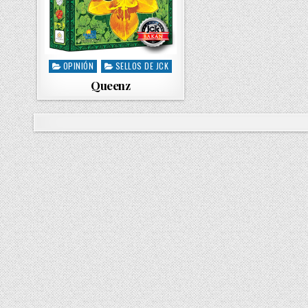
OPINIÓN
SELLOS DE JCK
P
o
Queenz
s
t
e
d
i
n