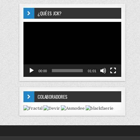
¿QUÉ ES JCK?
Reproductor
de
vídeo
00:00
01:01
COLABORADORES