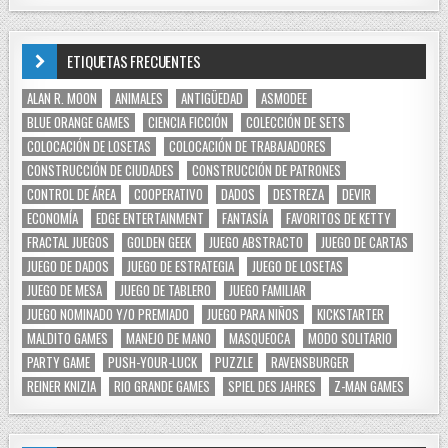
ETIQUETAS FRECUENTES
ALAN R. MOON
ANIMALES
ANTIGÜEDAD
ASMODEE
BLUE ORANGE GAMES
CIENCIA FICCIÓN
COLECCIÓN DE SETS
COLOCACIÓN DE LOSETAS
COLOCACIÓN DE TRABAJADORES
CONSTRUCCIÓN DE CIUDADES
CONSTRUCCIÓN DE PATRONES
CONTROL DE ÁREA
COOPERATIVO
DADOS
DESTREZA
DEVIR
ECONOMÍA
EDGE ENTERTAINMENT
FANTASÍA
FAVORITOS DE KETTY
FRACTAL JUEGOS
GOLDEN GEEK
JUEGO ABSTRACTO
JUEGO DE CARTAS
JUEGO DE DADOS
JUEGO DE ESTRATEGIA
JUEGO DE LOSETAS
JUEGO DE MESA
JUEGO DE TABLERO
JUEGO FAMILIAR
JUEGO NOMINADO Y/O PREMIADO
JUEGO PARA NIÑOS
KICKSTARTER
MALDITO GAMES
MANEJO DE MANO
MASQUEOCA
MODO SOLITARIO
PARTY GAME
PUSH-YOUR-LUCK
PUZZLE
RAVENSBURGER
REINER KNIZIA
RIO GRANDE GAMES
SPIEL DES JAHRES
Z-MAN GAMES