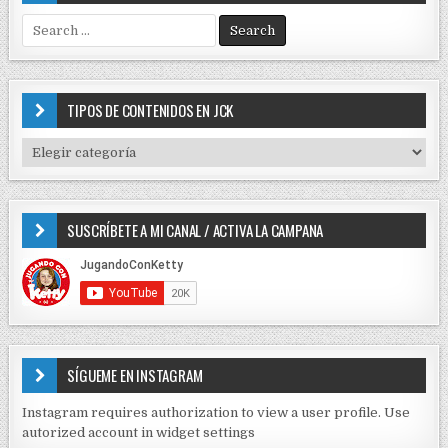
S
e
a
r
c
TIPOS DE CONTENIDOS EN JCK
h
f
T
o
I
r
P
:
O
SUSCRÍBETE A MI CANAL / ACTIVA LA CAMPANA
S
D
E
C
O
N
T
E
SÍGUEME EN INSTAGRAM
N
I
Instagram requires authorization to view a user profile. Use
D
autorized account in widget settings
O