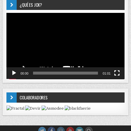
¿QUÉ ES JCK?
Reproductor
de
vídeo
00:00
01:01
COLABORADORES