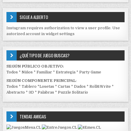
S
E
SIGUE A ALBERTO
N
J
Instagram requires authorization to view a user profile. Use
C
autorized account in widget settings
K
¿QUÉ TIPO DE JUEGO BUSCAS?
SEGÚN PÚBLICO OBJETIVO:
Todos
*
Niños
*
Familiar
*
Estrategia
*
Party Game
SEGÚN COMPONENTE PRINCIPAL
:
Todos
*
Tablero
*
Losetas
*
Cartas
*
Dados
*
Roll&Write
*
Abstracto
*
3D
*
Palabras
*
Puzzle Solitario
TENDAS AMIGAS