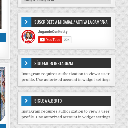
o
I
r
P
:
O
SUSCRÍBETE A MI CANAL / ACTIVA LA CAMPANA
S
D
E
C
O
N
T
E
SÍGUEME EN INSTAGRAM
N
I
Instagram requires authorization to view a user
D
profile. Use autorized account in widget settings
O
S
E
SIGUE A ALBERTO
N
J
Instagram requires authorization to view a user
C
profile. Use autorized account in widget settings
K