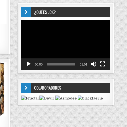
¿QUÉ ES JCK?
Reproductor
de
vídeo
00:00
01:01
COLABORADORES