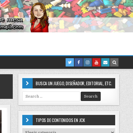
BUSCA UN JUEGO, DISEÑADOR, EDITORIAL, ETC.
S
e
a
r
c
TIPOS DE CONTENIDOS EN JCK
h
f
T