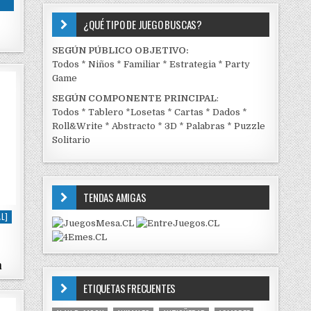
¿QUÉ TIPO DE JUEGO BUSCAS?
SEGÚN PÚBLICO OBJETIVO:
Todos
*
Niños
*
Familiar
*
Estrategia
*
Party
Game
SEGÚN COMPONENTE PRINCIPAL
:
Todos
*
Tablero
*
Losetas
*
Cartas
*
Dados
*
Roll&Write
*
Abstracto
*
3D
*
Palabras
*
Puzzle
Solitario
TENDAS AMIGAS
L]
n
ETIQUETAS FRECUENTES