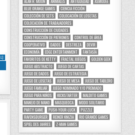
ALAN R. MOON
ANIMALES
ANTIGÜEDAD
ASMODEE
BLUE ORANGE GAMES
CIENCIA FICCIÓN
COLECCIÓN DE SETS
COLOCACIÓN DE LOSETAS
COLOCACIÓN DE TRABAJADORES
CONSTRUCCIÓN DE CIUDADES
CONSTRUCCIÓN DE PATRONES
CONTROL DE ÁREA
COOPERATIVO
DADOS
DESTREZA
DEVIR
ECONOMÍA
EDGE ENTERTAINMENT
FANTASÍA
L]
FAVORITOS DE KETTY
FRACTAL JUEGOS
GOLDEN GEEK
JUEGO ABSTRACTO
JUEGO DE CARTAS
JUEGO DE DADOS
JUEGO DE ESTRATEGIA
JUEGO DE LOSETAS
JUEGO DE MESA
JUEGO DE TABLERO
JUEGO FAMILIAR
JUEGO NOMINADO Y/O PREMIADO
JUEGO PARA NIÑOS
KICKSTARTER
MALDITO GAMES
MANEJO DE MANO
MASQUEOCA
MODO SOLITARIO
PARTY GAME
PUSH-YOUR-LUCK
PUZZLE
RAVENSBURGER
REINER KNIZIA
RIO GRANDE GAMES
SPIEL DES JAHRES
Z-MAN GAMES