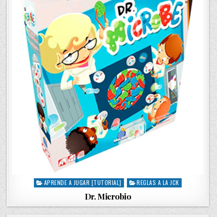
APRENDE A JUGAR [TUTORIAL]
REGLAS A LA JCK
P
o
Dr. Microbio
s
t