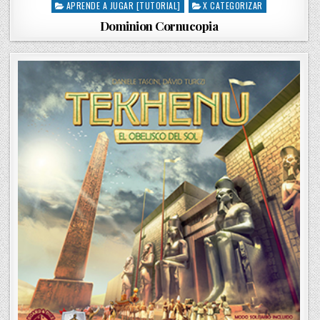
APRENDE A JUGAR [TUTORIAL]
X CATEGORIZAR
P
o
Dominion Cornucopia
s
t
e
d
i
n