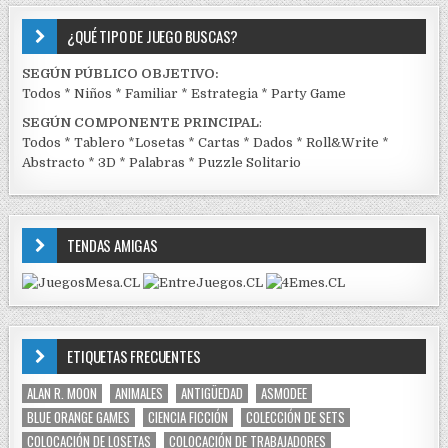
¿QUÉ TIPO DE JUEGO BUSCAS?
SEGÚN PÚBLICO OBJETIVO:
Todos
*
Niños
*
Familiar
*
Estrategia
*
Party Game
SEGÚN COMPONENTE PRINCIPAL
:
Todos
*
Tablero
*
Losetas
*
Cartas
*
Dados
*
Roll&Write
*
Abstracto
*
3D
*
Palabras
*
Puzzle Solitario
TENDAS AMIGAS
ETIQUETAS FRECUENTES
ALAN R. MOON
ANIMALES
ANTIGÜEDAD
ASMODEE
BLUE ORANGE GAMES
CIENCIA FICCIÓN
COLECCIÓN DE SETS
COLOCACIÓN DE LOSETAS
COLOCACIÓN DE TRABAJADORES