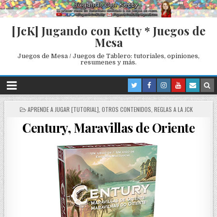
[JcK] Jugando con Ketty * Juegos de
Mesa
Juegos de Mesa / Juegos de Tablero: tutoriales, opiniones,
resumenes y más.
P
APRENDE A JUGAR [TUTORIAL]
,
OTROS CONTENIDOS
,
REGLAS A LA JCK
O
Century, Maravillas de Oriente
S
T
E
D
I
N