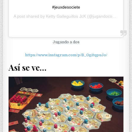
#jeuxdesociete
A post shared by
Ketty Galleguillos JcK
(@jugandoconketty) on
Jugando a dos
https://www.instagram.com/p/B_0gitqpuJo/
Así se ve…