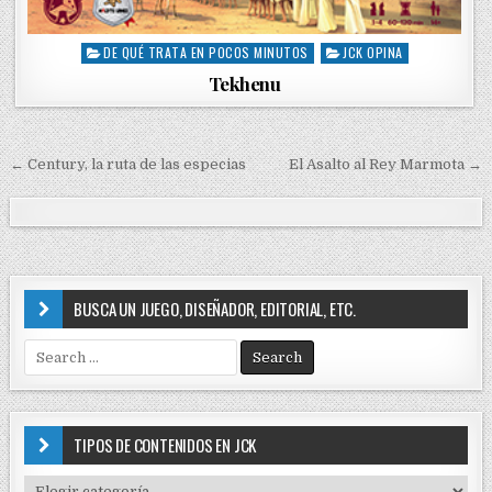
DE QUÉ TRATA EN POCOS MINUTOS
JCK OPINA
P
o
Tekhenu
s
t
e
d
← Century, la ruta de las especias
El Asalto al Rey Marmota →
N
i
a
n
v
e
g
BUSCA UN JUEGO, DISEÑADOR, EDITORIAL, ETC.
a
S
c
e
i
a
r
ó
c
TIPOS DE CONTENIDOS EN JCK
n
h
f
T