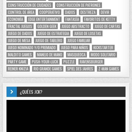
CONSTRUCCIÓN DE CIUDADES
CONSTRUCCIÓN DE PATRONES
CONTROL DE ÁREA
COOPERATIVO
DADOS
DESTREZA
DEVIR
ECONOMÍA
EDGE ENTERTAINMENT
FANTASÍA
FAVORITOS DE KETTY
FRACTAL JUEGOS
GOLDEN GEEK
JUEGO ABSTRACTO
JUEGO DE CARTAS
JUEGO DE DADOS
JUEGO DE ESTRATEGIA
JUEGO DE LOSETAS
JUEGO DE MESA
JUEGO DE TABLERO
JUEGO FAMILIAR
JUEGO NOMINADO Y/O PREMIADO
JUEGO PARA NIÑOS
KICKSTARTER
MALDITO GAMES
MANEJO DE MANO
MASQUEOCA
MODO SOLITARIO
PARTY GAME
PUSH-YOUR-LUCK
PUZZLE
RAVENSBURGER
REINER KNIZIA
RIO GRANDE GAMES
SPIEL DES JAHRES
Z-MAN GAMES
¿QUÉ ES JCK?
Reproductor
de
vídeo