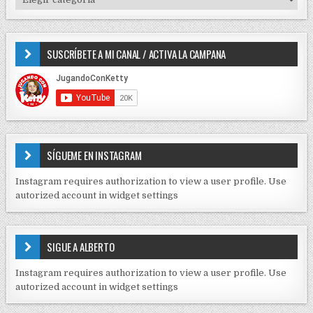
d
o
I
e
r
P
e
:
O
SUSCRÍBETE A MI CANAL / ACTIVA LA CAMPANA
S
n
D
t
E
r
C
O
a
N
d
T
E
a
SÍGUEME EN INSTAGRAM
N
s
I
Instagram requires authorization to view a user profile. Use
D
autorized account in widget settings
O
S
E
SIGUE A ALBERTO
N
J
Instagram requires authorization to view a user profile. Use
C
autorized account in widget settings
K