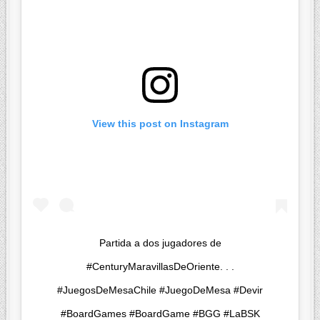
View this post on Instagram
Partida a dos jugadores de
#CenturyMaravillasDeOriente. . .
#JuegosDeMesaChile #JuegoDeMesa #Devir
#BoardGames #BoardGame #BGG #LaBSK