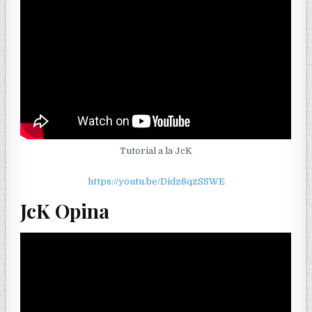
Tutorial a la JcK
https://youtu.be/Didz8qzSSWE
JcK Opina