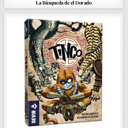
o
La Búsqueda de el Dorado
s
t
e
d
i
n