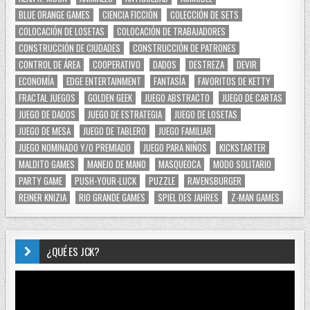
BLUE ORANGE GAMES
CIENCIA FICCIÓN
COLECCIÓN DE SETS
COLOCACIÓN DE LOSETAS
COLOCACIÓN DE TRABAJADORES
CONSTRUCCIÓN DE CIUDADES
CONSTRUCCIÓN DE PATRONES
CONTROL DE ÁREA
COOPERATIVO
DADOS
DESTREZA
DEVIR
ECONOMÍA
EDGE ENTERTAINMENT
FANTASÍA
FAVORITOS DE KETTY
FRACTAL JUEGOS
GOLDEN GEEK
JUEGO ABSTRACTO
JUEGO DE CARTAS
JUEGO DE DADOS
JUEGO DE ESTRATEGIA
JUEGO DE LOSETAS
JUEGO DE MESA
JUEGO DE TABLERO
JUEGO FAMILIAR
JUEGO NOMINADO Y/O PREMIADO
JUEGO PARA NIÑOS
KICKSTARTER
MALDITO GAMES
MANEJO DE MANO
MASQUEOCA
MODO SOLITARIO
PARTY GAME
PUSH-YOUR-LUCK
PUZZLE
RAVENSBURGER
REINER KNIZIA
RIO GRANDE GAMES
SPIEL DES JAHRES
Z-MAN GAMES
¿QUÉ ES JCK?
Reproductor
de
vídeo