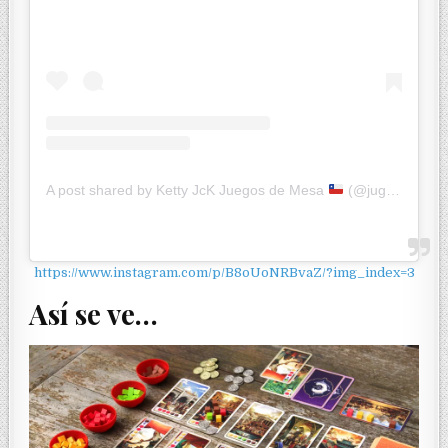
A post shared by Ketty JcK Juegos de Mesa
(@jugandoconketty)
https://www.instagram.com/p/B8oUoNRBvaZ/?img_index=3
Así se ve…