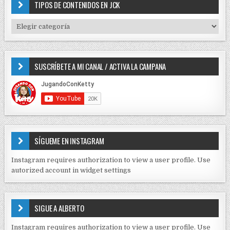
c
TIPOS DE CONTENIDOS EN JCK
n
h
f
d
T
o
I
e
r
P
e
:
O
SUSCRÍBETE A MI CANAL / ACTIVA LA CAMPANA
S
n
D
t
E
r
C
O
a
N
d
T
E
a
SÍGUEME EN INSTAGRAM
N
s
I
Instagram requires authorization to view a user profile. Use
D
autorized account in widget settings
O
S
E
SIGUE A ALBERTO
N
J
Instagram requires authorization to view a user profile. Use
C