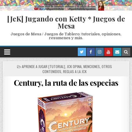
[JcK] Jugando con Ketty * Juegos de
Mesa
Juegos de Mesa / Juegos de Tablero: tutoriales, opiniones,
resumenes y más.
P
APRENDE A JUGAR [TUTORIAL]
,
JCK OPINA
,
MENCIONES
,
OTROS
O
CONTENIDOS
,
REGLAS A LA JCK
S
Century, la ruta de las especias
T
E
D
I
N