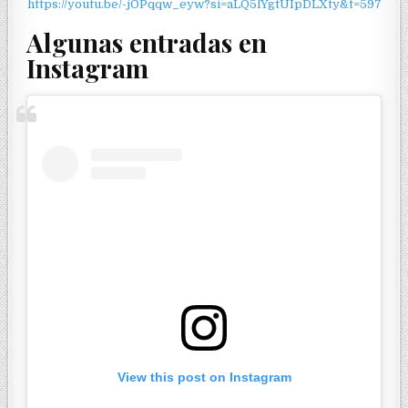
https://youtu.be/-jOPqqw_eyw?si=aLQ5lYgtUIpDLXty&t=597
Algunas entradas en
Instagram
View this post on Instagram