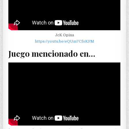
JcK Opina
https://youtu.be/eQUm7CfoKFM
Juego mencionado en…