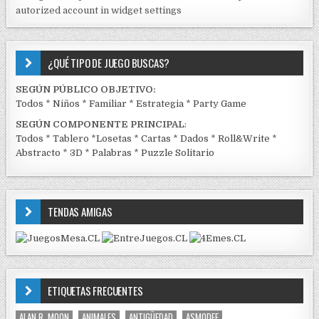
autorized account in widget settings
K
¿QUÉ TIPO DE JUEGO BUSCAS?
SEGÚN PÚBLICO OBJETIVO:
Todos
*
Niños
*
Familiar
*
Estrategia
*
Party Game
SEGÚN COMPONENTE PRINCIPAL
:
Todos
*
Tablero
*
Losetas
*
Cartas
*
Dados
*
Roll&Write
*
Abstracto
*
3D
*
Palabras
*
Puzzle Solitario
TENDAS AMIGAS
ETIQUETAS FRECUENTES
ALAN R. MOON
ANIMALES
ANTIGÜEDAD
ASMODEE