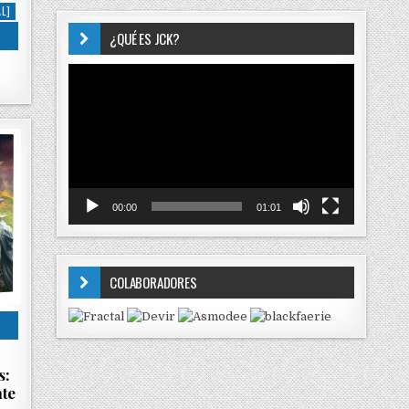
L]
¿QUÉ ES JCK?
Reproductor
de
vídeo
00:00
01:01
COLABORADORES
s:
nte