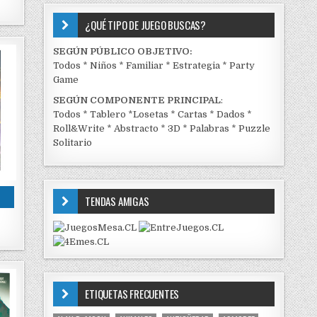
¿QUÉ TIPO DE JUEGO BUSCAS?
SEGÚN PÚBLICO OBJETIVO:
Todos
*
Niños
*
Familiar
*
Estrategia
*
Party
Game
SEGÚN COMPONENTE PRINCIPAL
:
Todos
*
Tablero
*
Losetas
*
Cartas
*
Dados
*
Roll&Write
*
Abstracto
*
3D
*
Palabras
*
Puzzle
Solitario
TENDAS AMIGAS
ETIQUETAS FRECUENTES