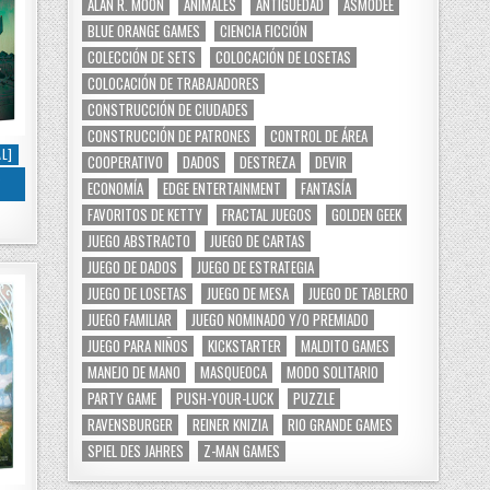
ALAN R. MOON
ANIMALES
ANTIGÜEDAD
ASMODEE
BLUE ORANGE GAMES
CIENCIA FICCIÓN
COLECCIÓN DE SETS
COLOCACIÓN DE LOSETAS
COLOCACIÓN DE TRABAJADORES
CONSTRUCCIÓN DE CIUDADES
CONSTRUCCIÓN DE PATRONES
CONTROL DE ÁREA
L]
COOPERATIVO
DADOS
DESTREZA
DEVIR
S
ECONOMÍA
EDGE ENTERTAINMENT
FANTASÍA
FAVORITOS DE KETTY
FRACTAL JUEGOS
GOLDEN GEEK
JUEGO ABSTRACTO
JUEGO DE CARTAS
JUEGO DE DADOS
JUEGO DE ESTRATEGIA
JUEGO DE LOSETAS
JUEGO DE MESA
JUEGO DE TABLERO
JUEGO FAMILIAR
JUEGO NOMINADO Y/O PREMIADO
JUEGO PARA NIÑOS
KICKSTARTER
MALDITO GAMES
MANEJO DE MANO
MASQUEOCA
MODO SOLITARIO
PARTY GAME
PUSH-YOUR-LUCK
PUZZLE
RAVENSBURGER
REINER KNIZIA
RIO GRANDE GAMES
SPIEL DES JAHRES
Z-MAN GAMES