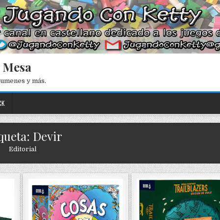
e Mesa
esumenes y más.
CK
queta: Devir
Editorial