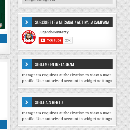
o
I
r
P
:
O
SUSCRÍBETE A MI CANAL / ACTIVA LA CAMPANA
S
D
E
S
C
O
N
T
E
SÍGUEME EN INSTAGRAM
N
I
Instagram requires authorization to view a user
D
profile. Use autorized account in widget settings
O
S
E
SIGUE A ALBERTO
N
J
Instagram requires authorization to view a user
C
profile. Use autorized account in widget settings
K
S