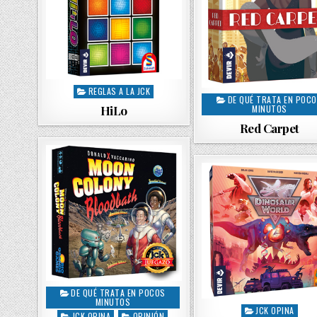
REGLAS A LA JCK
P
DE QUÉ TRATA EN POC
P
o
HiLo
MINUTOS
o
s
Red Carpet
s
t
t
e
e
d
d
i
i
n
n
DE QUÉ TRATA EN POCOS
P
MINUTOS
o
JCK OPINA
P
JCK OPINA
OPINIÓN