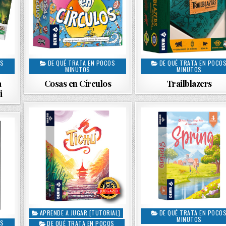
OS
DE QUÉ TRATA EN POCOS
DE QUÉ TRATA EN POCO
P
P
MINUTOS
MINUTOS
o
o
a
Cosas en Círculos
Trailblazers
s
s
i
t
t
e
e
d
d
i
i
n
n
APRENDE A JUGAR [TUTORIAL]
DE QUÉ TRATA EN POCO
P
P
MINUTOS
OS
DE QUÉ TRATA EN POCOS
o
o