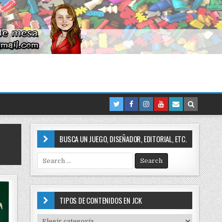
BUSCA UN JUEGO, DISEÑADOR, EDITORIAL, ETC.
S
e
a
r
c
TIPOS DE CONTENIDOS EN JCK
h
f
T