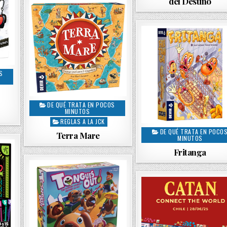
del Destino
d
d
i
i
n
n
S
DE QUÉ TRATA EN POCOS
P
MINUTOS
o
REGLAS A LA JCK
s
DE QUÉ TRATA EN POCO
P
Terra Mare
t
MINUTOS
o
e
Fritanga
s
d
t
i
e
n
d
i
n