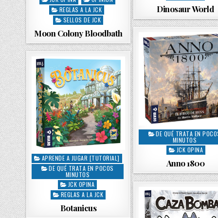
s
o
Dinosaur World
REGLAS A LA JCK
t
s
SELLOS DE JCK
e
t
Moon Colony Bloodbath
d
e
i
d
n
i
n
DE QUÉ TRATA EN POCO
P
MINUTOS
o
JCK OPINA
s
APRENDE A JUGAR [TUTORIAL]
P
Anno 1800
t
DE QUÉ TRATA EN POCOS
o
e
MINUTOS
s
d
JCK OPINA
t
i
REGLAS A LA JCK
e
n
Botanicus
d
i