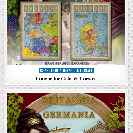
APRENDE A JUGAR [TUTORIAL]
P
o
Concordia: Galia & Corsica
s
t
e
d
i
n