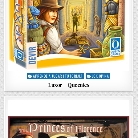
APRENDE A JUGAR [TUTORIAL]
JCK OPINA
P
o
Luxor + Queenies
s
t
e
d
i
n