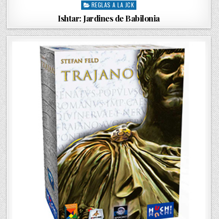
REGLAS A LA JCK
o
s
Ishtar: Jardines de Babilonia
t
e
d
i
n