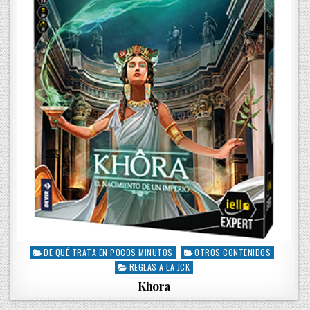
n
DE QUÉ TRATA EN POCOS MINUTOS
OTROS CONTENIDOS
P
REGLAS A LA JCK
o
s
Khora
t
e