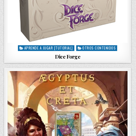
APRENDE A JUGAR [TUTORIAL]
OTROS CONTENIDOS
P
o
Dice Forge
s
t
e
d
i
n