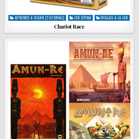
APRENDE A JUGAR [TUTORIAL]
JCK OPINA
REGLAS A LA JCK
P
o
Chariot Race
s
t
e
d
i
n