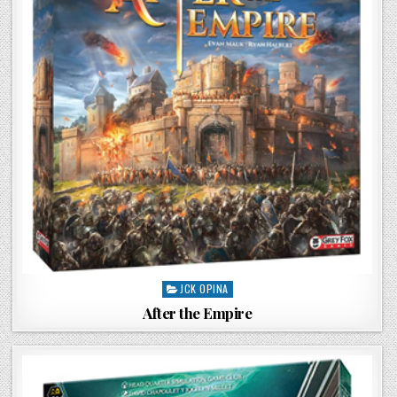
JCK OPINA
P
o
After the Empire
s
t
e
d
i