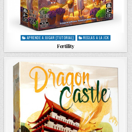
APRENDE A JUGAR [TUTORIAL]
REGLAS A LA JCK
P
o
Fertility
s
t
e
d
i
n