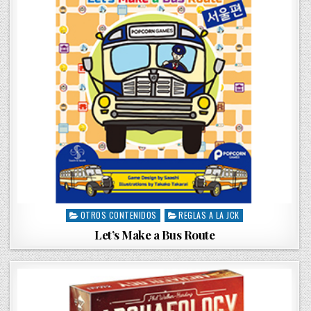
OTROS CONTENIDOS
REGLAS A LA JCK
P
o
Let’s Make a Bus Route
s
t
e
d
i