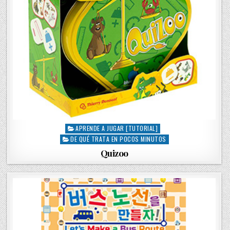
APRENDE A JUGAR [TUTORIAL]
P
DE QUÉ TRATA EN POCOS MINUTOS
o
s
Quizoo
t
e
d
i
n