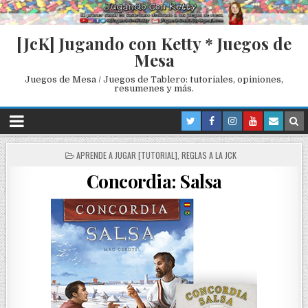
[JcK] Jugando con Ketty * Juegos de
Mesa
Juegos de Mesa / Juegos de Tablero: tutoriales, opiniones,
resumenes y más.
P
APRENDE A JUGAR [TUTORIAL]
,
REGLAS A LA JCK
O
Concordia: Salsa
S
T
E
D
I
N