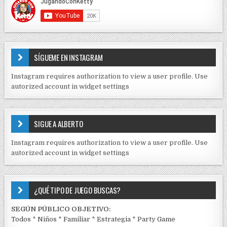
t
E
r
C
O
a
N
d
T
E
a
SÍGUEME EN INSTAGRAM
N
s
I
Instagram requires authorization to view a user profile. Use
D
autorized account in widget settings
O
S
E
SIGUE A ALBERTO
N
J
Instagram requires authorization to view a user profile. Use
C
autorized account in widget settings
K
¿QUÉ TIPO DE JUEGO BUSCAS?
SEGÚN PÚBLICO OBJETIVO:
Todos
*
Niños
*
Familiar
*
Estrategia
*
Party Game