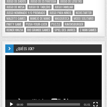
JUEGO DE DADOS
JUEGO DE ESTRATEGIA
JUEGO DE LOSETAS
JUEGO DE MESA
JUEGO DE TABLERO
JUEGO FAMILIAR
JUEGO NOMINADO Y/O PREMIADO
JUEGO PARA NIÑOS
KICKSTARTER
MALDITO GAMES
MANEJO DE MANO
MASQUEOCA
MODO SOLITARIO
PARTY GAME
PUSH-YOUR-LUCK
PUZZLE
RAVENSBURGER
REINER KNIZIA
RIO GRANDE GAMES
SPIEL DES JAHRES
Z-MAN GAMES
¿QUÉ ES JCK?
Reproductor
de
vídeo
00:00
01:01