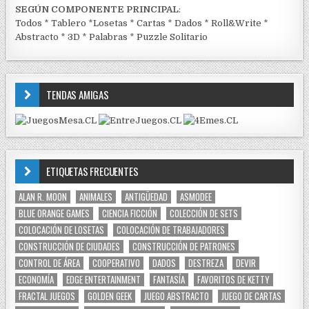
SEGÚN COMPONENTE PRINCIPAL
:
Todos
*
Tablero
*
Losetas
*
Cartas
*
Dados
*
Roll&Write
*
Abstracto
*
3D
*
Palabras
*
Puzzle Solitario
TENDAS AMIGAS
ETIQUETAS FRECUENTES
ALAN R. MOON
ANIMALES
ANTIGÜEDAD
ASMODEE
BLUE ORANGE GAMES
CIENCIA FICCIÓN
COLECCIÓN DE SETS
COLOCACIÓN DE LOSETAS
COLOCACIÓN DE TRABAJADORES
CONSTRUCCIÓN DE CIUDADES
CONSTRUCCIÓN DE PATRONES
CONTROL DE ÁREA
COOPERATIVO
DADOS
DESTREZA
DEVIR
ECONOMÍA
EDGE ENTERTAINMENT
FANTASÍA
FAVORITOS DE KETTY
FRACTAL JUEGOS
GOLDEN GEEK
JUEGO ABSTRACTO
JUEGO DE CARTAS