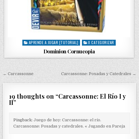
APRENDE A JUGAR [TUTORIAL]
X CATEGORIZAR
P
o
Dominion Cornucopia
s
t
e
d
← Carcassonne
Carcassonne: Posadas y Catedrales →
N
i
a
n
v
19 thoughts on “
Carcassonne: El Río I y
II
”
e
g
Pingback:
Juego de hoy: Carcassonne: el río.
a
Carcassonne: Posadas y catedrales. « Jugando en Pareja
c