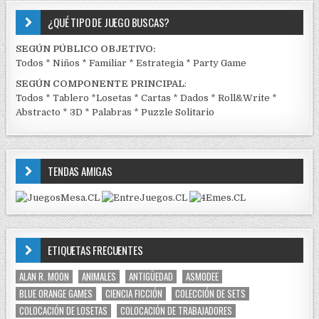
¿QUÉ TIPO DE JUEGO BUSCAS?
SEGÚN PÚBLICO OBJETIVO:
Todos
*
Niños
*
Familiar
*
Estrategia
*
Party Game
SEGÚN COMPONENTE PRINCIPAL
:
Todos
*
Tablero
*
Losetas
*
Cartas
*
Dados
*
Roll&Write
*
Abstracto
*
3D
*
Palabras
*
Puzzle Solitario
TENDAS AMIGAS
ETIQUETAS FRECUENTES
ALAN R. MOON
ANIMALES
ANTIGÜEDAD
ASMODEE
BLUE ORANGE GAMES
CIENCIA FICCIÓN
COLECCIÓN DE SETS
COLOCACIÓN DE LOSETAS
COLOCACIÓN DE TRABAJADORES