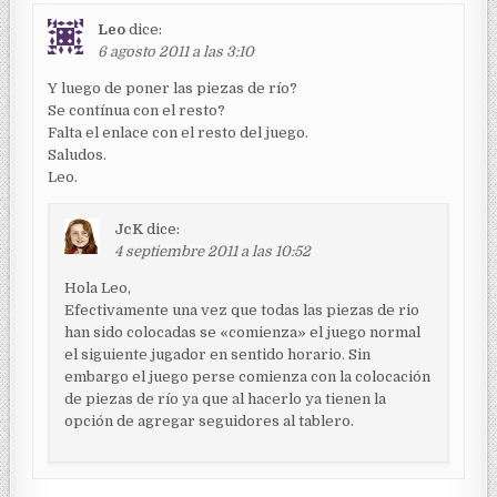
i
ó
Leo
dice:
6 agosto 2011 a las 3:10
n
d
Y luego de poner las piezas de río?
Se contínua con el resto?
e
Falta el enlace con el resto del juego.
e
Saludos.
Leo.
n
t
JcK
dice:
r
4 septiembre 2011 a las 10:52
a
Hola Leo,
d
Efectivamente una vez que todas las piezas de rio
han sido colocadas se «comienza» el juego normal
a
el siguiente jugador en sentido horario. Sin
s
embargo el juego perse comienza con la colocación
de piezas de río ya que al hacerlo ya tienen la
opción de agregar seguidores al tablero.