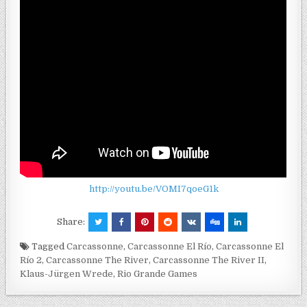
http://youtu.be/VOMI7qoeG1k
Share:
Tagged
Carcassonne
,
Carcassonne El Río
,
Carcassonne El
Río 2
,
Carcassonne The River
,
Carcassonne The River II
,
Klaus-Jürgen Wrede
,
Rio Grande Games