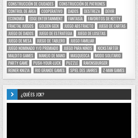
CONSTRUCCIÓN DE CIUDADES
CONSTRUCCIÓN DE PATRONES
CONTROL DE ÁREA
COOPERATIVO
DADOS
DESTREZA
DEVIR
ECONOMÍA
EDGE ENTERTAINMENT
FANTASÍA
FAVORITOS DE KETTY
FRACTAL JUEGOS
GOLDEN GEEK
JUEGO ABSTRACTO
JUEGO DE CARTAS
JUEGO DE DADOS
JUEGO DE ESTRATEGIA
JUEGO DE LOSETAS
JUEGO DE MESA
JUEGO DE TABLERO
JUEGO FAMILIAR
JUEGO NOMINADO Y/O PREMIADO
JUEGO PARA NIÑOS
KICKSTARTER
MALDITO GAMES
MANEJO DE MANO
MASQUEOCA
MODO SOLITARIO
PARTY GAME
PUSH-YOUR-LUCK
PUZZLE
RAVENSBURGER
REINER KNIZIA
RIO GRANDE GAMES
SPIEL DES JAHRES
Z-MAN GAMES
¿QUÉ ES JCK?
Reproductor
de
vídeo