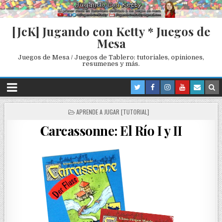
[JcK] Jugando con Ketty * Juegos de
Mesa
Juegos de Mesa / Juegos de Tablero: tutoriales, opiniones,
resumenes y más.
P
APRENDE A JUGAR [TUTORIAL]
O
Carcassonne: El Río I y II
S
T
E
D
I
N