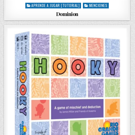
APRENDE A JUGAR [TUTORIAL]
MENCIONES
P
o
Dominion
s
t
e
d
i
n