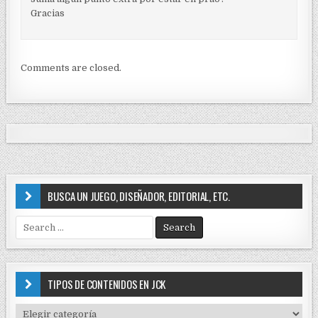
Gracias
Comments are closed.
BUSCA UN JUEGO, DISEÑADOR, EDITORIAL, ETC.
S
e
a
r
c
TIPOS DE CONTENIDOS EN JCK
h
f
T