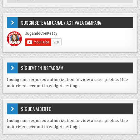
o
I
r
P
:
O
SUSCRÍBETE A MI CANAL / ACTIVA LA CAMPANA
S
D
E
C
O
N
T
E
SÍGUEME EN INSTAGRAM
N
I
Instagram requires authorization to view a user profile. Use
D
autorized account in widget settings
O
S
E
SIGUE A ALBERTO
N
J
Instagram requires authorization to view a user profile. Use
C
autorized account in widget settings
K