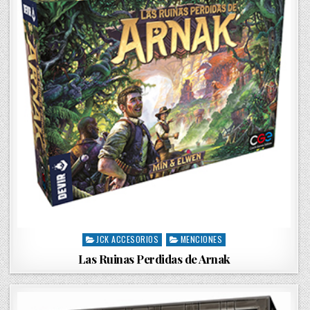
JCK ACCESORIOS
MENCIONES
P
o
Las Ruinas Perdidas de Arnak
s
t
e
d