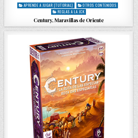
APRENDE A JUGAR [TUTORIAL]
OTROS CONTENIDOS
P
REGLAS A LA JCK
o
s
Century, Maravillas de Oriente
t
e
d
i
n