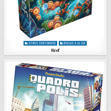
OTROS CONTENIDOS
REGLAS A LA JCK
P
o
Reef
s
t
e
d
i
n