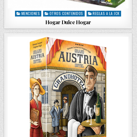
MENCIONES
OTROS CONTENIDOS
REGLAS A LA JCK
P
o
Hogar Dulce Hogar
s
t
e
d
i
n