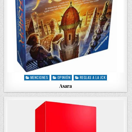
MENCIONES
OPINIÓN
REGLAS A LA JCK
P
o
Asara
s
t
e
d
i
n