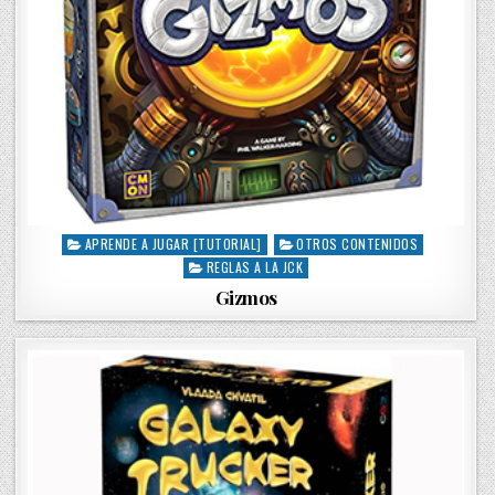
APRENDE A JUGAR [TUTORIAL]
OTROS CONTENIDOS
P
REGLAS A LA JCK
o
s
Gizmos
t
e
d
i
n