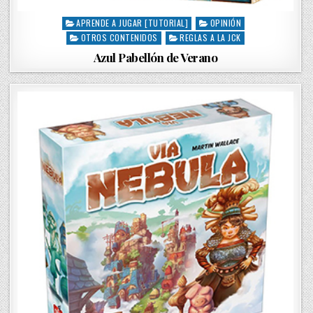
APRENDE A JUGAR [TUTORIAL]
OPINIÓN
P
OTROS CONTENIDOS
REGLAS A LA JCK
o
s
Azul Pabellón de Verano
t
e
d
i
n