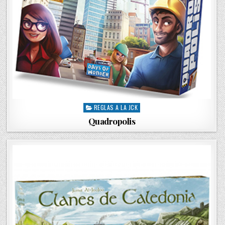
REGLAS A LA JCK
P
o
Quadropolis
s
t
e
d
i
n