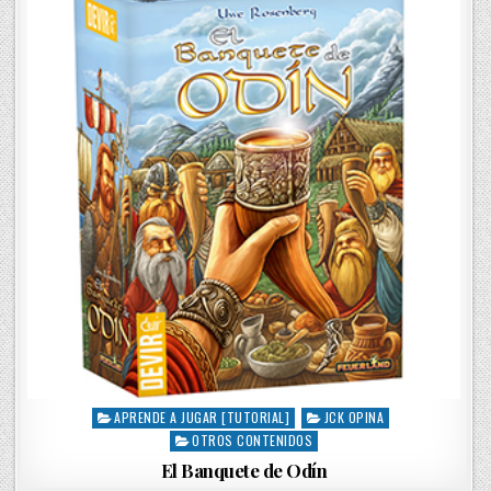
i
n
APRENDE A JUGAR [TUTORIAL]
JCK OPINA
P
OTROS CONTENIDOS
o
s
El Banquete de Odín
t