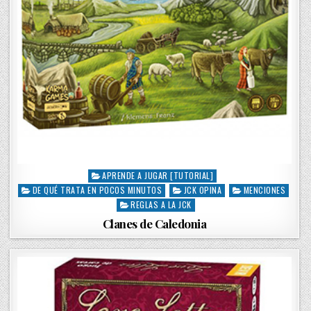
APRENDE A JUGAR [TUTORIAL]
P
DE QUÉ TRATA EN POCOS MINUTOS
JCK OPINA
MENCIONES
o
s
REGLAS A LA JCK
t
Clanes de Caledonia
e
d
i
n