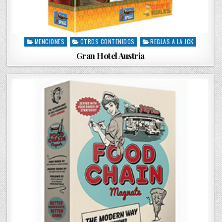
MENCIONES
OTROS CONTENIDOS
REGLAS A LA JCK
P
o
Gran Hotel Austria
s
t
e
d
i
n