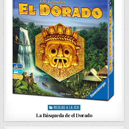
i
n
REGLAS A LA JCK
P
o
La Búsqueda de el Dorado
s
t