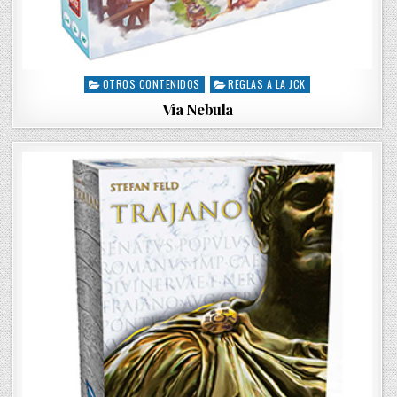
OTROS CONTENIDOS
REGLAS A LA JCK
P
o
Via Nebula
s
t
e
d
i
n