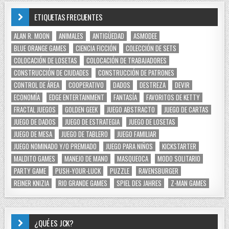
ETIQUETAS FRECUENTES
ALAN R. MOON
ANIMALES
ANTIGÜEDAD
ASMODEE
BLUE ORANGE GAMES
CIENCIA FICCIÓN
COLECCIÓN DE SETS
COLOCACIÓN DE LOSETAS
COLOCACIÓN DE TRABAJADORES
CONSTRUCCIÓN DE CIUDADES
CONSTRUCCIÓN DE PATRONES
CONTROL DE ÁREA
COOPERATIVO
DADOS
DESTREZA
DEVIR
ECONOMÍA
EDGE ENTERTAINMENT
FANTASÍA
FAVORITOS DE KETTY
FRACTAL JUEGOS
GOLDEN GEEK
JUEGO ABSTRACTO
JUEGO DE CARTAS
JUEGO DE DADOS
JUEGO DE ESTRATEGIA
JUEGO DE LOSETAS
JUEGO DE MESA
JUEGO DE TABLERO
JUEGO FAMILIAR
JUEGO NOMINADO Y/O PREMIADO
JUEGO PARA NIÑOS
KICKSTARTER
MALDITO GAMES
MANEJO DE MANO
MASQUEOCA
MODO SOLITARIO
PARTY GAME
PUSH-YOUR-LUCK
PUZZLE
RAVENSBURGER
REINER KNIZIA
RIO GRANDE GAMES
SPIEL DES JAHRES
Z-MAN GAMES
¿QUÉ ES JCK?