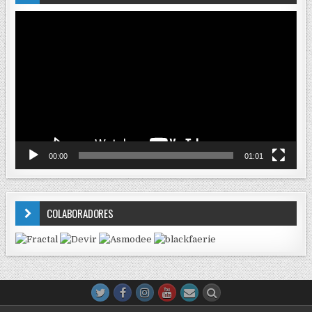
Reproductor
de
vídeo
00:00
01:01
COLABORADORES