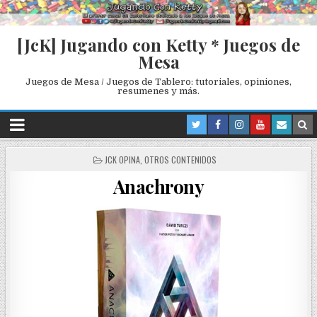
[JcK] Jugando con Ketty * Juegos de
Mesa
Juegos de Mesa / Juegos de Tablero: tutoriales, opiniones,
resumenes y más.
P
JCK OPINA
,
OTROS CONTENIDOS
O
Anachrony
S
T
E
D
I
N