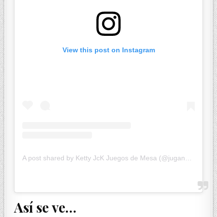
View this post on Instagram
A post shared by Ketty JcK Juegos de Mesa (@jugandoconketty)
Así se ve…