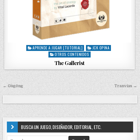
APRENDE A JUGAR [TUTORIAL]
JCK OPINA
P
OTROS CONTENIDOS
o
s
The Gallerist
t
e
d
i
← Gùgōng
Tranvías →
N
n
a
v
e
g
BUSCA UN JUEGO, DISEÑADOR, EDITORIAL, ETC.
a
S