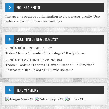
E
SIGUE A ALBERTO
N
J
Instagram requires authorization to view a user profile. Use
C
autorized account in widget settings
K
¿QUÉ TIPO DE JUEGO BUSCAS?
SEGÚN PÚBLICO OBJETIVO:
Todos
*
Niños
*
Familiar
*
Estrategia
*
Party Game
SEGÚN COMPONENTE PRINCIPAL
:
Todos
*
Tablero
*
Losetas
*
Cartas
*
Dados
*
Roll&Write
*
Abstracto
*
3D
*
Palabras
*
Puzzle Solitario
TENDAS AMIGAS