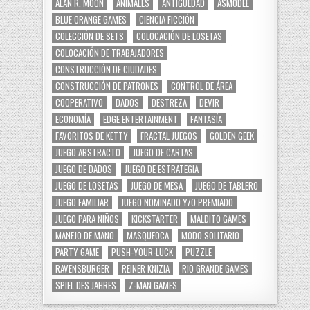
ALAN R. MOON
ANIMALES
ANTIGÜEDAD
ASMODEE
BLUE ORANGE GAMES
CIENCIA FICCIÓN
COLECCIÓN DE SETS
COLOCACIÓN DE LOSETAS
COLOCACIÓN DE TRABAJADORES
CONSTRUCCIÓN DE CIUDADES
CONSTRUCCIÓN DE PATRONES
CONTROL DE ÁREA
COOPERATIVO
DADOS
DESTREZA
DEVIR
ECONOMÍA
EDGE ENTERTAINMENT
FANTASÍA
FAVORITOS DE KETTY
FRACTAL JUEGOS
GOLDEN GEEK
JUEGO ABSTRACTO
JUEGO DE CARTAS
JUEGO DE DADOS
JUEGO DE ESTRATEGIA
JUEGO DE LOSETAS
JUEGO DE MESA
JUEGO DE TABLERO
JUEGO FAMILIAR
JUEGO NOMINADO Y/O PREMIADO
JUEGO PARA NIÑOS
KICKSTARTER
MALDITO GAMES
MANEJO DE MANO
MASQUEOCA
MODO SOLITARIO
PARTY GAME
PUSH-YOUR-LUCK
PUZZLE
RAVENSBURGER
REINER KNIZIA
RIO GRANDE GAMES
SPIEL DES JAHRES
Z-MAN GAMES