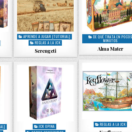
APRENDE A JUGAR [TUTORIAL]
DE QUÉ TRATA EN POCO
P
P
MINUTOS
REGLAS A LA JCK
o
o
Alma Mater
s
s
Serengeti
t
t
e
e
d
d
i
i
n
n
REGLAS A LA JCK
P
JCK OPINA
AL]
P
o