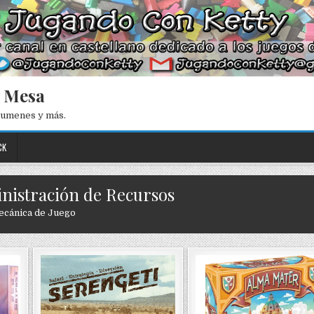
e Mesa
esumenes y más.
CK
inistración de Recursos
cánica de Juego