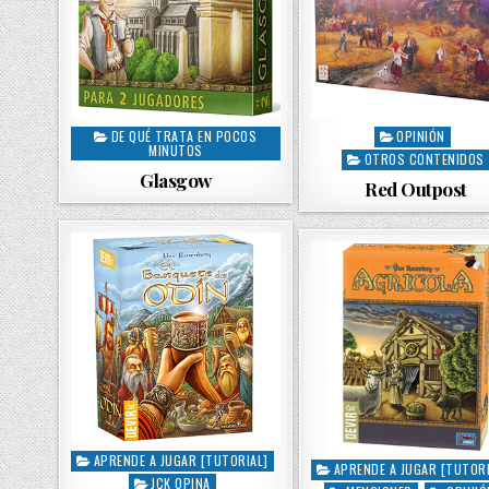
DE QUÉ TRATA EN POCOS
OPINIÓN
P
P
MINUTOS
OTROS CONTENIDOS
o
o
Glasgow
s
s
Red Outpost
t
t
e
e
d
d
i
i
n
n
APRENDE A JUGAR [TUTORIAL]
P
APRENDE A JUGAR [TUTORI
P
JCK OPINA
o