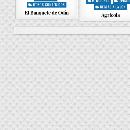
MENCIONES
OPINIÓ
o
s
OTROS CONTENIDOS
s
REGLAS A LA JCK
t
El Banquete de Odín
t
Agricola
e
e
d
d
i
i
n
n