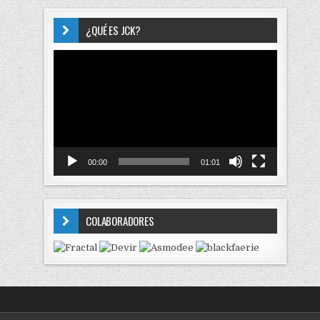
¿QUÉ ES JCK?
Reproductor
de
vídeo
00:00
01:01
COLABORADORES