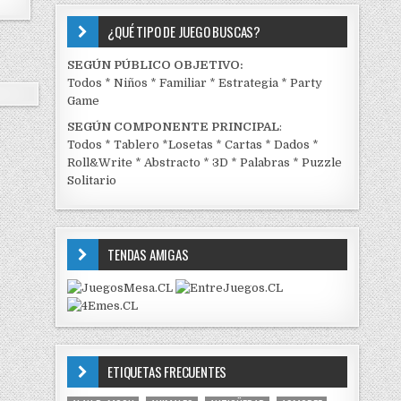
¿QUÉ TIPO DE JUEGO BUSCAS?
SEGÚN PÚBLICO OBJETIVO:
Todos
*
Niños
*
Familiar
*
Estrategia
*
Party
Game
SEGÚN COMPONENTE PRINCIPAL
:
Todos
*
Tablero
*
Losetas
*
Cartas
*
Dados
*
Roll&Write
*
Abstracto
*
3D
*
Palabras
*
Puzzle
Solitario
TENDAS AMIGAS
ETIQUETAS FRECUENTES