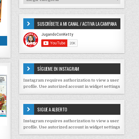
o
I
r
P
:
O
SUSCRÍBETE A MI CANAL / ACTIVA LA CAMPANA
S
D
E
S
C
O
N
T
E
SÍGUEME EN INSTAGRAM
N
I
Instagram requires authorization to view a user
D
profile. Use autorized account in widget settings
O
S
E
SIGUE A ALBERTO
N
J
Instagram requires authorization to view a user
C
profile. Use autorized account in widget settings
K