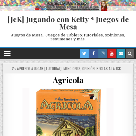
[JcK] Jugando con Ketty * Juegos de
Mesa
Juegos de Mesa / Juegos de Tablero: tutoriales, opiniones,
resumenes y más.
P
APRENDE A JUGAR [TUTORIAL]
,
MENCIONES
,
OPINIÓN
,
REGLAS A LA JCK
O
Agricola
S
T
E
D
I
N