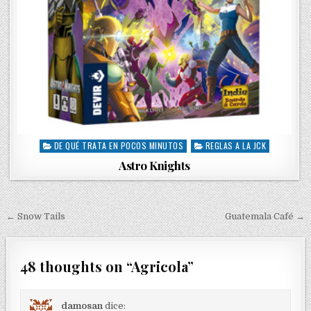
DE QUÉ TRATA EN POCOS MINUTOS
REGLAS A LA JCK
P
o
Astro Knights
s
t
e
d
← Snow Tails
Guatemala Café →
N
i
a
n
v
48 thoughts on “
Agricola
”
e
g
damosan
dice: