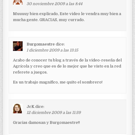
30 noviembre 2009 a las 8:44
a
c
Muuuuy bien explicado, Este video le vendra muy bien a
mucha gente. GRACIAS, muy currado.
i
ó
n
Burgomaestre
dice:
d
1 diciembre 2009 a las 13:15
e
Acabo de conocer tu blog a través de la video-reseña del
e
Agrícola y creo que es de lo mejor que he visto en la red
n
referete a juegos.
t
Es un trabajo magnífico, me quito el sombrero!
r
a
d
JcK
dice:
12 diciembre 2009 a las 11:39
a
s
Gracias damosan y Burgomaestre!!