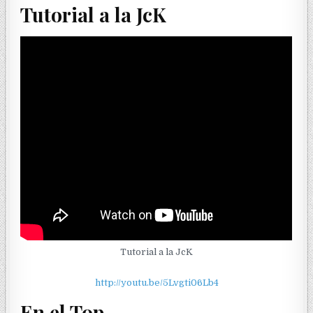
Tutorial a la JcK
Tutorial a la JcK
http://youtu.be/5Lvgti06Lb4
En el Top