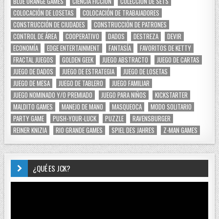
BLUE ORANGE GAMES
CIENCIA FICCIÓN
COLECCIÓN DE SETS
COLOCACIÓN DE LOSETAS
COLOCACIÓN DE TRABAJADORES
CONSTRUCCIÓN DE CIUDADES
CONSTRUCCIÓN DE PATRONES
CONTROL DE ÁREA
COOPERATIVO
DADOS
DESTREZA
DEVIR
ECONOMÍA
EDGE ENTERTAINMENT
FANTASÍA
FAVORITOS DE KETTY
FRACTAL JUEGOS
GOLDEN GEEK
JUEGO ABSTRACTO
JUEGO DE CARTAS
JUEGO DE DADOS
JUEGO DE ESTRATEGIA
JUEGO DE LOSETAS
JUEGO DE MESA
JUEGO DE TABLERO
JUEGO FAMILIAR
JUEGO NOMINADO Y/O PREMIADO
JUEGO PARA NIÑOS
KICKSTARTER
MALDITO GAMES
MANEJO DE MANO
MASQUEOCA
MODO SOLITARIO
PARTY GAME
PUSH-YOUR-LUCK
PUZZLE
RAVENSBURGER
REINER KNIZIA
RIO GRANDE GAMES
SPIEL DES JAHRES
Z-MAN GAMES
¿QUÉ ES JCK?
Reproductor
de
vídeo