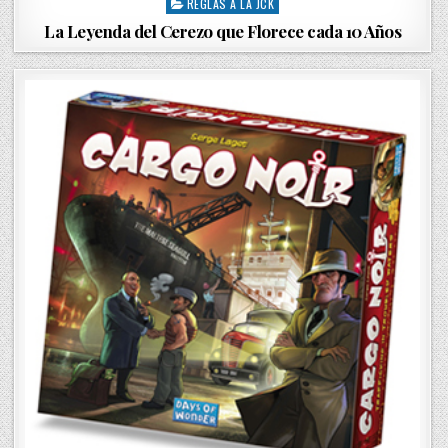
REGLAS A LA JCK
o
s
La Leyenda del Cerezo que Florece cada 10 Años
t
e
d
i
n