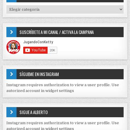
n
h
f
d
T
o
I
e
r
P
e
:
O
SUSCRÍBETE A MI CANAL / ACTIVA LA CAMPANA
S
n
D
t
E
r
C
O
a
N
d
T
E
a
SÍGUEME EN INSTAGRAM
N
s
I
Instagram requires authorization to view a user profile. Use
D
autorized account in widget settings
O
S
E
SIGUE A ALBERTO
N
J
Instagram requires authorization to view a user profile. Use
C
autorized account in widget settings
K