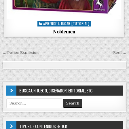
APRENDE A JUGAR [TUTORIAL]
P
o
Noblemen
s
t
e
← Potion Explosion
Reef →
d
N
i
a
n
v
e
g
BUSCA UN JUEGO, DISEÑADOR, EDITORIAL, ETC.
a
S
c
e
i
a
r
ó
c
TIPOS DE CONTENIDOS EN JCK