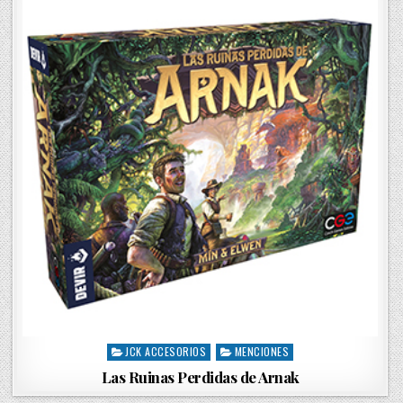
JCK ACCESORIOS
MENCIONES
P
o
Las Ruinas Perdidas de Arnak
s