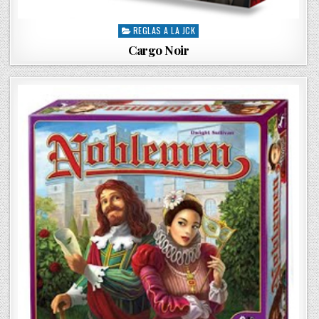
REGLAS A LA JCK
P
o
Cargo Noir
s
t
e
d
i
n