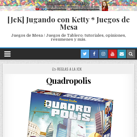
[JcK] Jugando con Ketty * Juegos de
Mesa
Juegos de Mesa / Juegos de Tablero: tutoriales, opiniones,
resumenes y más.
P
REGLAS A LA JCK
O
Quadropolis
S
T
E
D
I
N