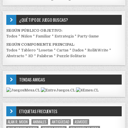
¿QUÉ TIPO DE JUEGO BUSCAS?
SEGÚN PÚBLICO OBJETIVO:
Todos
*
Niños
*
Familiar
*
Estrategia
*
Party Game
SEGÚN COMPONENTE PRINCIPAL
:
Todos
*
Tablero
*
Losetas
*
Cartas
*
Dados
*
Roll&Write
*
Abstracto
*
3D
*
Palabras
*
Puzzle Solitario
TENDAS AMIGAS
ETIQUETAS FRECUENTES
ALAN R. MOON
ANIMALES
ANTIGÜEDAD
ASMODEE