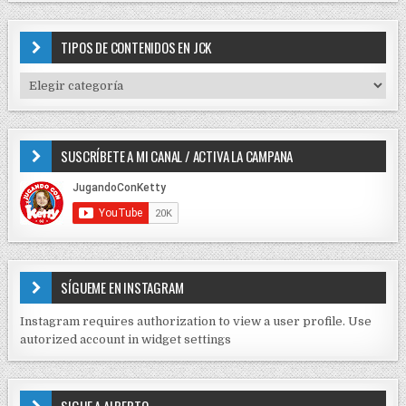
i
a
r
ó
c
TIPOS DE CONTENIDOS EN JCK
n
h
f
d
T
o
I
e
r
P
e
:
O
SUSCRÍBETE A MI CANAL / ACTIVA LA CAMPANA
S
n
D
t
E
r
C
O
a
N
d
T
E
a
SÍGUEME EN INSTAGRAM
N
s
I
Instagram requires authorization to view a user profile. Use
D
autorized account in widget settings
O
S
E