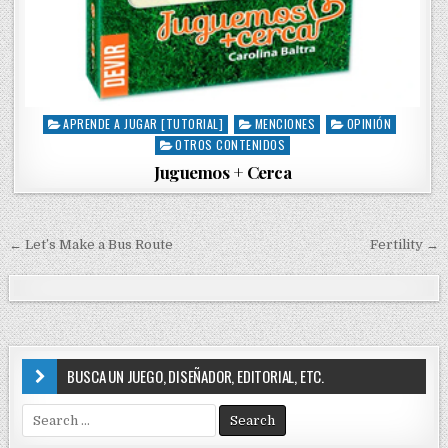
APRENDE A JUGAR [TUTORIAL]
MENCIONES
OPINIÓN
P
OTROS CONTENIDOS
o
s
Juguemos + Cerca
t
e
d
i
← Let’s Make a Bus Route
Fertility →
N
n
a
v
e
g
BUSCA UN JUEGO, DISEÑADOR, EDITORIAL, ETC.
a
S
c
e