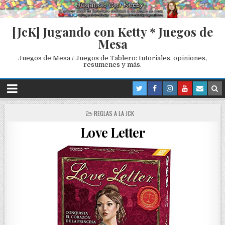
[JcK] Jugando con Ketty * Juegos de
Mesa
Juegos de Mesa / Juegos de Tablero: tutoriales, opiniones,
resumenes y más.
P
REGLAS A LA JCK
O
Love Letter
S
T
E
D
I
N