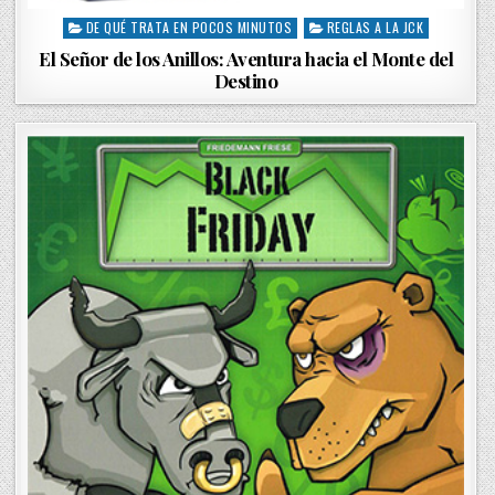
DE QUÉ TRATA EN POCOS MINUTOS
REGLAS A LA JCK
P
o
El Señor de los Anillos: Aventura hacia el Monte del
s
Destino
t
e
d
i
n