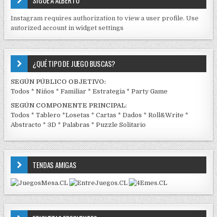
SIGUE A ALBERTO
N
J
Instagram requires authorization to view a user profile. Use
C
autorized account in widget settings
K
¿QUÉ TIPO DE JUEGO BUSCAS?
SEGÚN PÚBLICO OBJETIVO:
Todos
*
Niños
*
Familiar
*
Estrategia
*
Party Game
SEGÚN COMPONENTE PRINCIPAL
:
Todos
*
Tablero
*
Losetas
*
Cartas
*
Dados
*
Roll&Write
*
Abstracto
*
3D
*
Palabras
*
Puzzle Solitario
TENDAS AMIGAS