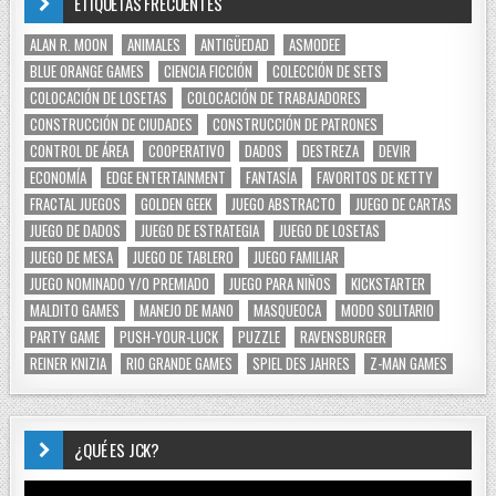
ETIQUETAS FRECUENTES
ALAN R. MOON
ANIMALES
ANTIGÜEDAD
ASMODEE
BLUE ORANGE GAMES
CIENCIA FICCIÓN
COLECCIÓN DE SETS
COLOCACIÓN DE LOSETAS
COLOCACIÓN DE TRABAJADORES
CONSTRUCCIÓN DE CIUDADES
CONSTRUCCIÓN DE PATRONES
CONTROL DE ÁREA
COOPERATIVO
DADOS
DESTREZA
DEVIR
ECONOMÍA
EDGE ENTERTAINMENT
FANTASÍA
FAVORITOS DE KETTY
FRACTAL JUEGOS
GOLDEN GEEK
JUEGO ABSTRACTO
JUEGO DE CARTAS
JUEGO DE DADOS
JUEGO DE ESTRATEGIA
JUEGO DE LOSETAS
JUEGO DE MESA
JUEGO DE TABLERO
JUEGO FAMILIAR
JUEGO NOMINADO Y/O PREMIADO
JUEGO PARA NIÑOS
KICKSTARTER
MALDITO GAMES
MANEJO DE MANO
MASQUEOCA
MODO SOLITARIO
PARTY GAME
PUSH-YOUR-LUCK
PUZZLE
RAVENSBURGER
REINER KNIZIA
RIO GRANDE GAMES
SPIEL DES JAHRES
Z-MAN GAMES
¿QUÉ ES JCK?
Reproductor