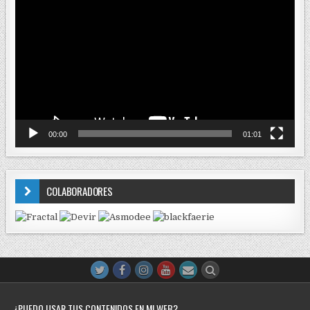
de
vídeo
00:00
01:01
COLABORADORES
¿PUEDO USAR TUS CONTENIDOS EN MI WEB?