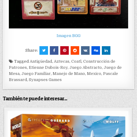
Imagen BGG
Share:
Tagged
Antigüedad
,
Aztecas
,
Coatl
,
Construcción de
Patrones
,
Etienne Dubois-Roy
,
Juego Abstracto
,
Juego de
Mesa
,
Juego Familiar
,
Manejo de Mano
,
Mexico
,
Pascale
Brassard
,
Synapses Games
También te puede interesar...