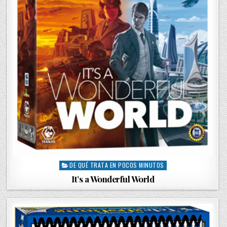
DE QUÉ TRATA EN POCOS MINUTOS
P
o
It’s a Wonderful World
s
t
e
d
i