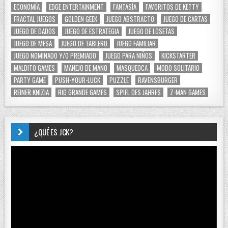
ECONOMÍA
EDGE ENTERTAINMENT
FANTASÍA
FAVORITOS DE KETTY
FRACTAL JUEGOS
GOLDEN GEEK
JUEGO ABSTRACTO
JUEGO DE CARTAS
JUEGO DE DADOS
JUEGO DE ESTRATEGIA
JUEGO DE LOSETAS
JUEGO DE MESA
JUEGO DE TABLERO
JUEGO FAMILIAR
JUEGO NOMINADO Y/O PREMIADO
JUEGO PARA NIÑOS
KICKSTARTER
MALDITO GAMES
MANEJO DE MANO
MASQUEOCA
MODO SOLITARIO
PARTY GAME
PUSH-YOUR-LUCK
PUZZLE
RAVENSBURGER
REINER KNIZIA
RIO GRANDE GAMES
SPIEL DES JAHRES
Z-MAN GAMES
¿QUÉ ES JCK?
Reproductor
de
vídeo