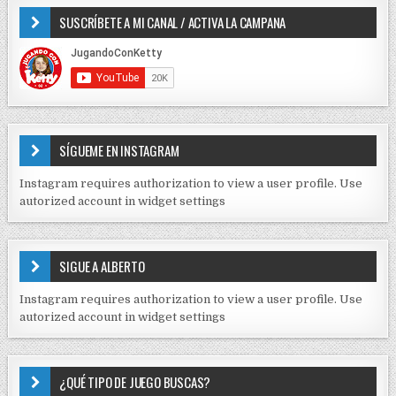
e
O
SUSCRÍBETE A MI CANAL / ACTIVA LA CAMPANA
S
n
D
t
E
r
C
O
a
N
d
T
E
a
SÍGUEME EN INSTAGRAM
N
s
I
Instagram requires authorization to view a user profile. Use
D
autorized account in widget settings
O
S
E
SIGUE A ALBERTO
N
J
Instagram requires authorization to view a user profile. Use
C
autorized account in widget settings
K
¿QUÉ TIPO DE JUEGO BUSCAS?