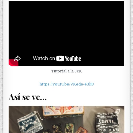
Tutorial a la JcK
https://youtu.be/VKede-43li8
Así se ve…