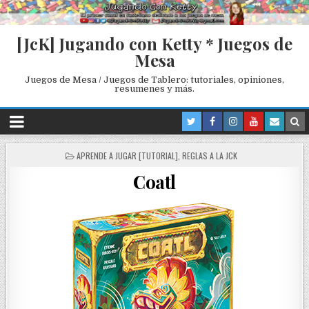
[JcK] Jugando con Ketty * Juegos de
Mesa
Juegos de Mesa / Juegos de Tablero: tutoriales, opiniones,
resumenes y más.
P
APRENDE A JUGAR [TUTORIAL]
,
REGLAS A LA JCK
O
Coatl
S
T
E
D
I
N