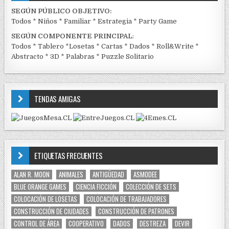
SEGÚN PÚBLICO OBJETIVO:
Todos
*
Niños
*
Familiar
*
Estrategia
*
Party Game
SEGÚN COMPONENTE PRINCIPAL
:
Todos
*
Tablero
*
Losetas
*
Cartas
*
Dados
*
Roll&Write
*
Abstracto
*
3D
*
Palabras
*
Puzzle Solitario
TENDAS AMIGAS
ETIQUETAS FRECUENTES
ALAN R. MOON
ANIMALES
ANTIGÜEDAD
ASMODEE
BLUE ORANGE GAMES
CIENCIA FICCIÓN
COLECCIÓN DE SETS
COLOCACIÓN DE LOSETAS
COLOCACIÓN DE TRABAJADORES
CONSTRUCCIÓN DE CIUDADES
CONSTRUCCIÓN DE PATRONES
CONTROL DE ÁREA
COOPERATIVO
DADOS
DESTREZA
DEVIR