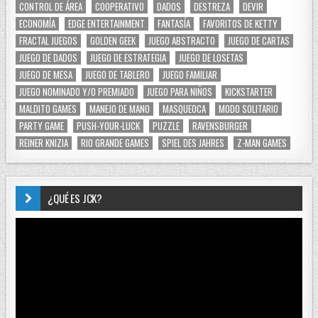
CONTROL DE ÁREA
COOPERATIVO
DADOS
DESTREZA
DEVIR
ECONOMÍA
EDGE ENTERTAINMENT
FANTASÍA
FAVORITOS DE KETTY
FRACTAL JUEGOS
GOLDEN GEEK
JUEGO ABSTRACTO
JUEGO DE CARTAS
JUEGO DE DADOS
JUEGO DE ESTRATEGIA
JUEGO DE LOSETAS
JUEGO DE MESA
JUEGO DE TABLERO
JUEGO FAMILIAR
JUEGO NOMINADO Y/O PREMIADO
JUEGO PARA NIÑOS
KICKSTARTER
MALDITO GAMES
MANEJO DE MANO
MASQUEOCA
MODO SOLITARIO
PARTY GAME
PUSH-YOUR-LUCK
PUZZLE
RAVENSBURGER
REINER KNIZIA
RIO GRANDE GAMES
SPIEL DES JAHRES
Z-MAN GAMES
¿QUÉ ES JCK?
Reproductor
de
vídeo