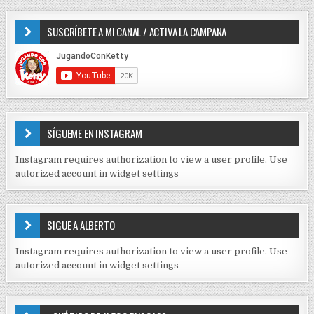
P
e
:
O
SUSCRÍBETE A MI CANAL / ACTIVA LA CAMPANA
S
n
D
t
E
r
C
O
a
N
d
T
E
a
SÍGUEME EN INSTAGRAM
N
s
I
Instagram requires authorization to view a user profile. Use
D
autorized account in widget settings
O
S
E
SIGUE A ALBERTO
N
J
Instagram requires authorization to view a user profile. Use
C
autorized account in widget settings
K