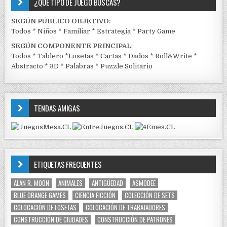
¿QUÉ TIPO DE JUEGO BUSCAS?
SEGÚN PÚBLICO OBJETIVO:
Todos
*
Niños
*
Familiar
*
Estrategia
*
Party Game
SEGÚN COMPONENTE PRINCIPAL
:
Todos
*
Tablero
*
Losetas
*
Cartas
*
Dados
*
Roll&Write
*
Abstracto
*
3D
*
Palabras
*
Puzzle Solitario
TENDAS AMIGAS
ETIQUETAS FRECUENTES
ALAN R. MOON
ANIMALES
ANTIGÜEDAD
ASMODEE
BLUE ORANGE GAMES
CIENCIA FICCIÓN
COLECCIÓN DE SETS
COLOCACIÓN DE LOSETAS
COLOCACIÓN DE TRABAJADORES
CONSTRUCCIÓN DE CIUDADES
CONSTRUCCIÓN DE PATRONES