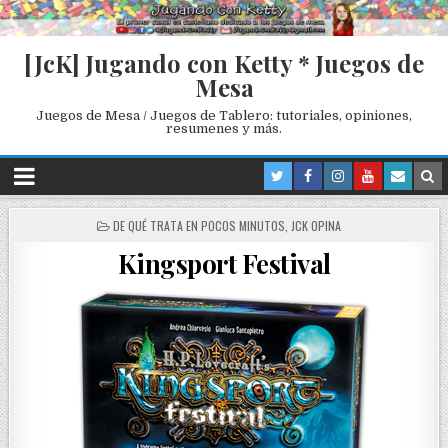
[JcK] Jugando con Ketty * Juegos de
Mesa
Juegos de Mesa / Juegos de Tablero: tutoriales, opiniones,
resumenes y más.
P
DE QUÉ TRATA EN POCOS MINUTOS
,
JCK OPINA
O
Kingsport Festival
S
T
E
D
I
N