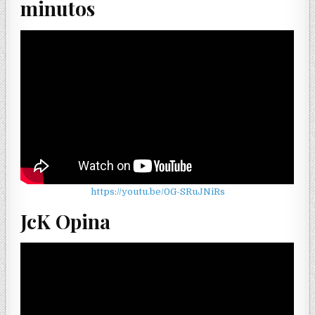
minutos
https://youtu.be/0G-SRuJNiRs
JcK Opina