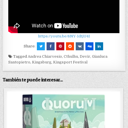
https://youtu.be/6NY-1dtjU4I
Share:
Tagged
Andrea Chiarvesio
,
Cthulhu
,
Devir
,
Gianluca
Santopietro
,
Kingsburg
,
Kingsport Festival
También te puede interesar...