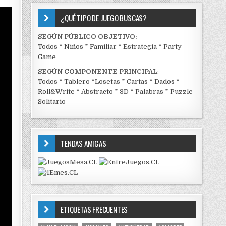
¿QUÉ TIPO DE JUEGO BUSCAS?
SEGÚN PÚBLICO OBJETIVO:
Todos
*
Niños
*
Familiar
*
Estrategia
*
Party
Game
SEGÚN COMPONENTE PRINCIPAL
:
Todos
*
Tablero
*
Losetas
*
Cartas
*
Dados
*
Roll&Write
*
Abstracto
*
3D
*
Palabras
*
Puzzle
Solitario
TENDAS AMIGAS
ETIQUETAS FRECUENTES