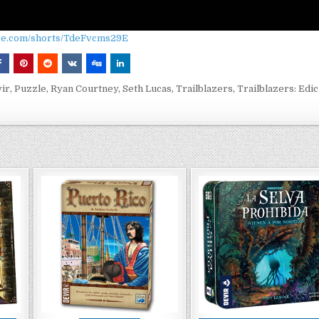
ube.com/shorts/TdeFvcms29E
ir
,
Puzzle
,
Ryan Courtney
,
Seth Lucas
,
Trailblazers
,
Trailblazers: Edic