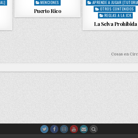
AL]
MENCIONES
APRENDE A JUGAR [TUTORIA
P
P
OTROS CONTENIDOS
o
o
Puerto Rico
s
s
REGLAS A LA JCK
t
t
La Selva Prohibida
e
e
d
d
i
i
n
n
Cosas en Cír