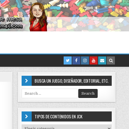
BUSCA UN JUEGO, DISEÑADOR, EDITORIAL, ETC.
S
e
a
r
c
TIPOS DE CONTENIDOS EN JCK
h
f
T