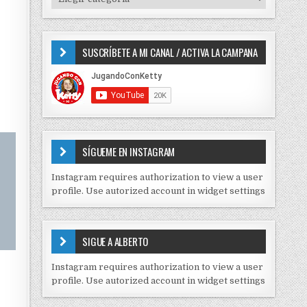
o
I
r
P
:
O
SUSCRÍBETE A MI CANAL / ACTIVA LA CAMPANA
S
D
E
C
O
N
T
E
SÍGUEME EN INSTAGRAM
N
I
Instagram requires authorization to view a user
D
profile. Use autorized account in widget settings
O
S
E
SIGUE A ALBERTO
N
J
Instagram requires authorization to view a user
C
profile. Use autorized account in widget settings
K