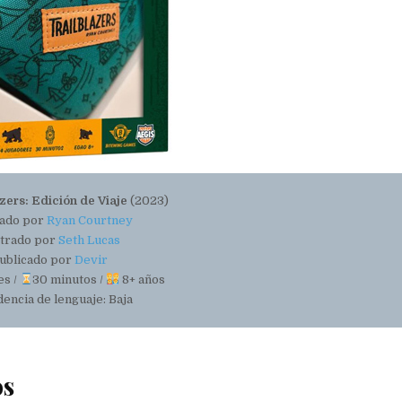
zers: Edición de Viaje
(2023)
ado por
Ryan Courtney
strado por
Seth Lucas
ublicado por
Devir
es /
30 minutos /
8+ años
ncia de lenguaje: Baja
os