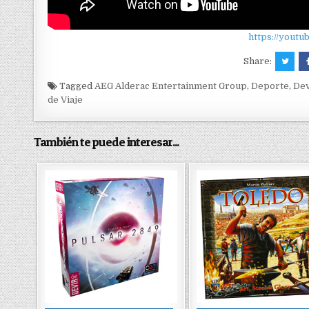
https://yout
Share:
Tagged
AEG Alderac Entertainment Group
,
Deporte
,
Dev
de Viaje
También te puede interesar...