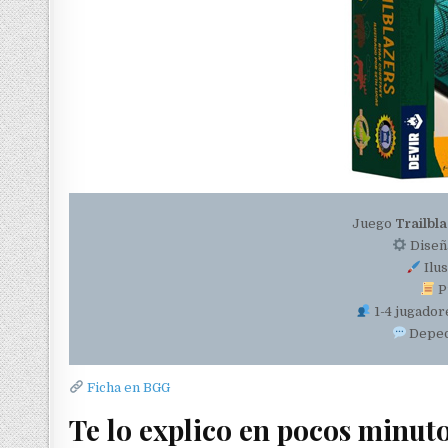
Juego
Trailbla
Diseñ
Ilu
P
1-4 jugador
Depede
Ficha en BGG
Te lo explico en pocos minut