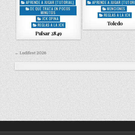
APRENDE A JUGAR [TUTORIAL]
APRENDE A JUGAR [TUTORI
P
P
DE QUÉ TRATA EN POCOS
MENCIONES
o
o
MINUTOS
s
s
REGLAS A LA JCK
JCK OPINA
t
t
Toledo
REGLAS A LA JCK
e
e
Pulsar 2849
d
d
i
i
n
n
← Ludifest 2026
N
a
v
e
g
a
c
i
ó
n