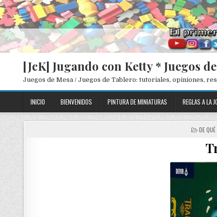
[JcK] Jugando con Ketty * Juegos d
Juegos de Mesa / Juegos de Tablero: tutoriales, opiniones, r
INICIO
BIENVENIDOS
PINTURA DE MINIATURAS
REGLAS A LA J
P
DE QUÉ
O
Tr
S
T
E
D
I
N