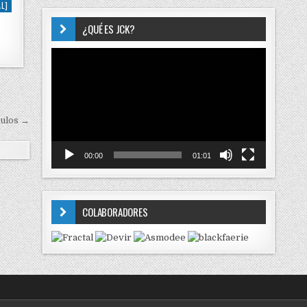
L]
¿QUÉ ES JCK?
Reproductor
de
vídeo
culos →
00:00
01:01
COLABORADORES