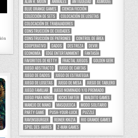
ALAN R. MOON
ANIMALES
ANTIGÜEDAD
ASMODEE
BLUE ORANGE GAMES
CIENCIA FICCIÓN
COLECCIÓN DE SETS
COLOCACIÓN DE LOSETAS
COLOCACIÓN DE TRABAJADORES
CONSTRUCCIÓN DE CIUDADES
CONSTRUCCIÓN DE PATRONES
CONTROL DE ÁREA
ión
COOPERATIVO
DADOS
DESTREZA
DEVIR
ECONOMÍA
EDGE ENTERTAINMENT
FANTASÍA
FAVORITOS DE KETTY
FRACTAL JUEGOS
GOLDEN GEEK
JUEGO ABSTRACTO
JUEGO DE CARTAS
JUEGO DE DADOS
JUEGO DE ESTRATEGIA
JUEGO DE LOSETAS
JUEGO DE MESA
JUEGO DE TABLERO
JUEGO FAMILIAR
JUEGO NOMINADO Y/O PREMIADO
JUEGO PARA NIÑOS
KICKSTARTER
MALDITO GAMES
MANEJO DE MANO
MASQUEOCA
MODO SOLITARIO
PARTY GAME
PUSH-YOUR-LUCK
PUZZLE
RAVENSBURGER
REINER KNIZIA
RIO GRANDE GAMES
SPIEL DES JAHRES
Z-MAN GAMES