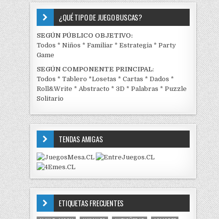
¿QUÉ TIPO DE JUEGO BUSCAS?
SEGÚN PÚBLICO OBJETIVO:
Todos
*
Niños
*
Familiar
*
Estrategia
*
Party
Game
SEGÚN COMPONENTE PRINCIPAL
:
Todos
*
Tablero
*
Losetas
*
Cartas
*
Dados
*
Roll&Write
*
Abstracto
*
3D
*
Palabras
*
Puzzle
Solitario
TENDAS AMIGAS
ETIQUETAS FRECUENTES