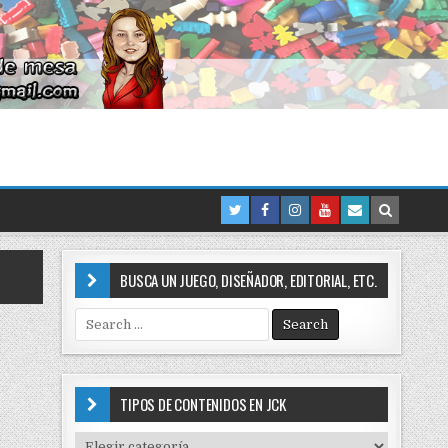
BUSCA UN JUEGO, DISEÑADOR, EDITORIAL, ETC.
S
e
a
r
c
TIPOS DE CONTENIDOS EN JCK
h
f
T