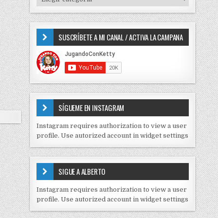
o
I
r
P
:
O
SUSCRÍBETE A MI CANAL / ACTIVA LA CAMPANA
S
D
E
C
O
N
T
E
SÍGUEME EN INSTAGRAM
N
I
Instagram requires authorization to view a user
D
profile. Use autorized account in widget settings
O
S
E
SIGUE A ALBERTO
N
J
Instagram requires authorization to view a user
C
profile. Use autorized account in widget settings
K