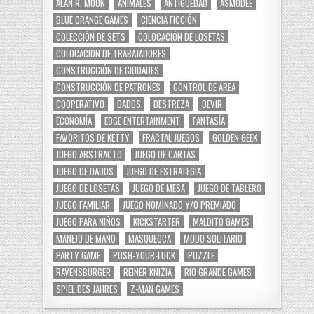
ALAN R. MOON
ANIMALES
ANTIGÜEDAD
ASMODEE
BLUE ORANGE GAMES
CIENCIA FICCIÓN
COLECCIÓN DE SETS
COLOCACIÓN DE LOSETAS
COLOCACIÓN DE TRABAJADORES
CONSTRUCCIÓN DE CIUDADES
CONSTRUCCIÓN DE PATRONES
CONTROL DE ÁREA
COOPERATIVO
DADOS
DESTREZA
DEVIR
ECONOMÍA
EDGE ENTERTAINMENT
FANTASÍA
FAVORITOS DE KETTY
FRACTAL JUEGOS
GOLDEN GEEK
JUEGO ABSTRACTO
JUEGO DE CARTAS
JUEGO DE DADOS
JUEGO DE ESTRATEGIA
JUEGO DE LOSETAS
JUEGO DE MESA
JUEGO DE TABLERO
JUEGO FAMILIAR
JUEGO NOMINADO Y/O PREMIADO
JUEGO PARA NIÑOS
KICKSTARTER
MALDITO GAMES
MANEJO DE MANO
MASQUEOCA
MODO SOLITARIO
PARTY GAME
PUSH-YOUR-LUCK
PUZZLE
RAVENSBURGER
REINER KNIZIA
RIO GRANDE GAMES
SPIEL DES JAHRES
Z-MAN GAMES