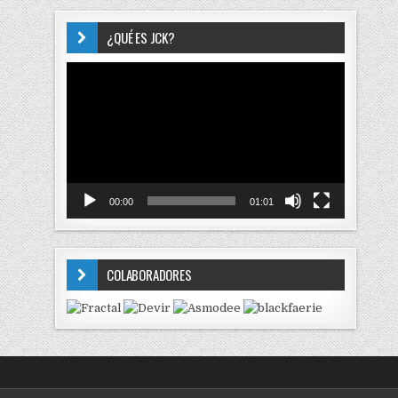
¿QUÉ ES JCK?
Reproductor
de
vídeo
00:00
01:01
COLABORADORES