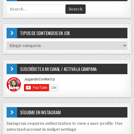
S
e
a
r
c
TIPOS DE CONTENIDOS EN JCK
h
f
T
o
I
r
P
:
O
SUSCRÍBETE A MI CANAL / ACTIVA LA CAMPANA
S
D
E
C
O
N
T
E
SÍGUEME EN INSTAGRAM
N
I
Instagram requires authorization to view a user profile. Use
D
autorized account in widget settings
O