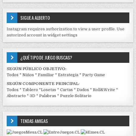
S
E
SIGUE A ALBERTO
N
J
Instagram requires authorization to view a user profile. Use
C
autorized account in widget settings
K
¿QUÉ TIPO DE JUEGO BUSCAS?
SEGÚN PÚBLICO OBJETIVO:
Todos
*
Niños
*
Familiar
*
Estrategia
*
Party Game
SEGÚN COMPONENTE PRINCIPAL
:
Todos
*
Tablero
*
Losetas
*
Cartas
*
Dados
*
Roll&Write
*
Abstracto
*
3D
*
Palabras
*
Puzzle Solitario
TENDAS AMIGAS