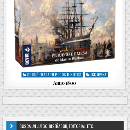
DE QUÉ TRATA EN POCOS MINUTOS
JCK OPINA
P
o
Anno 1800
s
t
e
d
i
n
BUSCA UN JUEGO, DISEÑADOR, EDITORIAL, ETC.