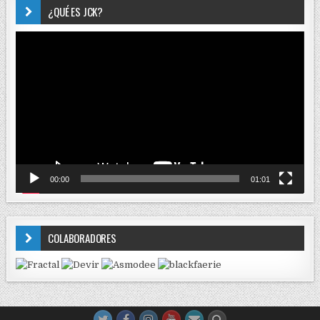
¿QUÉ ES JCK?
Reproductor
de
vídeo
00:00
01:01
COLABORADORES