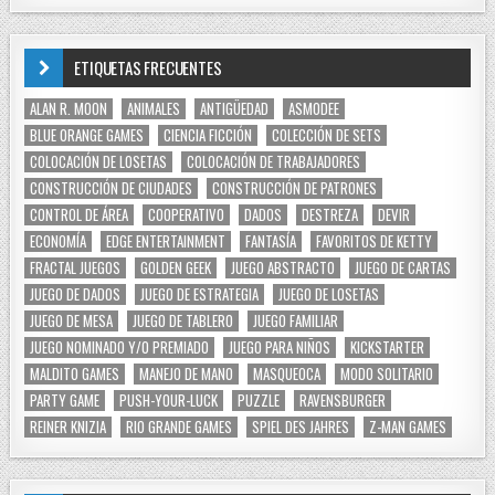
ETIQUETAS FRECUENTES
ALAN R. MOON
ANIMALES
ANTIGÜEDAD
ASMODEE
BLUE ORANGE GAMES
CIENCIA FICCIÓN
COLECCIÓN DE SETS
COLOCACIÓN DE LOSETAS
COLOCACIÓN DE TRABAJADORES
CONSTRUCCIÓN DE CIUDADES
CONSTRUCCIÓN DE PATRONES
CONTROL DE ÁREA
COOPERATIVO
DADOS
DESTREZA
DEVIR
ECONOMÍA
EDGE ENTERTAINMENT
FANTASÍA
FAVORITOS DE KETTY
FRACTAL JUEGOS
GOLDEN GEEK
JUEGO ABSTRACTO
JUEGO DE CARTAS
JUEGO DE DADOS
JUEGO DE ESTRATEGIA
JUEGO DE LOSETAS
JUEGO DE MESA
JUEGO DE TABLERO
JUEGO FAMILIAR
JUEGO NOMINADO Y/O PREMIADO
JUEGO PARA NIÑOS
KICKSTARTER
MALDITO GAMES
MANEJO DE MANO
MASQUEOCA
MODO SOLITARIO
PARTY GAME
PUSH-YOUR-LUCK
PUZZLE
RAVENSBURGER
REINER KNIZIA
RIO GRANDE GAMES
SPIEL DES JAHRES
Z-MAN GAMES