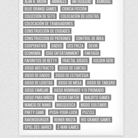
ALAN R. MOON
ANIMALES
ANTIGÜEDAD
ASMODEE
BLUE ORANGE GAMES
CIENCIA FICCIÓN
COLECCIÓN DE SETS
COLOCACIÓN DE LOSETAS
COLOCACIÓN DE TRABAJADORES
CONSTRUCCIÓN DE CIUDADES
CONSTRUCCIÓN DE PATRONES
CONTROL DE ÁREA
COOPERATIVO
DADOS
DESTREZA
DEVIR
ECONOMÍA
EDGE ENTERTAINMENT
FANTASÍA
FAVORITOS DE KETTY
FRACTAL JUEGOS
GOLDEN GEEK
JUEGO ABSTRACTO
JUEGO DE CARTAS
JUEGO DE DADOS
JUEGO DE ESTRATEGIA
JUEGO DE LOSETAS
JUEGO DE MESA
JUEGO DE TABLERO
JUEGO FAMILIAR
JUEGO NOMINADO Y/O PREMIADO
JUEGO PARA NIÑOS
KICKSTARTER
MALDITO GAMES
MANEJO DE MANO
MASQUEOCA
MODO SOLITARIO
PARTY GAME
PUSH-YOUR-LUCK
PUZZLE
RAVENSBURGER
REINER KNIZIA
RIO GRANDE GAMES
SPIEL DES JAHRES
Z-MAN GAMES