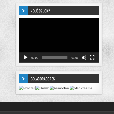
¿QUÉ ES JCK?
Reproductor
de
vídeo
00:00
01:01
COLABORADORES