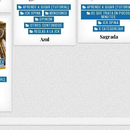
APRENDE A JUGAR [TUTORIAL]
APRENDE A JUGAR [TUTORIA
P
P
JCK OPINA
MENCIONES
DE QUÉ TRATA EN POCOS
o
o
MINUTOS
s
OPINIÓN
s
JCK OPINA
t
t
OTROS CONTENIDOS
X CATEGORIZAR
e
e
REGLAS A LA JCK
Sagrada
d
d
Azul
i
i
n
n
AL]