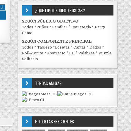
L]
¿QUÉ TIPO DE JUEGO BUSCAS?
SEGÚN PÚBLICO OBJETIVO:
Todos
*
Niños
*
Familiar
*
Estrategia
*
Party
Game
SEGÚN COMPONENTE PRINCIPAL
:
Todos
*
Tablero
*
Losetas
*
Cartas
*
Dados
*
Roll&Write
*
Abstracto
*
3D
*
Palabras
*
Puzzle
Solitario
TENDAS AMIGAS
ETIQUETAS FRECUENTES