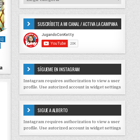
o
I
r
P
:
O
SUSCRÍBETE A MI CANAL / ACTIVA LA CAMPANA
S
D
E
L]
C
O
N
T
ra
E
SÍGUEME EN INSTAGRAM
N
I
Instagram requires authorization to view a user
D
profile. Use autorized account in widget settings
O
S
E
SIGUE A ALBERTO
N
J
Instagram requires authorization to view a user
C
profile. Use autorized account in widget settings
K