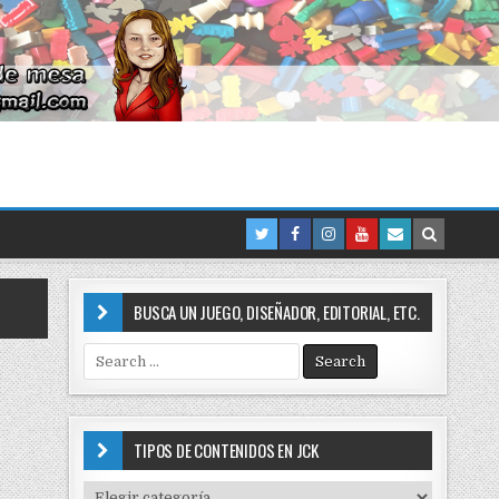
BUSCA UN JUEGO, DISEÑADOR, EDITORIAL, ETC.
S
e
a
r
c
TIPOS DE CONTENIDOS EN JCK
h
f
T