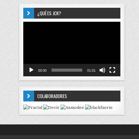
¿QUÉ ES JCK?
Reproductor
de
vídeo
00:00
01:01
COLABORADORES