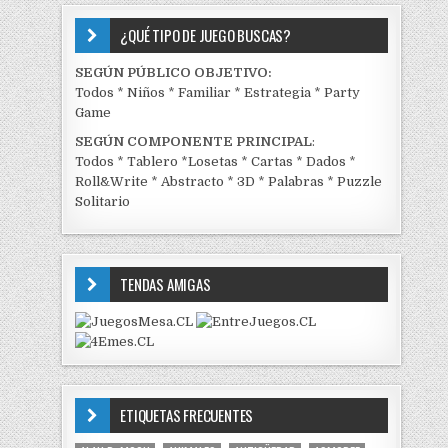
¿QUÉ TIPO DE JUEGO BUSCAS?
SEGÚN PÚBLICO OBJETIVO:
Todos
*
Niños
*
Familiar
*
Estrategia
*
Party
Game
SEGÚN COMPONENTE PRINCIPAL
:
Todos
*
Tablero
*
Losetas
*
Cartas
*
Dados
*
Roll&Write
*
Abstracto
*
3D
*
Palabras
*
Puzzle
Solitario
TENDAS AMIGAS
ETIQUETAS FRECUENTES