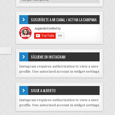
o
I
r
P
:
O
SUSCRÍBETE A MI CANAL / ACTIVA LA CAMPANA
S
D
E
C
O
N
T
E
SÍGUEME EN INSTAGRAM
N
I
Instagram requires authorization to view a user
D
profile. Use autorized account in widget settings
O
S
E
SIGUE A ALBERTO
N
J
Instagram requires authorization to view a user
C
profile. Use autorized account in widget settings
K