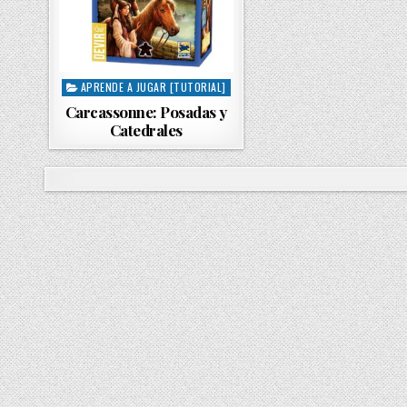
APRENDE A JUGAR [TUTORIAL]
P
o
Carcassonne: Posadas y
s
Catedrales
t
e
d
i
n