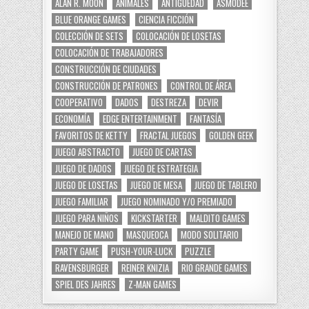
ALAN R. MOON
ANIMALES
ANTIGÜEDAD
ASMODEE
BLUE ORANGE GAMES
CIENCIA FICCIÓN
COLECCIÓN DE SETS
COLOCACIÓN DE LOSETAS
COLOCACIÓN DE TRABAJADORES
CONSTRUCCIÓN DE CIUDADES
CONSTRUCCIÓN DE PATRONES
CONTROL DE ÁREA
COOPERATIVO
DADOS
DESTREZA
DEVIR
ECONOMÍA
EDGE ENTERTAINMENT
FANTASÍA
FAVORITOS DE KETTY
FRACTAL JUEGOS
GOLDEN GEEK
JUEGO ABSTRACTO
JUEGO DE CARTAS
JUEGO DE DADOS
JUEGO DE ESTRATEGIA
JUEGO DE LOSETAS
JUEGO DE MESA
JUEGO DE TABLERO
JUEGO FAMILIAR
JUEGO NOMINADO Y/O PREMIADO
JUEGO PARA NIÑOS
KICKSTARTER
MALDITO GAMES
MANEJO DE MANO
MASQUEOCA
MODO SOLITARIO
PARTY GAME
PUSH-YOUR-LUCK
PUZZLE
RAVENSBURGER
REINER KNIZIA
RIO GRANDE GAMES
SPIEL DES JAHRES
Z-MAN GAMES