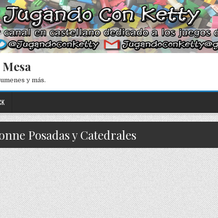
e Mesa
esumenes y más.
CK
sonne Posadas y Catedrales