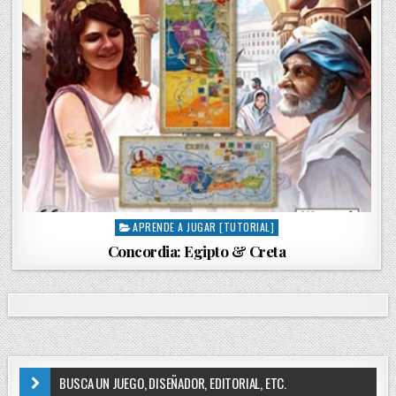
APRENDE A JUGAR [TUTORIAL]
P
o
Concordia: Egipto & Creta
s
t
e
d
i
n
BUSCA UN JUEGO, DISEÑADOR, EDITORIAL, ETC.