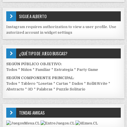
S
E
SIGUE A ALBERTO
N
J
Instagram requires authorization to view a user profile. Use
C
autorized account in widget settings
K
¿QUÉ TIPO DE JUEGO BUSCAS?
SEGÚN PÚBLICO OBJETIVO:
Todos
*
Niños
*
Familiar
*
Estrategia
*
Party Game
SEGÚN COMPONENTE PRINCIPAL
:
Todos
*
Tablero
*
Losetas
*
Cartas
*
Dados
*
Roll&Write
*
Abstracto
*
3D
*
Palabras
*
Puzzle Solitario
TENDAS AMIGAS