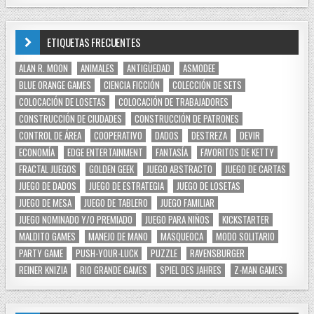
ETIQUETAS FRECUENTES
ALAN R. MOON
ANIMALES
ANTIGÜEDAD
ASMODEE
BLUE ORANGE GAMES
CIENCIA FICCIÓN
COLECCIÓN DE SETS
COLOCACIÓN DE LOSETAS
COLOCACIÓN DE TRABAJADORES
CONSTRUCCIÓN DE CIUDADES
CONSTRUCCIÓN DE PATRONES
CONTROL DE ÁREA
COOPERATIVO
DADOS
DESTREZA
DEVIR
ECONOMÍA
EDGE ENTERTAINMENT
FANTASÍA
FAVORITOS DE KETTY
FRACTAL JUEGOS
GOLDEN GEEK
JUEGO ABSTRACTO
JUEGO DE CARTAS
JUEGO DE DADOS
JUEGO DE ESTRATEGIA
JUEGO DE LOSETAS
JUEGO DE MESA
JUEGO DE TABLERO
JUEGO FAMILIAR
JUEGO NOMINADO Y/O PREMIADO
JUEGO PARA NIÑOS
KICKSTARTER
MALDITO GAMES
MANEJO DE MANO
MASQUEOCA
MODO SOLITARIO
PARTY GAME
PUSH-YOUR-LUCK
PUZZLE
RAVENSBURGER
REINER KNIZIA
RIO GRANDE GAMES
SPIEL DES JAHRES
Z-MAN GAMES