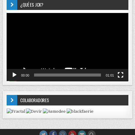
¿QUÉ ES JCK?
Reproductor
de
vídeo
00:00
01:01
COLABORADORES