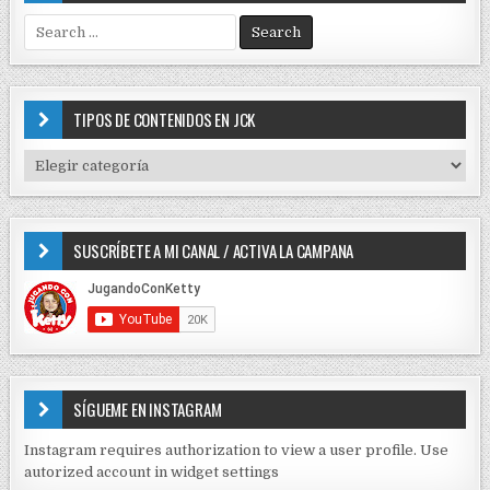
S
e
a
r
c
TIPOS DE CONTENIDOS EN JCK
h
f
T
o
I
r
P
:
O
SUSCRÍBETE A MI CANAL / ACTIVA LA CAMPANA
S
D
E
C
O
N
T
E
SÍGUEME EN INSTAGRAM
N
I
Instagram requires authorization to view a user profile. Use
D
autorized account in widget settings
O