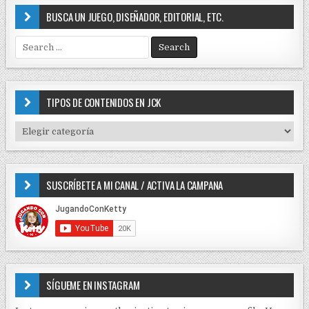
BUSCA UN JUEGO, DISEÑADOR, EDITORIAL, ETC.
S
e
a
r
c
TIPOS DE CONTENIDOS EN JCK
h
f
T
o
I
r
P
:
O
SUSCRÍBETE A MI CANAL / ACTIVA LA CAMPANA
S
D
E
C
O
N
T
E
SÍGUEME EN INSTAGRAM
N
I