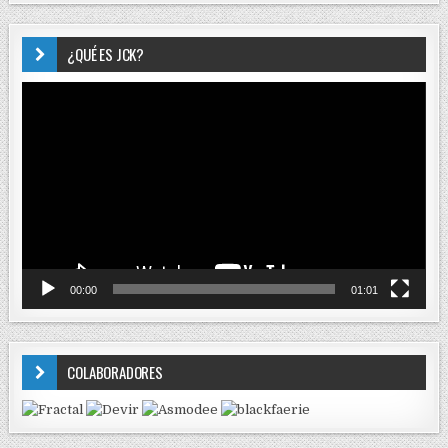
¿QUÉ ES JCK?
Reproductor
de
vídeo
00:00
01:01
COLABORADORES