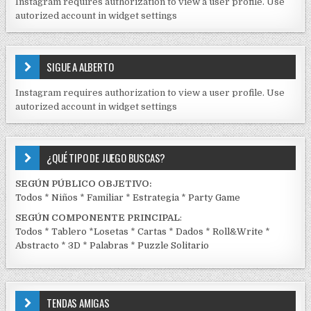
Instagram requires authorization to view a user profile. Use
D
autorized account in widget settings
O
S
E
SIGUE A ALBERTO
N
J
Instagram requires authorization to view a user profile. Use
C
autorized account in widget settings
K
¿QUÉ TIPO DE JUEGO BUSCAS?
SEGÚN PÚBLICO OBJETIVO:
Todos
*
Niños
*
Familiar
*
Estrategia
*
Party Game
SEGÚN COMPONENTE PRINCIPAL
:
Todos
*
Tablero
*
Losetas
*
Cartas
*
Dados
*
Roll&Write
*
Abstracto
*
3D
*
Palabras
*
Puzzle Solitario
TENDAS AMIGAS