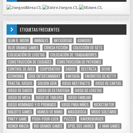
ETIQUETAS FRECUENTES
ALAN R. MOON
ANIMALES
ANTIGÜEDAD
ASMODEE
BLUE ORANGE GAMES
CIENCIA FICCIÓN
COLECCIÓN DE SETS
COLOCACIÓN DE LOSETAS
COLOCACIÓN DE TRABAJADORES
CONSTRUCCIÓN DE CIUDADES
CONSTRUCCIÓN DE PATRONES
CONTROL DE ÁREA
COOPERATIVO
DADOS
DESTREZA
DEVIR
ECONOMÍA
EDGE ENTERTAINMENT
FANTASÍA
FAVORITOS DE KETTY
FRACTAL JUEGOS
GOLDEN GEEK
JUEGO ABSTRACTO
JUEGO DE CARTAS
JUEGO DE DADOS
JUEGO DE ESTRATEGIA
JUEGO DE LOSETAS
JUEGO DE MESA
JUEGO DE TABLERO
JUEGO FAMILIAR
JUEGO NOMINADO Y/O PREMIADO
JUEGO PARA NIÑOS
KICKSTARTER
MALDITO GAMES
MANEJO DE MANO
MASQUEOCA
MODO SOLITARIO
PARTY GAME
PUSH-YOUR-LUCK
PUZZLE
RAVENSBURGER
REINER KNIZIA
RIO GRANDE GAMES
SPIEL DES JAHRES
Z-MAN GAMES