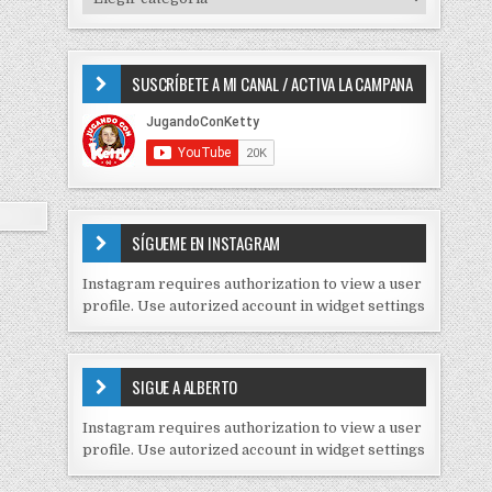
o
I
r
P
:
O
SUSCRÍBETE A MI CANAL / ACTIVA LA CAMPANA
S
D
E
C
O
N
T
E
SÍGUEME EN INSTAGRAM
N
I
Instagram requires authorization to view a user
D
profile. Use autorized account in widget settings
O
S
E
SIGUE A ALBERTO
N
J
Instagram requires authorization to view a user
C
profile. Use autorized account in widget settings
K