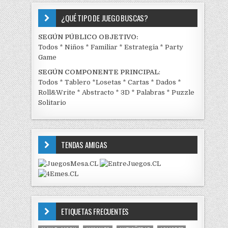
¿QUÉ TIPO DE JUEGO BUSCAS?
SEGÚN PÚBLICO OBJETIVO:
Todos
*
Niños
*
Familiar
*
Estrategia
*
Party
Game
SEGÚN COMPONENTE PRINCIPAL
:
Todos
*
Tablero
*
Losetas
*
Cartas
*
Dados
*
Roll&Write
*
Abstracto
*
3D
*
Palabras
*
Puzzle
Solitario
TENDAS AMIGAS
ETIQUETAS FRECUENTES