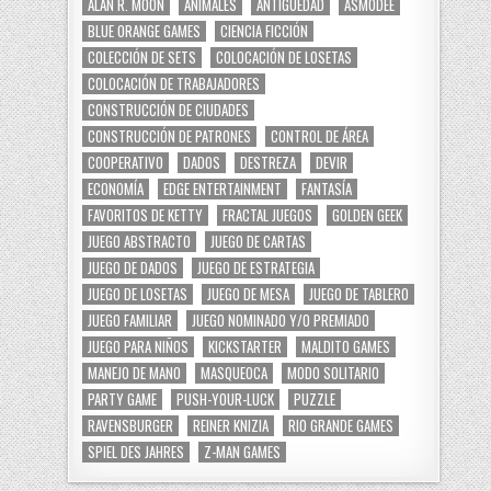
ALAN R. MOON
ANIMALES
ANTIGÜEDAD
ASMODEE
BLUE ORANGE GAMES
CIENCIA FICCIÓN
COLECCIÓN DE SETS
COLOCACIÓN DE LOSETAS
COLOCACIÓN DE TRABAJADORES
CONSTRUCCIÓN DE CIUDADES
CONSTRUCCIÓN DE PATRONES
CONTROL DE ÁREA
COOPERATIVO
DADOS
DESTREZA
DEVIR
ECONOMÍA
EDGE ENTERTAINMENT
FANTASÍA
FAVORITOS DE KETTY
FRACTAL JUEGOS
GOLDEN GEEK
JUEGO ABSTRACTO
JUEGO DE CARTAS
JUEGO DE DADOS
JUEGO DE ESTRATEGIA
JUEGO DE LOSETAS
JUEGO DE MESA
JUEGO DE TABLERO
JUEGO FAMILIAR
JUEGO NOMINADO Y/O PREMIADO
JUEGO PARA NIÑOS
KICKSTARTER
MALDITO GAMES
MANEJO DE MANO
MASQUEOCA
MODO SOLITARIO
PARTY GAME
PUSH-YOUR-LUCK
PUZZLE
RAVENSBURGER
REINER KNIZIA
RIO GRANDE GAMES
SPIEL DES JAHRES
Z-MAN GAMES