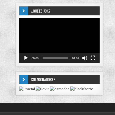
¿QUÉ ES JCK?
Reproductor
de
vídeo
00:00
01:01
COLABORADORES