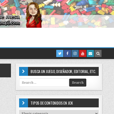
BUSCA UN JUEGO, DISEÑADOR, EDITORIAL, ETC.
S
e
a
r
c
TIPOS DE CONTENIDOS EN JCK
h
f
T