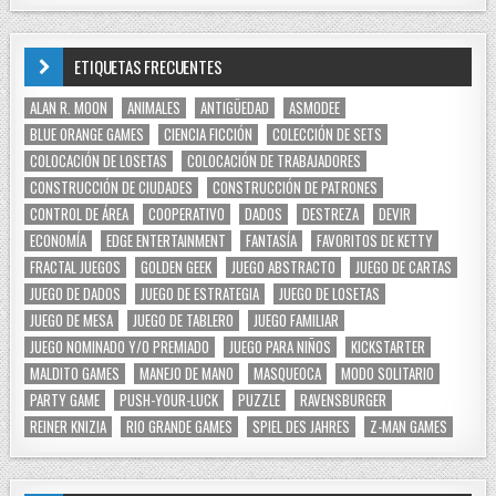
ETIQUETAS FRECUENTES
ALAN R. MOON
ANIMALES
ANTIGÜEDAD
ASMODEE
BLUE ORANGE GAMES
CIENCIA FICCIÓN
COLECCIÓN DE SETS
COLOCACIÓN DE LOSETAS
COLOCACIÓN DE TRABAJADORES
CONSTRUCCIÓN DE CIUDADES
CONSTRUCCIÓN DE PATRONES
CONTROL DE ÁREA
COOPERATIVO
DADOS
DESTREZA
DEVIR
ECONOMÍA
EDGE ENTERTAINMENT
FANTASÍA
FAVORITOS DE KETTY
FRACTAL JUEGOS
GOLDEN GEEK
JUEGO ABSTRACTO
JUEGO DE CARTAS
JUEGO DE DADOS
JUEGO DE ESTRATEGIA
JUEGO DE LOSETAS
JUEGO DE MESA
JUEGO DE TABLERO
JUEGO FAMILIAR
JUEGO NOMINADO Y/O PREMIADO
JUEGO PARA NIÑOS
KICKSTARTER
MALDITO GAMES
MANEJO DE MANO
MASQUEOCA
MODO SOLITARIO
PARTY GAME
PUSH-YOUR-LUCK
PUZZLE
RAVENSBURGER
REINER KNIZIA
RIO GRANDE GAMES
SPIEL DES JAHRES
Z-MAN GAMES