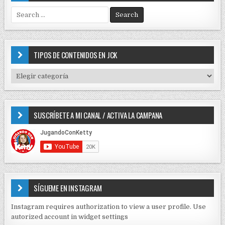
S
e
a
r
c
TIPOS DE CONTENIDOS EN JCK
h
f
T
o
I
r
P
:
O
SUSCRÍBETE A MI CANAL / ACTIVA LA CAMPANA
S
D
E
C
O
N
T
E
SÍGUEME EN INSTAGRAM
N
I
Instagram requires authorization to view a user profile. Use
D
autorized account in widget settings
O