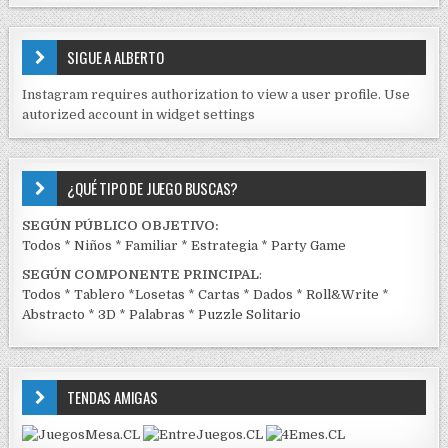
S
E
SIGUE A ALBERTO
N
J
Instagram requires authorization to view a user profile. Use
C
autorized account in widget settings
K
¿QUÉ TIPO DE JUEGO BUSCAS?
SEGÚN PÚBLICO OBJETIVO:
Todos
*
Niños
*
Familiar
*
Estrategia
*
Party Game
SEGÚN COMPONENTE PRINCIPAL
:
Todos
*
Tablero
*
Losetas
*
Cartas
*
Dados
*
Roll&Write
*
Abstracto
*
3D
*
Palabras
*
Puzzle Solitario
TENDAS AMIGAS