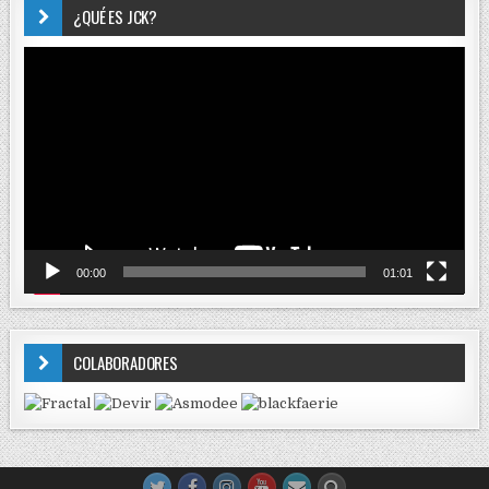
¿QUÉ ES JCK?
Reproductor
de
vídeo
00:00
01:01
COLABORADORES