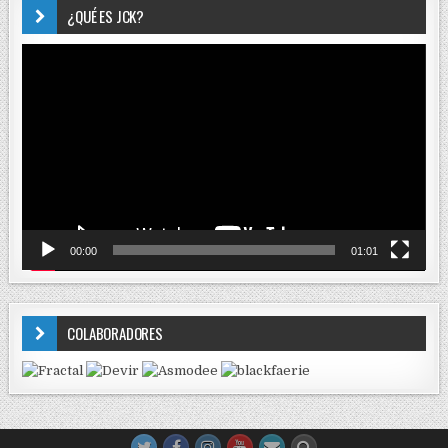
¿QUÉ ES JCK?
Reproductor
de
vídeo
00:00
01:01
COLABORADORES