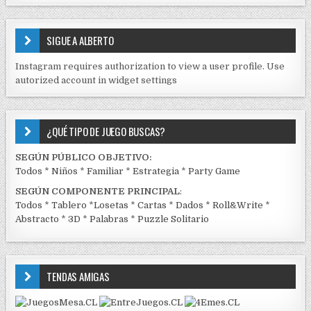
S
E
SIGUE A ALBERTO
N
J
Instagram requires authorization to view a user profile. Use
C
autorized account in widget settings
K
¿QUÉ TIPO DE JUEGO BUSCAS?
SEGÚN PÚBLICO OBJETIVO:
Todos
*
Niños
*
Familiar
*
Estrategia
*
Party Game
SEGÚN COMPONENTE PRINCIPAL
:
Todos
*
Tablero
*
Losetas
*
Cartas
*
Dados
*
Roll&Write
*
Abstracto
*
3D
*
Palabras
*
Puzzle Solitario
TENDAS AMIGAS