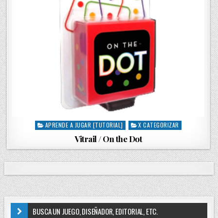
APRENDE A JUGAR [TUTORIAL]
X CATEGORIZAR
P
o
Vitrail / On the Dot
s
t
e
d
i
n
BUSCA UN JUEGO, DISEÑADOR, EDITORIAL, ETC.