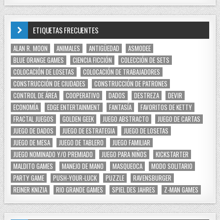
ETIQUETAS FRECUENTES
ALAN R. MOON
ANIMALES
ANTIGÜEDAD
ASMODEE
BLUE ORANGE GAMES
CIENCIA FICCIÓN
COLECCIÓN DE SETS
COLOCACIÓN DE LOSETAS
COLOCACIÓN DE TRABAJADORES
CONSTRUCCIÓN DE CIUDADES
CONSTRUCCIÓN DE PATRONES
CONTROL DE ÁREA
COOPERATIVO
DADOS
DESTREZA
DEVIR
ECONOMÍA
EDGE ENTERTAINMENT
FANTASÍA
FAVORITOS DE KETTY
FRACTAL JUEGOS
GOLDEN GEEK
JUEGO ABSTRACTO
JUEGO DE CARTAS
JUEGO DE DADOS
JUEGO DE ESTRATEGIA
JUEGO DE LOSETAS
JUEGO DE MESA
JUEGO DE TABLERO
JUEGO FAMILIAR
JUEGO NOMINADO Y/O PREMIADO
JUEGO PARA NIÑOS
KICKSTARTER
MALDITO GAMES
MANEJO DE MANO
MASQUEOCA
MODO SOLITARIO
PARTY GAME
PUSH-YOUR-LUCK
PUZZLE
RAVENSBURGER
REINER KNIZIA
RIO GRANDE GAMES
SPIEL DES JAHRES
Z-MAN GAMES