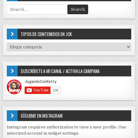
S
e
a
r
c
TIPOS DE CONTENIDOS EN JCK
h
f
T
o
I
r
P
:
O
SUSCRÍBETE A MI CANAL / ACTIVA LA CAMPANA
S
D
E
C
O
N
T
E
SÍGUEME EN INSTAGRAM
N
I
Instagram requires authorization to view a user profile. Use
D
autorized account in widget settings
O