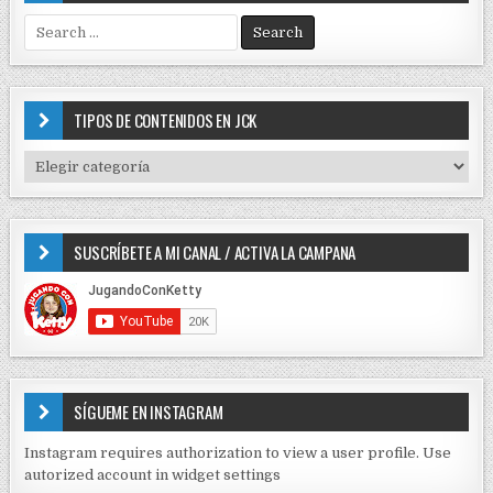
S
e
a
r
c
TIPOS DE CONTENIDOS EN JCK
h
f
T
o
I
r
P
:
O
SUSCRÍBETE A MI CANAL / ACTIVA LA CAMPANA
S
D
E
C
O
N
T
E
SÍGUEME EN INSTAGRAM
N
I
Instagram requires authorization to view a user profile. Use
D
autorized account in widget settings
O