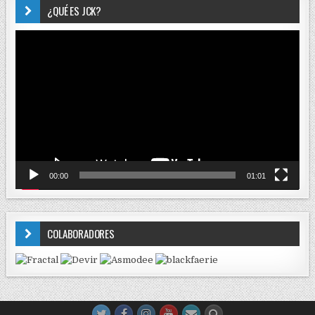
¿QUÉ ES JCK?
Reproductor
de
vídeo
00:00
01:01
COLABORADORES