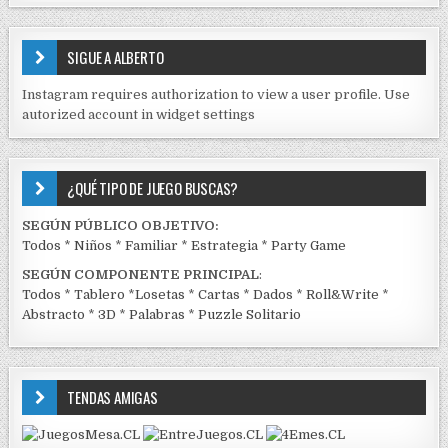
S
E
SIGUE A ALBERTO
N
J
Instagram requires authorization to view a user profile. Use
C
autorized account in widget settings
K
¿QUÉ TIPO DE JUEGO BUSCAS?
SEGÚN PÚBLICO OBJETIVO:
Todos
*
Niños
*
Familiar
*
Estrategia
*
Party Game
SEGÚN COMPONENTE PRINCIPAL
:
Todos
*
Tablero
*
Losetas
*
Cartas
*
Dados
*
Roll&Write
*
Abstracto
*
3D
*
Palabras
*
Puzzle Solitario
TENDAS AMIGAS