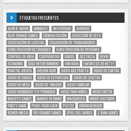
ETIQUETAS FRECUENTES
ALAN R. MOON
ANIMALES
ANTIGÜEDAD
ASMODEE
BLUE ORANGE GAMES
CIENCIA FICCIÓN
COLECCIÓN DE SETS
COLOCACIÓN DE LOSETAS
COLOCACIÓN DE TRABAJADORES
CONSTRUCCIÓN DE CIUDADES
CONSTRUCCIÓN DE PATRONES
CONTROL DE ÁREA
COOPERATIVO
DADOS
DESTREZA
DEVIR
ECONOMÍA
EDGE ENTERTAINMENT
FANTASÍA
FAVORITOS DE KETTY
FRACTAL JUEGOS
GOLDEN GEEK
JUEGO ABSTRACTO
JUEGO DE CARTAS
JUEGO DE DADOS
JUEGO DE ESTRATEGIA
JUEGO DE LOSETAS
JUEGO DE MESA
JUEGO DE TABLERO
JUEGO FAMILIAR
JUEGO NOMINADO Y/O PREMIADO
JUEGO PARA NIÑOS
KICKSTARTER
MALDITO GAMES
MANEJO DE MANO
MASQUEOCA
MODO SOLITARIO
PARTY GAME
PUSH-YOUR-LUCK
PUZZLE
RAVENSBURGER
REINER KNIZIA
RIO GRANDE GAMES
SPIEL DES JAHRES
Z-MAN GAMES