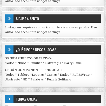
autorized account in widget settings
O
S
E
SIGUE A ALBERTO
N
J
Instagram requires authorization to view a user profile. Use
C
autorized account in widget settings
K
¿QUÉ TIPO DE JUEGO BUSCAS?
SEGÚN PÚBLICO OBJETIVO:
Todos
*
Niños
*
Familiar
*
Estrategia
*
Party Game
SEGÚN COMPONENTE PRINCIPAL
:
Todos
*
Tablero
*
Losetas
*
Cartas
*
Dados
*
Roll&Write
*
Abstracto
*
3D
*
Palabras
*
Puzzle Solitario
TENDAS AMIGAS