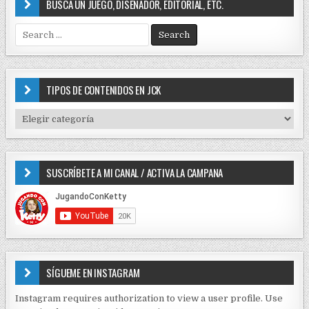
BUSCA UN JUEGO, DISEÑADOR, EDITORIAL, ETC.
S
e
a
r
c
TIPOS DE CONTENIDOS EN JCK
h
f
T
o
I
r
P
:
O
SUSCRÍBETE A MI CANAL / ACTIVA LA CAMPANA
S
D
E
C
O
N
T
E
SÍGUEME EN INSTAGRAM
N
I
Instagram requires authorization to view a user profile. Use
D