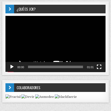
¿QUÉ ES JCK?
Reproductor
de
vídeo
00:00
01:01
COLABORADORES