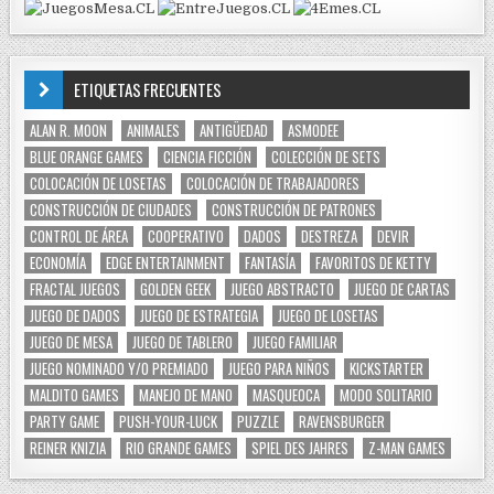
ETIQUETAS FRECUENTES
ALAN R. MOON
ANIMALES
ANTIGÜEDAD
ASMODEE
BLUE ORANGE GAMES
CIENCIA FICCIÓN
COLECCIÓN DE SETS
COLOCACIÓN DE LOSETAS
COLOCACIÓN DE TRABAJADORES
CONSTRUCCIÓN DE CIUDADES
CONSTRUCCIÓN DE PATRONES
CONTROL DE ÁREA
COOPERATIVO
DADOS
DESTREZA
DEVIR
ECONOMÍA
EDGE ENTERTAINMENT
FANTASÍA
FAVORITOS DE KETTY
FRACTAL JUEGOS
GOLDEN GEEK
JUEGO ABSTRACTO
JUEGO DE CARTAS
JUEGO DE DADOS
JUEGO DE ESTRATEGIA
JUEGO DE LOSETAS
JUEGO DE MESA
JUEGO DE TABLERO
JUEGO FAMILIAR
JUEGO NOMINADO Y/O PREMIADO
JUEGO PARA NIÑOS
KICKSTARTER
MALDITO GAMES
MANEJO DE MANO
MASQUEOCA
MODO SOLITARIO
PARTY GAME
PUSH-YOUR-LUCK
PUZZLE
RAVENSBURGER
REINER KNIZIA
RIO GRANDE GAMES
SPIEL DES JAHRES
Z-MAN GAMES