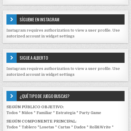
N
T
E
SÍGUEME EN INSTAGRAM
N
I
Instagram requires authorization to view a user profile. Use
D
autorized account in widget settings
O
S
E
SIGUE A ALBERTO
N
J
Instagram requires authorization to view a user profile. Use
C
autorized account in widget settings
K
¿QUÉ TIPO DE JUEGO BUSCAS?
SEGÚN PÚBLICO OBJETIVO:
Todos
*
Niños
*
Familiar
*
Estrategia
*
Party Game
SEGÚN COMPONENTE PRINCIPAL
:
Todos
*
Tablero
*
Losetas
*
Cartas
*
Dados
*
Roll&Write
*