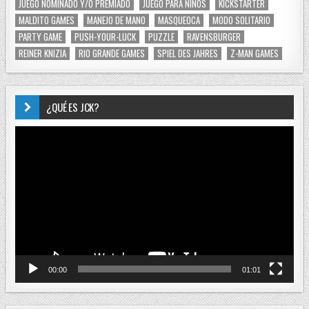
JUEGO NOMINADO Y/O PREMIADO
JUEGO PARA NIÑOS
KICKSTARTER
MALDITO GAMES
MANEJO DE MANO
MASQUEOCA
MODO SOLITARIO
PARTY GAME
PUSH-YOUR-LUCK
PUZZLE
RAVENSBURGER
REINER KNIZIA
RIO GRANDE GAMES
SPIEL DES JAHRES
Z-MAN GAMES
¿QUÉ ES JCK?
Reproductor
de
vídeo
00:00
01:01