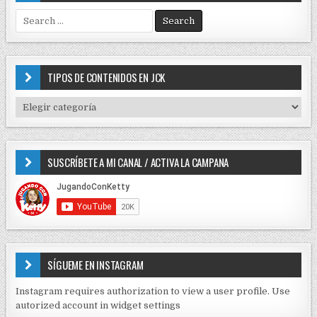
S
e
a
r
c
TIPOS DE CONTENIDOS EN JCK
h
f
T
o
I
r
P
:
O
SUSCRÍBETE A MI CANAL / ACTIVA LA CAMPANA
S
D
E
C
O
N
T
E
SÍGUEME EN INSTAGRAM
N
I
Instagram requires authorization to view a user profile. Use
D
autorized account in widget settings
O