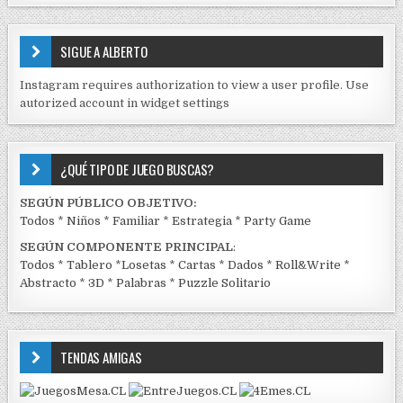
S
E
SIGUE A ALBERTO
N
J
Instagram requires authorization to view a user profile. Use
C
autorized account in widget settings
K
¿QUÉ TIPO DE JUEGO BUSCAS?
SEGÚN PÚBLICO OBJETIVO:
Todos
*
Niños
*
Familiar
*
Estrategia
*
Party Game
SEGÚN COMPONENTE PRINCIPAL
:
Todos
*
Tablero
*
Losetas
*
Cartas
*
Dados
*
Roll&Write
*
Abstracto
*
3D
*
Palabras
*
Puzzle Solitario
TENDAS AMIGAS