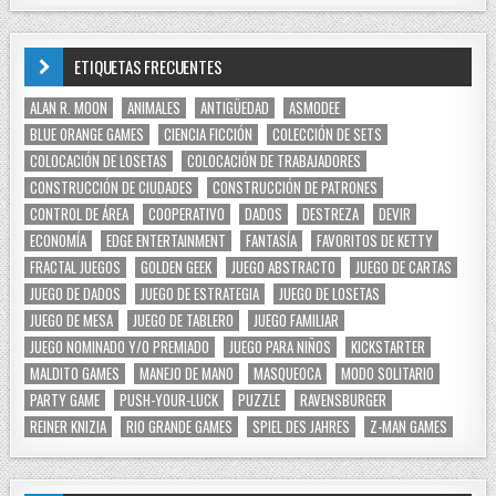
ETIQUETAS FRECUENTES
ALAN R. MOON
ANIMALES
ANTIGÜEDAD
ASMODEE
BLUE ORANGE GAMES
CIENCIA FICCIÓN
COLECCIÓN DE SETS
COLOCACIÓN DE LOSETAS
COLOCACIÓN DE TRABAJADORES
CONSTRUCCIÓN DE CIUDADES
CONSTRUCCIÓN DE PATRONES
CONTROL DE ÁREA
COOPERATIVO
DADOS
DESTREZA
DEVIR
ECONOMÍA
EDGE ENTERTAINMENT
FANTASÍA
FAVORITOS DE KETTY
FRACTAL JUEGOS
GOLDEN GEEK
JUEGO ABSTRACTO
JUEGO DE CARTAS
JUEGO DE DADOS
JUEGO DE ESTRATEGIA
JUEGO DE LOSETAS
JUEGO DE MESA
JUEGO DE TABLERO
JUEGO FAMILIAR
JUEGO NOMINADO Y/O PREMIADO
JUEGO PARA NIÑOS
KICKSTARTER
MALDITO GAMES
MANEJO DE MANO
MASQUEOCA
MODO SOLITARIO
PARTY GAME
PUSH-YOUR-LUCK
PUZZLE
RAVENSBURGER
REINER KNIZIA
RIO GRANDE GAMES
SPIEL DES JAHRES
Z-MAN GAMES