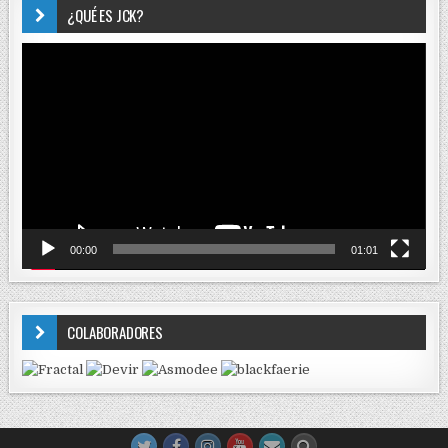
¿QUÉ ES JCK?
Reproductor
de
vídeo
00:00
01:01
COLABORADORES