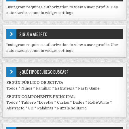
I
Instagram requires authorization to view a user profile. Use
D
autorized account in widget settings
O
S
E
SIGUE A ALBERTO
N
J
Instagram requires authorization to view a user profile. Use
C
autorized account in widget settings
K
¿QUÉ TIPO DE JUEGO BUSCAS?
SEGÚN PÚBLICO OBJETIVO:
Todos
*
Niños
*
Familiar
*
Estrategia
*
Party Game
SEGÚN COMPONENTE PRINCIPAL
:
Todos
*
Tablero
*
Losetas
*
Cartas
*
Dados
*
Roll&Write
*
Abstracto
*
3D
*
Palabras
*
Puzzle Solitario