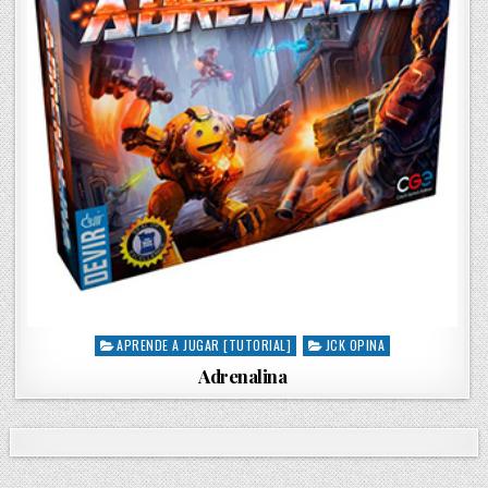
APRENDE A JUGAR [TUTORIAL]
JCK OPINA
P
o
Adrenalina
s
t
e
d
i