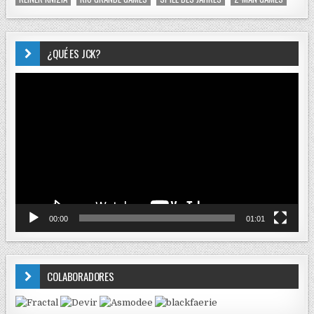
¿QUÉ ES JCK?
Reproductor
de
vídeo
00:00
01:01
COLABORADORES