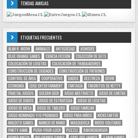
TENDAS AMIGAS
ETIQUETAS FRECUENTES
ALAN R. MOON
ANIMALES
ANTIGÜEDAD
ASMODEE
BLUE ORANGE GAMES
CIENCIA FICCIÓN
COLECCIÓN DE SETS
COLOCACIÓN DE LOSETAS
COLOCACIÓN DE TRABAJADORES
CONSTRUCCIÓN DE CIUDADES
CONSTRUCCIÓN DE PATRONES
CONTROL DE ÁREA
COOPERATIVO
DADOS
DESTREZA
DEVIR
ECONOMÍA
EDGE ENTERTAINMENT
FANTASÍA
FAVORITOS DE KETTY
FRACTAL JUEGOS
GOLDEN GEEK
JUEGO ABSTRACTO
JUEGO DE CARTAS
JUEGO DE DADOS
JUEGO DE ESTRATEGIA
JUEGO DE LOSETAS
JUEGO DE MESA
JUEGO DE TABLERO
JUEGO FAMILIAR
JUEGO NOMINADO Y/O PREMIADO
JUEGO PARA NIÑOS
KICKSTARTER
MALDITO GAMES
MANEJO DE MANO
MASQUEOCA
MODO SOLITARIO
PARTY GAME
PUSH-YOUR-LUCK
PUZZLE
RAVENSBURGER
REINER KNIZIA
RIO GRANDE GAMES
SPIEL DES JAHRES
Z-MAN GAMES