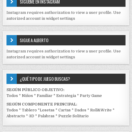
SÍGUEME EN INSTAGRAM
N
I
Instagram requires authorization to view a user profile. Use
D
autorized account in widget settings
O
S
E
SIGUE A ALBERTO
N
J
Instagram requires authorization to view a user profile. Use
C
autorized account in widget settings
K
¿QUÉ TIPO DE JUEGO BUSCAS?
SEGÚN PÚBLICO OBJETIVO:
Todos
*
Niños
*
Familiar
*
Estrategia
*
Party Game
SEGÚN COMPONENTE PRINCIPAL
:
Todos
*
Tablero
*
Losetas
*
Cartas
*
Dados
*
Roll&Write
*
Abstracto
*
3D
*
Palabras
*
Puzzle Solitario