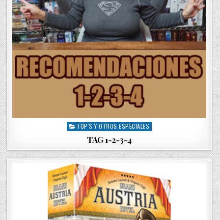
TOP'S Y OTROS ESPECIALES
P
o
TAG 1-2-3-4
s
t
e
d
i
n