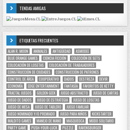
TENDAS AMIGAS
ETIQUETAS FRECUENTES
ALAN R. MOON
ANIMALES
ANTIGÜEDAD
ASMODEE
BLUE ORANGE GAMES
CIENCIA FICCIÓN
COLECCIÓN DE SETS
COLOCACIÓN DE LOSETAS
COLOCACIÓN DE TRABAJADORES
CONSTRUCCIÓN DE CIUDADES
CONSTRUCCIÓN DE PATRONES
CONTROL DE ÁREA
COOPERATIVO
DADOS
DESTREZA
DEVIR
ECONOMÍA
EDGE ENTERTAINMENT
FANTASÍA
FAVORITOS DE KETTY
FRACTAL JUEGOS
GOLDEN GEEK
JUEGO ABSTRACTO
JUEGO DE CARTAS
JUEGO DE DADOS
JUEGO DE ESTRATEGIA
JUEGO DE LOSETAS
JUEGO DE MESA
JUEGO DE TABLERO
JUEGO FAMILIAR
JUEGO NOMINADO Y/O PREMIADO
JUEGO PARA NIÑOS
KICKSTARTER
MALDITO GAMES
MANEJO DE MANO
MASQUEOCA
MODO SOLITARIO
PARTY GAME
PUSH-YOUR-LUCK
PUZZLE
RAVENSBURGER