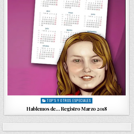
TOP'S Y OTROS ESPECIALES
P
o
Hablemos de… Registro Marzo 2018
s
t
e
d