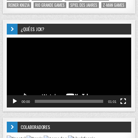
REINER KNIZIA
RIO GRANDE GAMES
SPIEL DES JAHRES
Z-MAN GAMES
¿QUÉ ES JCK?
Reproductor
de
vídeo
00:00
01:01
COLABORADORES