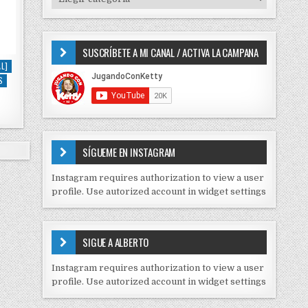
o
I
r
P
:
O
SUSCRÍBETE A MI CANAL / ACTIVA LA CAMPANA
S
D
L]
E
S
C
O
N
T
E
SÍGUEME EN INSTAGRAM
N
I
Instagram requires authorization to view a user
D
profile. Use autorized account in widget settings
O
S
E
SIGUE A ALBERTO
N
J
Instagram requires authorization to view a user
C
profile. Use autorized account in widget settings
K