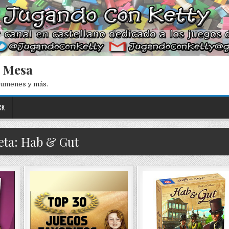
e Mesa
esumenes y más.
CK
eta: Hab & Gut