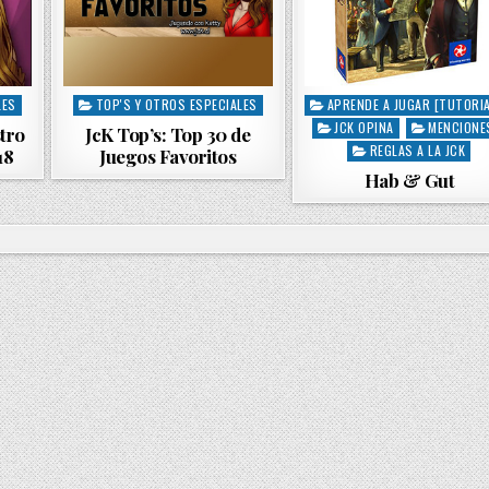
LES
TOP'S Y OTROS ESPECIALES
APRENDE A JUGAR [TUTORIA
P
P
JCK OPINA
MENCIONE
o
o
tro
JcK Top’s: Top 30 de
s
s
REGLAS A LA JCK
18
Juegos Favoritos
t
t
Hab & Gut
e
e
d
d
i
i
n
n