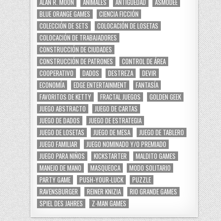
ALAN R. MOON
ANIMALES
ANTIGÜEDAD
ASMODEE
BLUE ORANGE GAMES
CIENCIA FICCIÓN
COLECCIÓN DE SETS
COLOCACIÓN DE LOSETAS
COLOCACIÓN DE TRABAJADORES
CONSTRUCCIÓN DE CIUDADES
CONSTRUCCIÓN DE PATRONES
CONTROL DE ÁREA
COOPERATIVO
DADOS
DESTREZA
DEVIR
ECONOMÍA
EDGE ENTERTAINMENT
FANTASÍA
FAVORITOS DE KETTY
FRACTAL JUEGOS
GOLDEN GEEK
JUEGO ABSTRACTO
JUEGO DE CARTAS
JUEGO DE DADOS
JUEGO DE ESTRATEGIA
JUEGO DE LOSETAS
JUEGO DE MESA
JUEGO DE TABLERO
JUEGO FAMILIAR
JUEGO NOMINADO Y/O PREMIADO
JUEGO PARA NIÑOS
KICKSTARTER
MALDITO GAMES
MANEJO DE MANO
MASQUEOCA
MODO SOLITARIO
PARTY GAME
PUSH-YOUR-LUCK
PUZZLE
RAVENSBURGER
REINER KNIZIA
RIO GRANDE GAMES
SPIEL DES JAHRES
Z-MAN GAMES