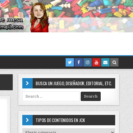
BUSCA UN JUEGO, DISEÑADOR, EDITORIAL, ETC.
S
e
a
r
c
TIPOS DE CONTENIDOS EN JCK
h
f
T