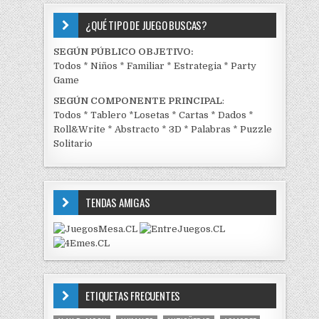
¿QUÉ TIPO DE JUEGO BUSCAS?
SEGÚN PÚBLICO OBJETIVO:
Todos
*
Niños
*
Familiar
*
Estrategia
*
Party
Game
SEGÚN COMPONENTE PRINCIPAL
:
Todos
*
Tablero
*
Losetas
*
Cartas
*
Dados
*
Roll&Write
*
Abstracto
*
3D
*
Palabras
*
Puzzle
Solitario
TENDAS AMIGAS
ETIQUETAS FRECUENTES