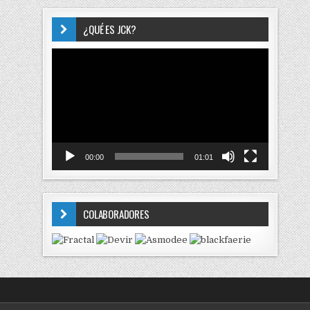
¿QUÉ ES JCK?
Reproductor
de
vídeo
00:00
01:01
COLABORADORES