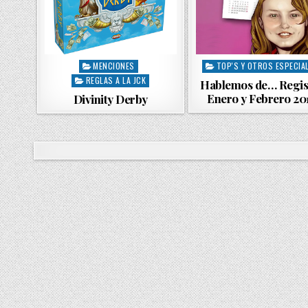
MENCIONES
TOP'S Y OTROS ESPECIA
P
P
REGLAS A LA JCK
o
o
Hablemos de… Regis
s
s
Enero y Febrero 20
Divinity Derby
t
t
e
e
d
d
i
i
n
n