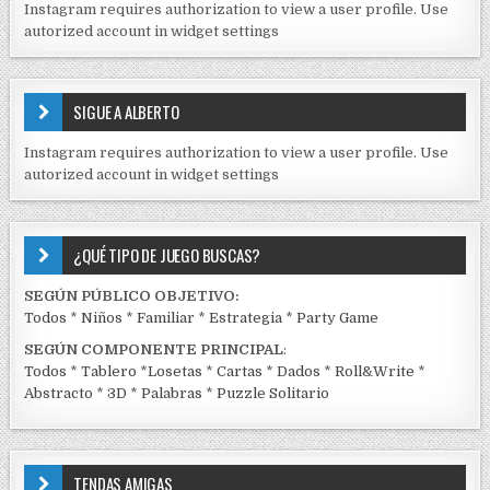
I
Instagram requires authorization to view a user profile. Use
D
autorized account in widget settings
O
S
E
SIGUE A ALBERTO
N
J
Instagram requires authorization to view a user profile. Use
C
autorized account in widget settings
K
¿QUÉ TIPO DE JUEGO BUSCAS?
SEGÚN PÚBLICO OBJETIVO:
Todos
*
Niños
*
Familiar
*
Estrategia
*
Party Game
SEGÚN COMPONENTE PRINCIPAL
:
Todos
*
Tablero
*
Losetas
*
Cartas
*
Dados
*
Roll&Write
*
Abstracto
*
3D
*
Palabras
*
Puzzle Solitario
TENDAS AMIGAS