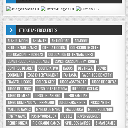
ETIQUETAS FRECUENTES
ALAN R. MOON
ANIMALES
ANTIGÜEDAD
ASMODEE
BLUE ORANGE GAMES
CIENCIA FICCIÓN
COLECCIÓN DE SETS
COLOCACIÓN DE LOSETAS
COLOCACIÓN DE TRABAJADORES
CONSTRUCCIÓN DE CIUDADES
CONSTRUCCIÓN DE PATRONES
CONTROL DE ÁREA
COOPERATIVO
DADOS
DESTREZA
DEVIR
ECONOMÍA
EDGE ENTERTAINMENT
FANTASÍA
FAVORITOS DE KETTY
FRACTAL JUEGOS
GOLDEN GEEK
JUEGO ABSTRACTO
JUEGO DE CARTAS
JUEGO DE DADOS
JUEGO DE ESTRATEGIA
JUEGO DE LOSETAS
JUEGO DE MESA
JUEGO DE TABLERO
JUEGO FAMILIAR
JUEGO NOMINADO Y/O PREMIADO
JUEGO PARA NIÑOS
KICKSTARTER
MALDITO GAMES
MANEJO DE MANO
MASQUEOCA
MODO SOLITARIO
PARTY GAME
PUSH-YOUR-LUCK
PUZZLE
RAVENSBURGER
REINER KNIZIA
RIO GRANDE GAMES
SPIEL DES JAHRES
Z-MAN GAMES