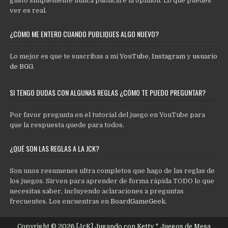
gustó simplemente nunca publicaré la opinión. Lo que puedes
ver es real.
¿CÓMO ME ENTERO CUANDO PUBLIQUES ALGO NUEVO?
Lo mejor es que te suscribas a mi
YouTube
,
Instagram
y
usuario
de BGG
.
SI TENGO DUDAS CON ALGUNAS REGLAS ¿CÓMO TE PUEDO PREGUNTAR?
Por favor pregunta en el tutorial del juego en YouTube para
que la respuesta quede para todos.
¿QUÉ SON LAS REGLAS A LA JCK?
Son unos resumenes ultra completos que hago de las reglas de
los juegos. Sirven para aprender de forma rápida TODO lo que
necesitas saber, incluyendo aclaraciones a preguntas
frecuentes. Los encuentras en
BoardGameGeek
.
Copyright © 2026 [JcK] Jugando con Ketty * Juegos de Mesa