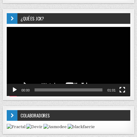
¿QUÉ ES JCK?
Reproductor
de
vídeo
00:00
01:01
COLABORADORES