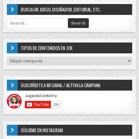
BUSCA UN JUEGO, DISEÑADOR, EDITORIAL, ETC.
S
e
a
r
c
TIPOS DE CONTENIDOS EN JCK
h
f
T
o
I
r
P
:
O
SUSCRÍBETE A MI CANAL / ACTIVA LA CAMPANA
S
D
E
C
O
N
T
E
SÍGUEME EN INSTAGRAM
N