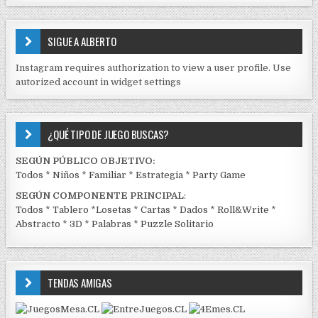
S
E
SIGUE A ALBERTO
N
J
Instagram requires authorization to view a user profile. Use
C
autorized account in widget settings
K
¿QUÉ TIPO DE JUEGO BUSCAS?
SEGÚN PÚBLICO OBJETIVO:
Todos
*
Niños
*
Familiar
*
Estrategia
*
Party Game
SEGÚN COMPONENTE PRINCIPAL
:
Todos
*
Tablero
*
Losetas
*
Cartas
*
Dados
*
Roll&Write
*
Abstracto
*
3D
*
Palabras
*
Puzzle Solitario
TENDAS AMIGAS