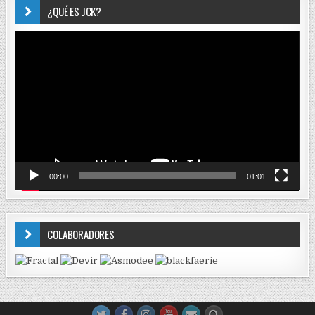
¿QUÉ ES JCK?
Reproductor
de
vídeo
00:00
01:01
COLABORADORES