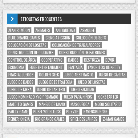
ETIQUETAS FRECUENTES
ALAN R. MOON
ANIMALES
ANTIGÜEDAD
ASMODEE
BLUE ORANGE GAMES
CIENCIA FICCIÓN
COLECCIÓN DE SETS
COLOCACIÓN DE LOSETAS
COLOCACIÓN DE TRABAJADORES
CONSTRUCCIÓN DE CIUDADES
CONSTRUCCIÓN DE PATRONES
CONTROL DE ÁREA
COOPERATIVO
DADOS
DESTREZA
DEVIR
ECONOMÍA
EDGE ENTERTAINMENT
FANTASÍA
FAVORITOS DE KETTY
FRACTAL JUEGOS
GOLDEN GEEK
JUEGO ABSTRACTO
JUEGO DE CARTAS
JUEGO DE DADOS
JUEGO DE ESTRATEGIA
JUEGO DE LOSETAS
JUEGO DE MESA
JUEGO DE TABLERO
JUEGO FAMILIAR
JUEGO NOMINADO Y/O PREMIADO
JUEGO PARA NIÑOS
KICKSTARTER
MALDITO GAMES
MANEJO DE MANO
MASQUEOCA
MODO SOLITARIO
PARTY GAME
PUSH-YOUR-LUCK
PUZZLE
RAVENSBURGER
REINER KNIZIA
RIO GRANDE GAMES
SPIEL DES JAHRES
Z-MAN GAMES