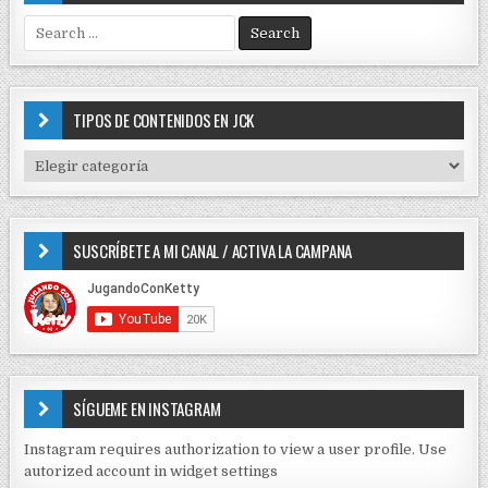
S
e
a
r
c
TIPOS DE CONTENIDOS EN JCK
h
f
T
o
I
r
P
:
O
SUSCRÍBETE A MI CANAL / ACTIVA LA CAMPANA
S
D
E
C
O
N
T
E
SÍGUEME EN INSTAGRAM
N
I
Instagram requires authorization to view a user profile. Use
D
autorized account in widget settings
O