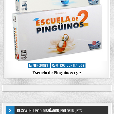
MENCIONES
OTROS CONTENIDOS
P
o
Escuela de Pingüinos 1 y 2
s
t
e
d
i
n
BUSCA UN JUEGO, DISEÑADOR, EDITORIAL, ETC.