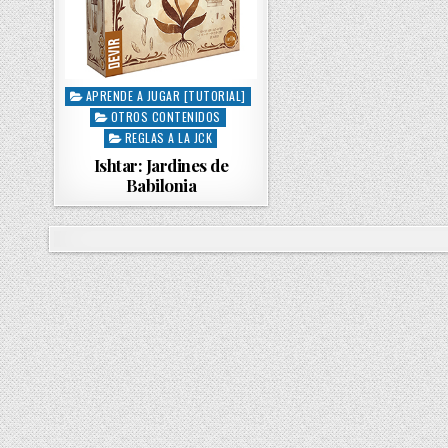
APRENDE A JUGAR [TUTORIAL]
P
OTROS CONTENIDOS
o
s
REGLAS A LA JCK
t
Ishtar: Jardines de
e
Babilonia
d
i
n