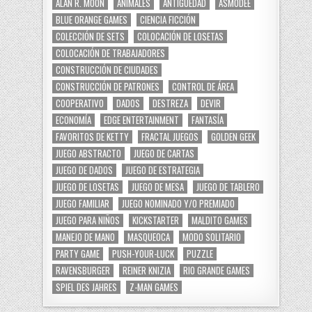
ALAN R. MOON
ANIMALES
ANTIGÜEDAD
ASMODEE
BLUE ORANGE GAMES
CIENCIA FICCIÓN
COLECCIÓN DE SETS
COLOCACIÓN DE LOSETAS
COLOCACIÓN DE TRABAJADORES
CONSTRUCCIÓN DE CIUDADES
CONSTRUCCIÓN DE PATRONES
CONTROL DE ÁREA
COOPERATIVO
DADOS
DESTREZA
DEVIR
ECONOMÍA
EDGE ENTERTAINMENT
FANTASÍA
FAVORITOS DE KETTY
FRACTAL JUEGOS
GOLDEN GEEK
JUEGO ABSTRACTO
JUEGO DE CARTAS
JUEGO DE DADOS
JUEGO DE ESTRATEGIA
JUEGO DE LOSETAS
JUEGO DE MESA
JUEGO DE TABLERO
JUEGO FAMILIAR
JUEGO NOMINADO Y/O PREMIADO
JUEGO PARA NIÑOS
KICKSTARTER
MALDITO GAMES
MANEJO DE MANO
MASQUEOCA
MODO SOLITARIO
PARTY GAME
PUSH-YOUR-LUCK
PUZZLE
RAVENSBURGER
REINER KNIZIA
RIO GRANDE GAMES
SPIEL DES JAHRES
Z-MAN GAMES