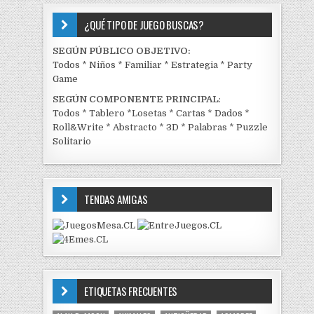
¿QUÉ TIPO DE JUEGO BUSCAS?
SEGÚN PÚBLICO OBJETIVO:
Todos
*
Niños
*
Familiar
*
Estrategia
*
Party
Game
SEGÚN COMPONENTE PRINCIPAL
:
Todos
*
Tablero
*
Losetas
*
Cartas
*
Dados
*
Roll&Write
*
Abstracto
*
3D
*
Palabras
*
Puzzle
Solitario
TENDAS AMIGAS
ETIQUETAS FRECUENTES