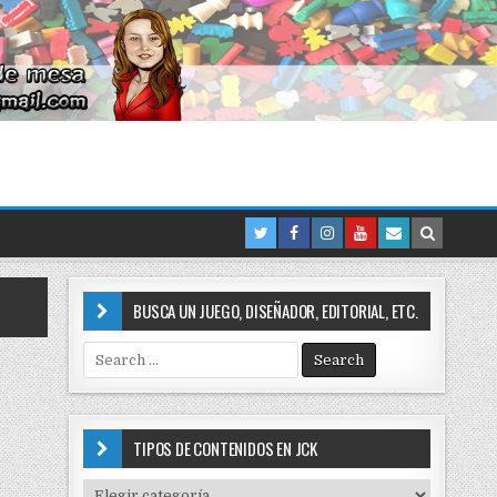
BUSCA UN JUEGO, DISEÑADOR, EDITORIAL, ETC.
S
e
a
r
c
TIPOS DE CONTENIDOS EN JCK
h
f
T