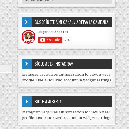
o
I
r
P
:
O
SUSCRÍBETE A MI CANAL / ACTIVA LA CAMPANA
S
D
E
C
O
N
T
E
SÍGUEME EN INSTAGRAM
N
I
Instagram requires authorization to view a user
D
profile. Use autorized account in widget settings
O
S
E
SIGUE A ALBERTO
N
J
Instagram requires authorization to view a user
C
profile. Use autorized account in widget settings
K