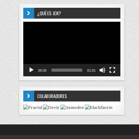
¿QUÉ ES JCK?
Reproductor
de
vídeo
00:00
01:01
COLABORADORES