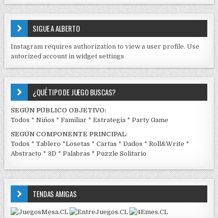
S
E
SIGUE A ALBERTO
N
J
Instagram requires authorization to view a user profile. Use
C
autorized account in widget settings
K
¿QUÉ TIPO DE JUEGO BUSCAS?
SEGÚN PÚBLICO OBJETIVO:
Todos
*
Niños
*
Familiar
*
Estrategia
*
Party Game
SEGÚN COMPONENTE PRINCIPAL
:
Todos
*
Tablero
*
Losetas
*
Cartas
*
Dados
*
Roll&Write
*
Abstracto
*
3D
*
Palabras
*
Puzzle Solitario
TENDAS AMIGAS