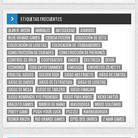
ETIQUETAS FRECUENTES
ALAN R. MOON
ANIMALES
ANTIGÜEDAD
ASMODEE
BLUE ORANGE GAMES
CIENCIA FICCIÓN
COLECCIÓN DE SETS
COLOCACIÓN DE LOSETAS
COLOCACIÓN DE TRABAJADORES
CONSTRUCCIÓN DE CIUDADES
CONSTRUCCIÓN DE PATRONES
CONTROL DE ÁREA
COOPERATIVO
DADOS
DESTREZA
DEVIR
ECONOMÍA
EDGE ENTERTAINMENT
FANTASÍA
FAVORITOS DE KETTY
FRACTAL JUEGOS
GOLDEN GEEK
JUEGO ABSTRACTO
JUEGO DE CARTAS
JUEGO DE DADOS
JUEGO DE ESTRATEGIA
JUEGO DE LOSETAS
JUEGO DE MESA
JUEGO DE TABLERO
JUEGO FAMILIAR
JUEGO NOMINADO Y/O PREMIADO
JUEGO PARA NIÑOS
KICKSTARTER
MALDITO GAMES
MANEJO DE MANO
MASQUEOCA
MODO SOLITARIO
PARTY GAME
PUSH-YOUR-LUCK
PUZZLE
RAVENSBURGER
REINER KNIZIA
RIO GRANDE GAMES
SPIEL DES JAHRES
Z-MAN GAMES