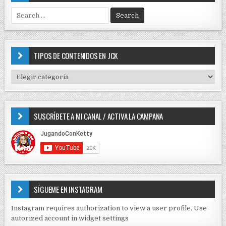
S
e
a
r
c
TIPOS DE CONTENIDOS EN JCK
h
f
T
o
I
r
P
:
O
SUSCRÍBETE A MI CANAL / ACTIVA LA CAMPANA
S
D
E
C
O
N
T
E
SÍGUEME EN INSTAGRAM
N
I
Instagram requires authorization to view a user profile. Use
D
autorized account in widget settings
O