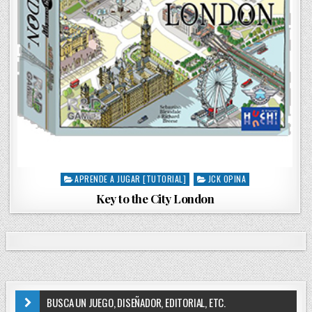
APRENDE A JUGAR [TUTORIAL]
JCK OPINA
P
o
Key to the City London
s
t
e
d
i
n
BUSCA UN JUEGO, DISEÑADOR, EDITORIAL, ETC.