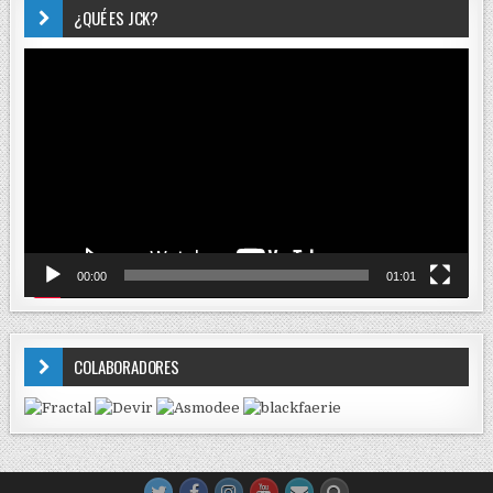
¿QUÉ ES JCK?
Reproductor
de
vídeo
00:00
01:01
COLABORADORES