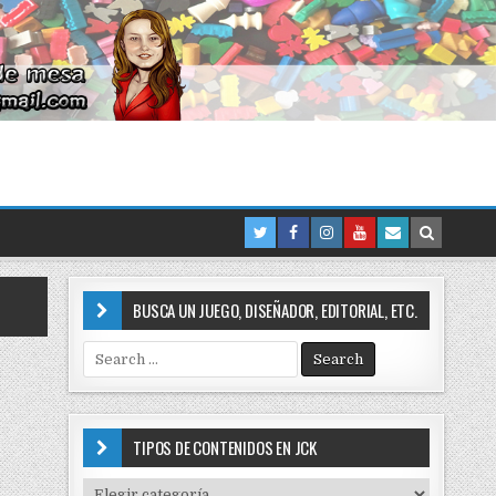
BUSCA UN JUEGO, DISEÑADOR, EDITORIAL, ETC.
S
e
a
r
c
TIPOS DE CONTENIDOS EN JCK
h
f
T