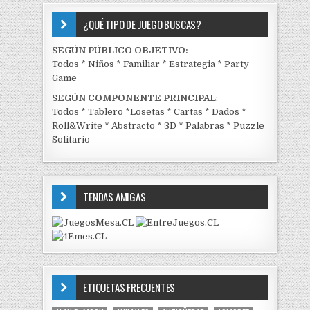
¿QUÉ TIPO DE JUEGO BUSCAS?
SEGÚN PÚBLICO OBJETIVO:
Todos
*
Niños
*
Familiar
*
Estrategia
*
Party
Game
SEGÚN COMPONENTE PRINCIPAL
:
Todos
*
Tablero
*
Losetas
*
Cartas
*
Dados
*
Roll&Write
*
Abstracto
*
3D
*
Palabras
*
Puzzle
Solitario
TENDAS AMIGAS
ETIQUETAS FRECUENTES