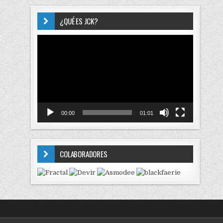
¿QUÉ ES JCK?
Reproductor
de
vídeo
00:00
01:01
COLABORADORES