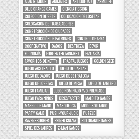
ALAN R. MOON
ANIMALES
ANTIGÜEDAD
ASMODEE
BLUE ORANGE GAMES
CIENCIA FICCIÓN
COLECCIÓN DE SETS
COLOCACIÓN DE LOSETAS
COLOCACIÓN DE TRABAJADORES
CONSTRUCCIÓN DE CIUDADES
CONSTRUCCIÓN DE PATRONES
CONTROL DE ÁREA
COOPERATIVO
DADOS
DESTREZA
DEVIR
ECONOMÍA
EDGE ENTERTAINMENT
FANTASÍA
FAVORITOS DE KETTY
FRACTAL JUEGOS
GOLDEN GEEK
JUEGO ABSTRACTO
JUEGO DE CARTAS
JUEGO DE DADOS
JUEGO DE ESTRATEGIA
JUEGO DE LOSETAS
JUEGO DE MESA
JUEGO DE TABLERO
JUEGO FAMILIAR
JUEGO NOMINADO Y/O PREMIADO
JUEGO PARA NIÑOS
KICKSTARTER
MALDITO GAMES
MANEJO DE MANO
MASQUEOCA
MODO SOLITARIO
PARTY GAME
PUSH-YOUR-LUCK
PUZZLE
RAVENSBURGER
REINER KNIZIA
RIO GRANDE GAMES
SPIEL DES JAHRES
Z-MAN GAMES