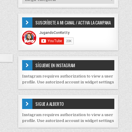
o
I
r
P
:
O
SUSCRÍBETE A MI CANAL / ACTIVA LA CAMPANA
S
D
E
C
O
N
T
E
SÍGUEME EN INSTAGRAM
N
I
Instagram requires authorization to view a user
D
profile. Use autorized account in widget settings
O
S
E
SIGUE A ALBERTO
N
J
Instagram requires authorization to view a user
C
profile. Use autorized account in widget settings
K